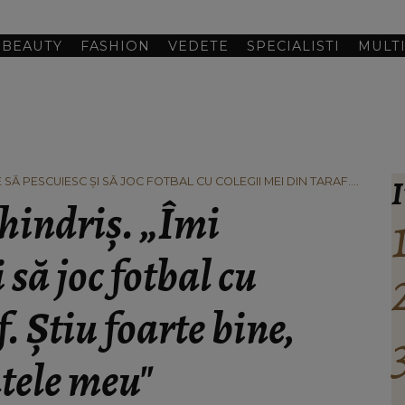
BEAUTY
FASHION
VEDETE
SPECIALISTI
MULT
I
 SĂ PESCUIESC ȘI SĂ JOC FOTBAL CU COLEGII MEI DIN TARAF.
RATELE MEU"
hindriș. „Îmi
 să joc fotbal cu
. Știu foarte bine,
atele meu"