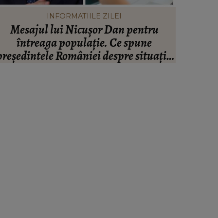
INFORMATIILE ZILEI
Mesajul lui Nicușor Dan pentru
Valen
întreaga populație. Ce spune
infide
președintele României despre situația
artistul
inanciară și puterea de cumpărare din
ară: “Există incertitudine cu privire la
viitor.”