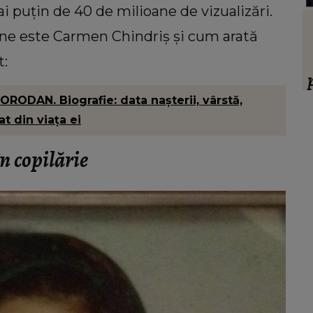
ai puțin de 40 de milioane de vizualizări.
HOROSCOP
cine este Carmen Chindriș și cum arată
 să
Ce oraș ar trebui să vizitezi în
ul ei,
urnătoarea vacanță, în funcție de zodie
t:
ia.”
f
ODAN. Biografie: data nașterii, vârstă,
ț
t din viața ei
 copilărie