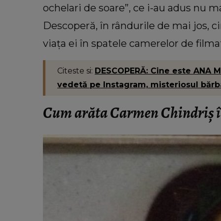
ochelari de soare”, ce i-au adus nu m
VEDETE
Descoperă, în rândurile de mai jos, 
Cu câți bani a rămas Oana Lis
cumpere mâncare pentru ea și soț
viața ei în spatele camerelor de filma
Viorel: „Abia mâine luăm pens
Citeste si:
DESCOPERĂ: Cine este ANA MOR
vedetă pe Instagram, misteriosul bărba
Cum arăta Carmen Chindriș în