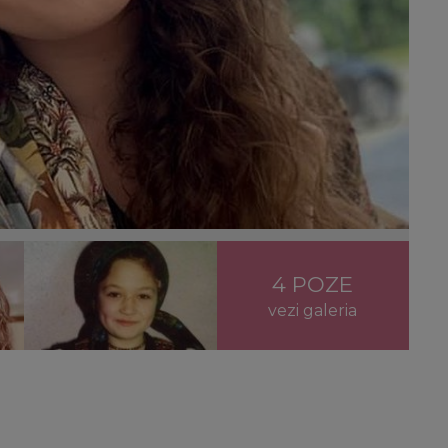
4 POZE
vezi galeria