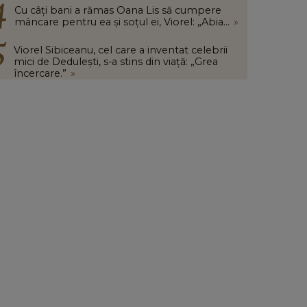
Cu câți bani a rămas Oana Lis să cumpere
mâncare pentru ea și soțul ei, Viorel: „Abia...
»
Viorel Sibiceanu, cel care a inventat celebrii
mici de Dedulești, s-a stins din viață: „Grea
încercare.”
»