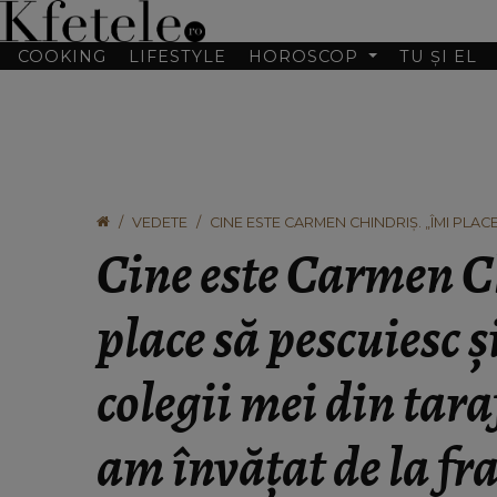
COOKING
LIFESTYLE
HOROSCOP
TU ȘI EL
VEDETE
CINE ESTE CARMEN CHINDRIȘ. „ÎMI PLACE
ȘTIU FOARTE BINE, AM ÎNVĂȚAT DE LA F
Cine este Carmen C
place să pescuiesc și
colegii mei din taraf
am învățat de la fr