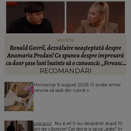
INFORMATIILE ZILEI
BREAKING! Lionel Messi este în doliu! Tatăl
ă
fotbalistului s-a stins din viață!
R
că
C
RECOMANDĂRI
Horoscop 9 august 2026: O zodie simte
nevoia să iasă din rutină
unica.ro
Nu și ei! S-au despărțit după 10
ani de căsnicie! Cei doi și-a spus „adio” în