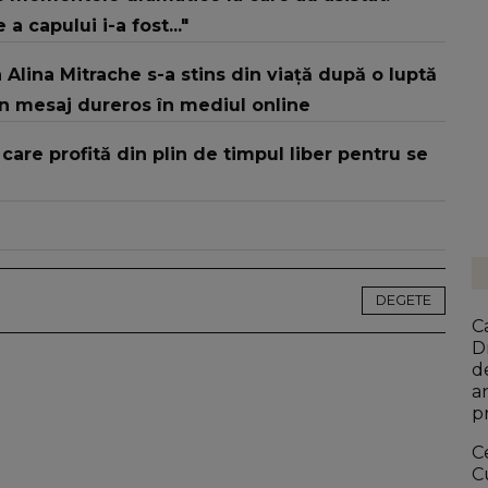
a capului i-a fost..."
 Alina Mitrache s-a stins din viață după o luptă
un mesaj dureros în mediul online
are profită din plin de timpul liber pentru se
DEGETE
C
D
d
a
p
b
Ce
C