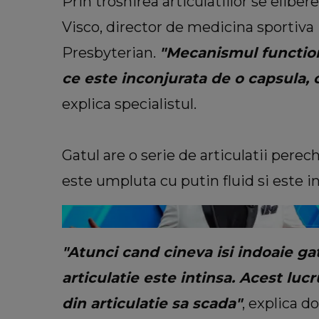
Prin trosnirea articulatiilor se eliber
Visco, director de medicina sportiva
Presbyterian.
"Mecanismul function
ce este inconjurata de o capsula, 
FASHION
explica specialistul.
Ce să porți în Italia în vara 202
să te îmbraci în funcție de oraș
care îl vizitezi
Gatul are o serie de articulatii perec
este umpluta cu putin fluid si este i
"Atunci cand cineva isi indoaie ga
articulatie este intinsa. Acest luc
din articulatie sa scada"
, explica d