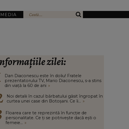
IMEDIA
nformațiile zilei:
Dan Diaconescu este în doliu! Fratele
prezentatorului TV, Mario Diaconescu, s-a stins
din viață la 60 de ani
»
Noi detalii în cazul bărbatului găsit îngropat în
curtea unei case din Botoșani. Ce îi...
»
Floarea care te reprezintă în funcție de
personalitate. Ce ți se potrivește dacă ești o
femeie...
»