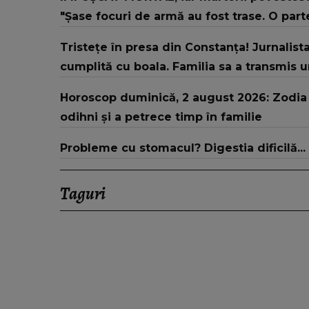
"Șase focuri de armă au fost trase. O parte 
Tristețe în presa din Constanța! Jurnalista
cumplită cu boala. Familia sa a transmis 
Horoscop duminică, 2 august 2026: Zodia c
odihni și a petrece timp în familie
Probleme cu stomacul? Digestia dificilă...
Taguri