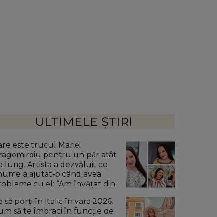
ULTIMELE ȘTIRI
are este trucul Mariei
ragomiroiu pentru un păr atât
e lung. Artista a dezvăluit ce
nume a ajutat-o când avea
robleme cu el: “Am învățat din
ătrâni.”
 să porți în Italia în vara 2026.
um să te îmbraci în funcție de