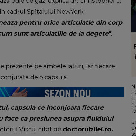
eaza bule de gaz, explica dr. Christopher J.
 in cadrul Spitalului NewYork-
eaza pentru orice articulatie din corp
cum sunt articulatiile de la degete
"
,
INFORMATIILE ZILEI
6. Cum
Noi detalii în cazul bărbatului găsit
F
ul pe
îngropat în curtea unei case din
Botoșani. Ce îi mărturisise fiului său
he prezente pe ambele laturi, iar fiecare
înainte să dispară: „Așa a fost găsit
nconjurata de o capsula.
cadavrul!”
N
g
di
fi
tul, capsula ce inconjoara fiecare
f
ru face ca presiunea asupra fluidului
u
du
octorul Viscu, citat de
doctorulzilei.ro.
s