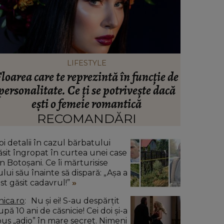
LIFESTYLE
loarea care te reprezintă în funcție de
Care es
personalitate. Ce ți se potrivește dacă
pentru 
ești o femeie romantică
dezvăl
avea pr
RECOMANDĂRI
oi detalii în cazul bărbatului
ăsit îngropat în curtea unei case
n Botoșani. Ce îi mărturisise
ului său înainte să dispară: „Așa a
ost găsit cadavrul!”
nica.ro
Nu și ei! S-au despărțit
pă 10 ani de căsnicie! Cei doi și-a
pus „adio” în mare secret. Nimeni