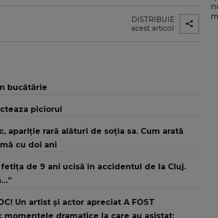
n
mo
DISTRIBUIE
acest articol
în bucătărie
cteaza piciorul
sic, apariție rară alături de soția sa. Cum arată
rmă cu doi ani
etița de 9 ani ucisă în accidentul de la Cluj.
m…”
! Un artist și actor apreciat A FOST
 momentele dramatice la care au asistat: