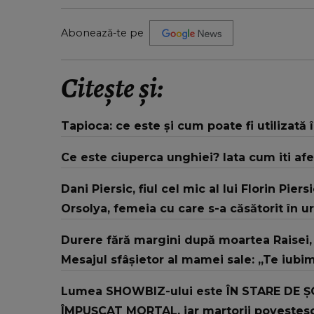
Abonează-te pe
Citește și:
Tapioca: ce este și cum poate fi utilizată 
Ce este ciuperca unghiei? Iata cum iti afe
Dani Piersic, fiul cel mic al lui Florin Pier
Orsolya, femeia cu care s-a căsătorit în u
Durere fără margini după moartea Raisei, f
Mesajul sfâșietor al mamei sale: „Te iubi
Lumea SHOWBIZ-ului este ÎN STARE DE ȘOC
ÎMPUȘCAT MORTAL, iar martorii povestesc