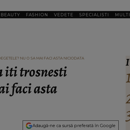
BEAUTY
FASHION
VEDETE
SPECIALISTI
MULT
I
DEGETELE? NU O SA MAI FACI ASTA NICIODATA
iti trosnesti
i faci asta
Adaugă-ne ca sursă preferată în Google