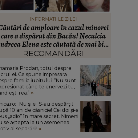
INFORMATIILE ZILEI
Căutări de amploare în cazul minorei
Peste
care a dispărut din Bacău! Neculcia
Ana
ndreea Elena este căutată de mai bine
Impresa
de două zile! Un elicopter intervine la
“Nu cred
RECOMANDĂRI
misiune
namaria Prodan, totul despre
ocrul ei. Ce spune impresara
espre familia iubitului: “Nu sunt
mpresionat când te enervezi tu,
ând ești rea.”
nica.ro
Nu și ei! S-au despărțit
pă 10 ani de căsnicie! Cei doi și-a
pus „adio” în mare secret. Nimeni
u se aștepta la un asemenea
tiv al separării!