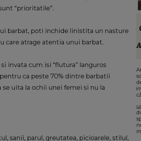
unt “prioritatile”.
VEDETE
stivan
Anamaria Prodan, totul despre socrul
nui barbat, poti inchide linistita un nasture
ei. Ce spune impresara despre familia
ru care atrage atentia unui barbat.
trece
iubitului: “Nu sunt impresionat când
A
a:
te enervezi tu, când ești rea.”
ouă
si invata cum isi “flutura” languros
A
 pentru ca peste 70% dintre barbatii
s
d
se uita la ochii unei femei si nu la
i
c
u
du
s
n
mo
, sanii, parul, greutatea, picioarele, stilul,