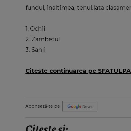
fundul, inaltimea, tenul.Iata clasame
1. Ochii
2. Zambetul
3. Sanii
Citeste continuarea pe SFATULP
Abonează-te pe
Citește și: