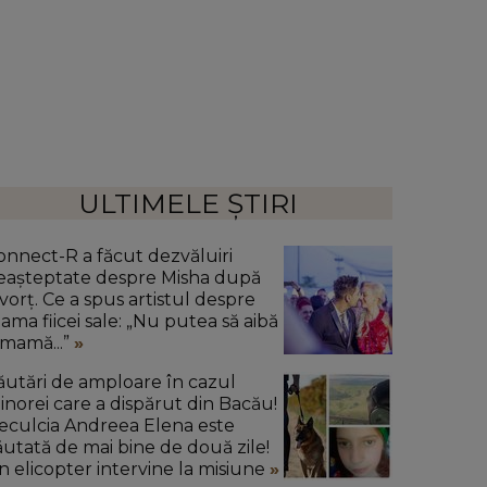
ULTIMELE ȘTIRI
onnect-R a făcut dezvăluiri
eașteptate despre Misha după
ivorț. Ce a spus artistul despre
ama fiicei sale: „Nu putea să aibă
 mamă...”
ăutări de amploare în cazul
inorei care a dispărut din Bacău!
eculcia Andreea Elena este
ăutată de mai bine de două zile!
n elicopter intervine la misiune