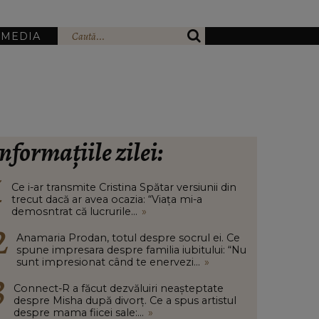
IMEDIA
nformațiile zilei:
Ce i-ar transmite Cristina Spătar versiunii din
trecut dacă ar avea ocazia: “Viața mi-a
demosntrat că lucrurile...
»
Anamaria Prodan, totul despre socrul ei. Ce
spune impresara despre familia iubitului: “Nu
sunt impresionat când te enervezi...
»
Connect-R a făcut dezvăluiri neașteptate
despre Misha după divorț. Ce a spus artistul
despre mama fiicei sale:...
»