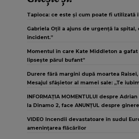
Tapioca: ce este și cum poate fi utilizată 
Gabriela Oțil a ajuns de urgență la spital, 
incident.”
Momentul în care Kate Middleton a gafat la
lipsește părul bufant”
Durere fără margini după moartea Raisei, f
Mesajul sfâșietor al mamei sale: „Te iubi
INFORMAȚIA MOMENTULUI despre Adrian Ro
la Dinamo 2, face ANUNȚUL despre ginerele 
VIDEO Incendii devastatoare în sudul Euro
amenințarea flăcărilor