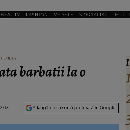
BEAUTY
FASHION
VEDETE
SPECIALISTI
MULT
I
 FEMEIE?
ta barbatii la o
02:03
Adaugă-ne ca sursă preferată în Google