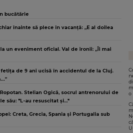
în bucătărie
chiar înainte să plece în vacanță: „E al doilea
 un eveniment oficial. Val de ironii: „Îi mai
C
etița de 9 ani ucisă în accidentul de la Cluj.
n
m…”
d
m
potan. Stelian Ogică, socrul antrenorului de
o
său: "L-au resuscitat și..."
C
m
pei: Creta, Grecia, Spania și Portugalia sub
N
c
U