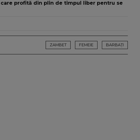
are profită din plin de timpul liber pentru se
ZAMBET
FEMEIE
BARBAȚI