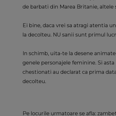
de barbati din Marea Britanie, altele s
VEDETE
VIDEO Cu ce se ocupă George Re
Ei bine, daca vrei sa atragi atentia u
în America. Soțul Adrianei
la decolteu. NU sanii sunt primul luc
Bahmuțeanu a dezvăluit de ce pe
atât de mult timp în Români
„Trebuie să ne împărțim pe d
In schimb, uita-te la desene animate 
continente.”
genele personajele feminine. Si asta
chestionati au declarat ca prima data 
decolteu.
Pe locurile urmatoare se afla: zambetul