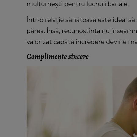
mulțumești pentru lucruri banale.
Într-o relație sănătoasă este ideal să
părea. Însă, recunoștința nu înseam
valorizat capătă încredere devine mai
Complimente sincere