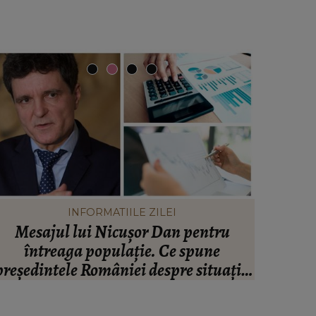
INFORMATIILE ZILEI
Mesajul lui Nicușor Dan pentru
Valen
întreaga populație. Ce spune
infide
președintele României despre situația
artistul
inanciară și puterea de cumpărare din
ară: “Există incertitudine cu privire la