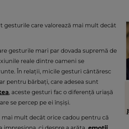
nt gesturile care valorează mai mult decât
 care gesturile mari par dovada supremă de
exiunile reale dintre oameni se
nte. În relații, micile gesturi cântăresc
iar pentru bărbați, care adesea sunt
HOROSCOP
atea
, aceste gesturi fac o diferență uriașă
 să
Ce oraș ar trebui să vizitezi în
ul ei,
urnătoarea vacanță, în funcție de zodie
care se percep pe ei înșiși.
ia.”
f
ză mai mult decât orice cadou pentru că
ț
a impresiona, ci despre a arăta
emoții