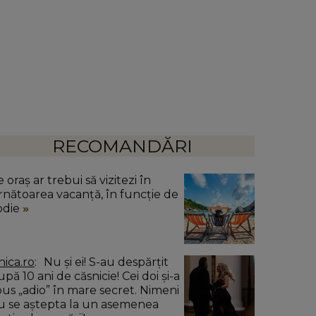
RECOMANDĂRI
 oraș ar trebui să vizitezi în
rnătoarea vacanță, în funcție de
odie
nica.ro
Nu și ei! S-au despărțit
pă 10 ani de căsnicie! Cei doi și-a
pus „adio” în mare secret. Nimeni
u se aștepta la un asemenea