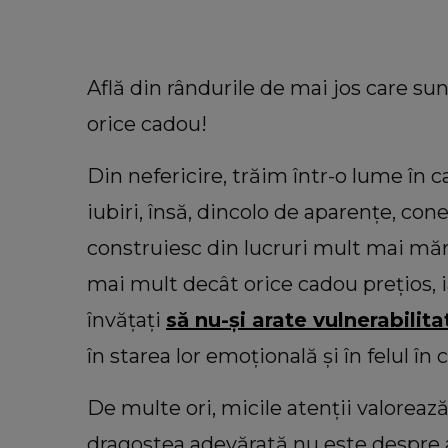
Află din rândurile de mai jos care su
orice cadou!
Din nefericire, trăim într-o lume în
iubiri, însă, dincolo de aparențe, con
construiesc din lucruri mult mai măru
mai mult decât orice cadou prețios, 
VEDETE
învățați
să nu-și arate vulnerabilit
Cu câți bani a rămas Oana Lis
cumpere mâncare pentru ea și soț
în starea lor emoțională și în felul în 
Viorel: „Abia mâine luăm pens
De multe ori, micile atenții valorea
dragostea adevărată nu este despre 