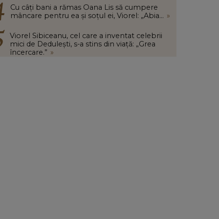
Cu câți bani a rămas Oana Lis să cumpere
mâncare pentru ea și soțul ei, Viorel: „Abia...
»
Viorel Sibiceanu, cel care a inventat celebrii
mici de Dedulești, s-a stins din viață: „Grea
încercare.”
»