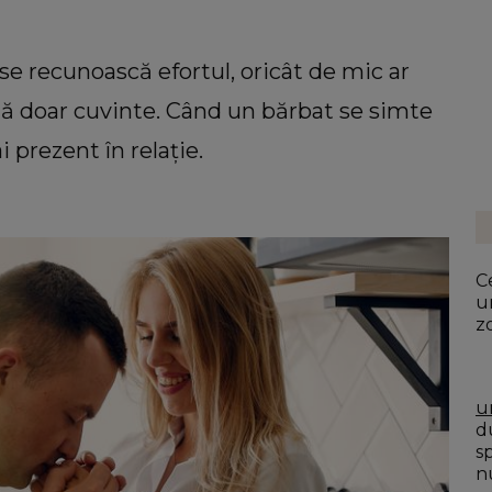
 se recunoască efortul, oricât de mic ar
nă doar cuvinte. Când un bărbat se simte
 prezent în relație.
Ce
u
z
u
du
s
n