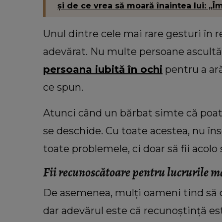
și de ce vrea să moară înaintea lui: „Î
Unul dintre cele mai rare gesturi în re
adevărat. Nu multe persoane ascultă 
persoana iubită în ochi
pentru a ară
ce spun.
Atunci când un bărbat simte că poate 
se deschide. Cu toate acestea, nu înse
toate problemele, ci doar să fii acolo 
Fii recunoscătoare pentru lucrurile 
De asemenea, mulți oameni tind să c
dar adevărul este că recunoștință es