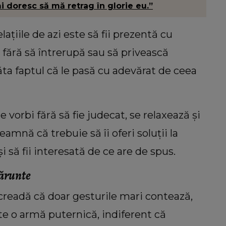
mi doresc să mă retrag în glorie eu.”
lațiile de azi este să fii prezentă cu
fără să întrerupă sau să privească
ta faptul că le pasă cu adevărat de ceea
vorbi fără să fie judecat, se relaxează și
amnă că trebuie să îi oferi soluții la
și să fii interesată de ce are de spus.
mărunte
readă că doar gesturile mari contează,
te o armă puternică, indiferent că