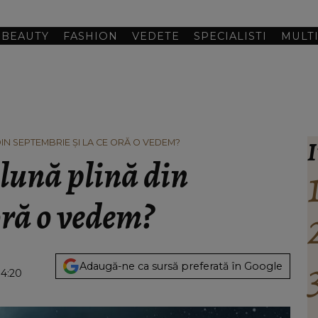
BEAUTY
FASHION
VEDETE
SPECIALISTI
MULT
I
IN SEPTEMBRIE ȘI LA CE ORĂ O VEDEM?
lună plină din
 oră o vedem?
Adaugă-ne ca sursă preferată în Google
04:20