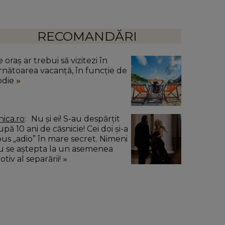
RECOMANDĂRI
 oraș ar trebui să vizitezi în
rnătoarea vacanță, în funcție de
odie
nica.ro
Nu și ei! S-au despărțit
pă 10 ani de căsnicie! Cei doi și-a
pus „adio” în mare secret. Nimeni
u se aștepta la un asemenea
tiv al separării!