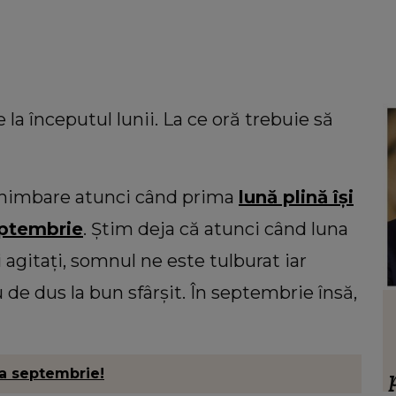
la începutul lunii. La ce oră trebuie să
 schimbare atunci când prima
lună plină își
septembrie
. Știm deja că atunci când luna
agitați, somnul ne este tulburat iar
u de dus la bun sfârșit. În septembrie însă,
HOROSCOP
 să
Ce oraș ar trebui să vizitezi în
ul ei,
urnătoarea vacanță, în funcție de zodie
ia.”
na septembrie!