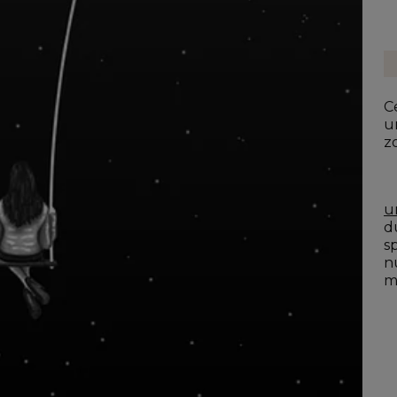
Ce
u
z
u
du
s
n
mo