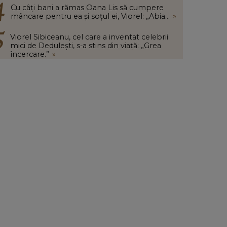
Cu câți bani a rămas Oana Lis să cumpere
mâncare pentru ea și soțul ei, Viorel: „Abia...
»
Viorel Sibiceanu, cel care a inventat celebrii
mici de Dedulești, s-a stins din viață: „Grea
încercare.”
»