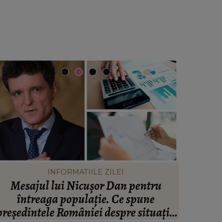
INFORMATIILE ZILEI
Mesajul lui Nicușor Dan pentru
Valen
întreaga populație. Ce spune
infide
președintele României despre situația
artistul