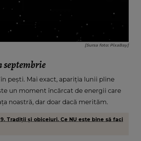
[Sursa foto: PixaBay]
n septembrie
n pești. Mai exact, apariția lunii pline
Este un moment încărcat de energii care
iața noastră, dar doar dacă merităm.
radiţii şi obiceiuri. Ce NU este bine să faci