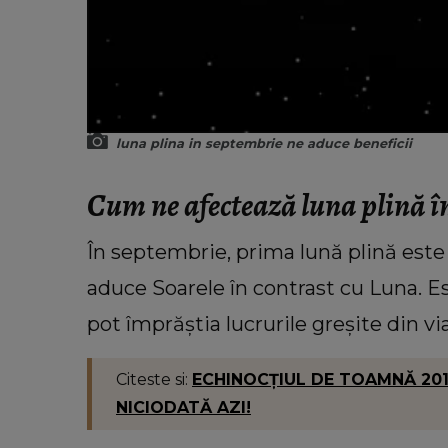
luna plina in septembrie ne aduce beneficii
Cum ne afectează luna plină î
În septembrie, prima lună plină este î
aduce Soarele în contrast cu Luna. 
pot împrăștia lucrurile greșite din v
Citeste si:
ECHINOCŢIUL DE TOAMNĂ 2019. T
NICIODATĂ AZI!