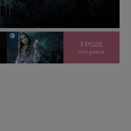
3 POZE
vezi galeria