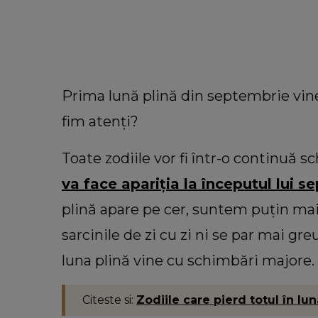
Prima lună plină din septembrie vine 
fim atenți?
Toate zodiile vor fi într-o continuă
va face apariția la începutul lui 
plină apare pe cer, suntem puțin mai 
sarcinile de zi cu zi ni se par mai gre
VEDETE
luna plină vine cu schimbări majore.
Cu câți bani a rămas Oana Lis
cumpere mâncare pentru ea și soț
Viorel: „Abia mâine luăm pens
Citeste si:
Zodiile care pierd totul în lu