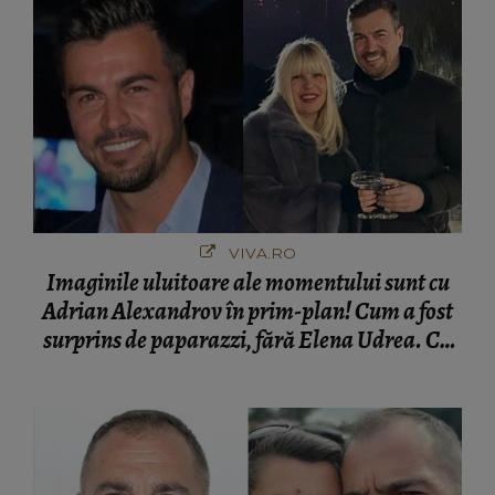
VIVA.RO
Imaginile uluitoare ale momentului sunt cu
Adrian Alexandrov în prim-plan! Cum a fost
surprins de paparazzi, fără Elena Udrea. Cu
cine s-a întâlnit partenerul fostei politiciene în
București! Gestul lui...