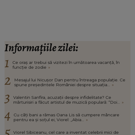
Informațiile zilei:
Ce oraș ar trebui să vizitezi în urnătoarea vacanță, în
funcție de zodie
»
Mesajul lui Nicușor Dan pentru întreaga populație. Ce
spune președintele României despre situația...
»
Valentin Sanfira, acuzații despre infidelitate? Ce
mărturisiri a făcut artistul de muzică populară: “Doi...
»
Cu câți bani a rămas Oana Lis să cumpere mâncare
pentru ea și soțul ei, Viorel: „Abia...
»
Viorel Sibiceanu, cel care a inventat celebrii mici de