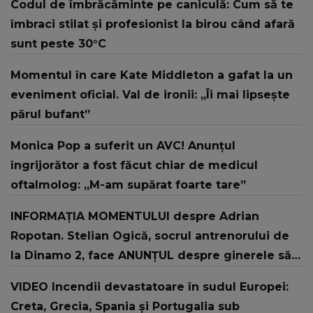
Codul de îmbrăcăminte pe caniculă: Cum să te
îmbraci stilat și profesionist la birou când afară
sunt peste 30°C
Momentul în care Kate Middleton a gafat la un
eveniment oficial. Val de ironii: „Îi mai lipsește
părul bufant”
Monica Pop a suferit un AVC! Anunțul
îngrijorător a fost făcut chiar de medicul
oftalmolog: „M-am supărat foarte tare”
INFORMAȚIA MOMENTULUI despre Adrian
Ropotan. Stelian Ogică, socrul antrenorului de
la Dinamo 2, face ANUNȚUL despre ginerele său:
"L-au resuscitat și..."
VIDEO Incendii devastatoare în sudul Europei:
Creta, Grecia, Spania și Portugalia sub