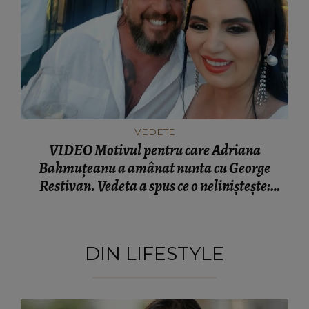
VEDETE
VIDEO Motivul pentru care Adriana
Bahmuțeanu a amânat nunta cu George
Restivan. Vedeta a spus ce o neliniștește:
“Vreau să am şi eu satisfacția asta.”
DIN LIFESTYLE