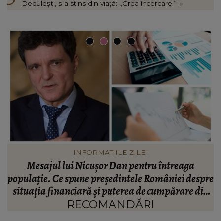
Dedulești, s-a stins din viață: „Grea încercare.”
»
VEDETE
Valentin Sanfira, acuzații despre infidelitate? Ce
re
mărturisiri a făcut artistul de muzică populară:
m
n
“Doi ochi ce m-au înșelat.”
”
RECOMANDĂRI