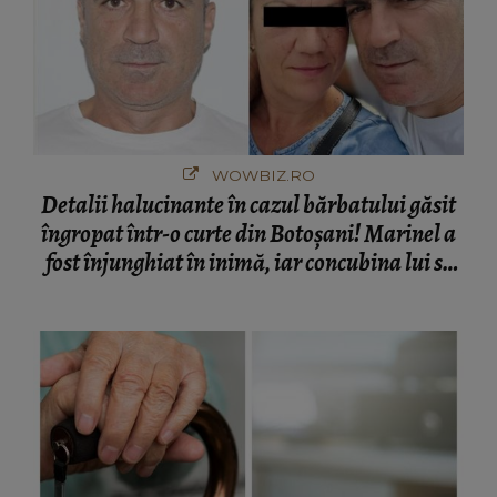
WOWBIZ.RO
Detalii halucinante în cazul bărbatului găsit
îngropat într-o curte din Botoșani! Marinel a
fost înjunghiat în inimă, iar concubina lui se
numără printre suspecți