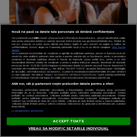
Nouă ne pasă ca datele tale personale să rămână confidențiale
Noi și partenerii noștri
589
stocăm și/sau accesăm informații pe dispozitivul dvs., precum identificatorii cookie
unici pentru prelucrarea datelor cu caracter personal. Puteți accepta sau gestiona preferințele dvs. făcând clic
mai jos, respectiv vă puteți opune utilizării unui interes legitim în orice moment pe pagina cu politica de
confidențialitate. Aceste alegeri vor fi raportate partenerilor noștri și nu vă vor afecta navigarea.
Mai multe
detalii
Noi si partenerii nostri (retelele de socializare si agentiile de publicitate partenere, precum si furnizorii nostri de
servicii de date analitice) prelucram date pentru a permite website-ului sa functioneze, pentru a personaliza
continutul si anunturile publicitare afisate in functie de interesele si/sau profilul dvs., pentru a va oferi
functionalitati aferente retelelor de socializare si pentru a analiza traficul pe website. Beneficiati de drepturile
prevazute de art. 15-22 din GDPR in legatura cu prelucrarea datelor cu caracter personal. Aceste drepturi pot fi
exercitate prin modalitatea indicata
aici
. Prin click pe “ACCEPT TOATE”, acceptati folosirea tuturor Tehnologiilor
de tip Cookie, care implica inclusiv acceptul dvs. cu privire la stocarea/accesarea informatiilor de catre Vendor-ii
cu care colaboram. Prin click pe “VREAU SA MODIFIC SETARILE INDIVIDUAL” puteti schimba preferintele
in mod individual, mai putin cele legate de cookie strict necesare pentru functionarea website-ului.
Atât noi, cât și partenerii noștri prelucrăm datele pentru a oferi:
Măsurarea performanței reclamelor. Dezvoltarea și îmbunătățirea serviciilor. Stocarea și/sau accesarea
informațiilor de pe un dispozitiv. Utilizarea profilurilor pentru selectarea conținutului personalizat. Crearea
LIFESTYLE
profilurilor de conținut personalizat. Utilizarea profilurilor pentru selectarea publicității personalizate. Crearea
profilurilor pentru publicitate personalizată. Măsurarea performanței conținutului. Înțelegerea publicului prin
(P) Gin, șampanie și rom: bauturile care pot
statistici sau combinații de date din surse diferite. Utilizarea de date limitate pentru a selecta publicitatea.
Utilizarea datelor limitate pentru a selecta conținutul. Date precise de geolocație și identificarea prin scanarea
dispozitivului.
schimba ritmul serilor moderne
Listă parteneri (furnizori)
ACCEPT TOATE
VREAU SA MODIFIC SETARILE INDIVIDUAL