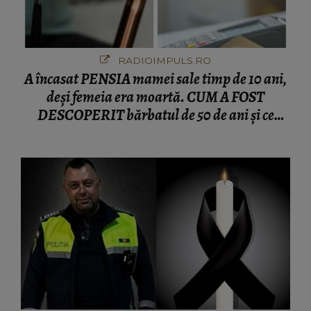
RADIOIMPULS.RO
A încasat PENSIA mamei sale timp de 10 ani,
deși femeia era moartă. CUM A FOST
DESCOPERIT bărbatul de 50 de ani și ce
afacere a deschis cu banii obținuți? SUMA E
COLOSALĂ