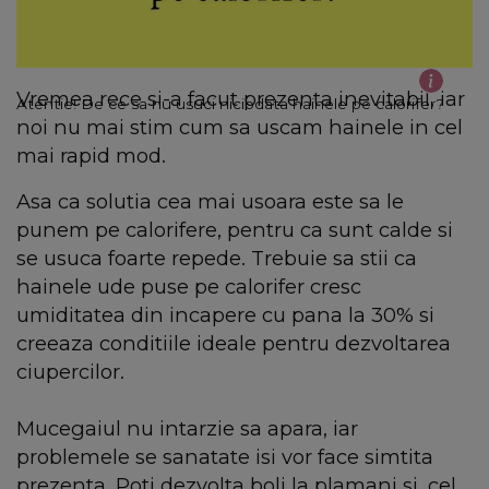
Vremea rece si-a facut prezenta inevitabil, iar
Atentie! De ce sa nu usuci niciodata hainele pe calorifer?
noi nu mai stim cum sa uscam hainele in cel
mai rapid mod.
Asa ca solutia cea mai usoara este sa le
punem pe calorifere, pentru ca sunt calde si
se usuca foarte repede. Trebuie sa stii ca
hainele ude puse pe calorifer cresc
umiditatea din incapere cu pana la 30% si
creeaza conditiile ideale pentru dezvoltarea
ciupercilor.
Mucegaiul nu intarzie sa apara, iar
problemele se sanatate isi vor face simtita
prezenta. Poti dezvolta boli la plamani si, cel