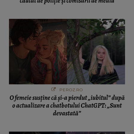
căutat de poliție și comisarii de mediu
PEROZ.RO
O femeie susține că și-a pierdut „iubitul” după
o actualizare a chatbotului ChatGPT: „Sunt
devastată”