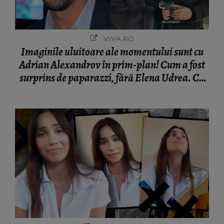
VIVA.RO
Imaginile uluitoare ale momentului sunt cu
Adrian Alexandrov în prim-plan! Cum a fost
surprins de paparazzi, fără Elena Udrea. Cu
cine s-a întâlnit partenerul fostei politiciene în
București! Gestul lui...