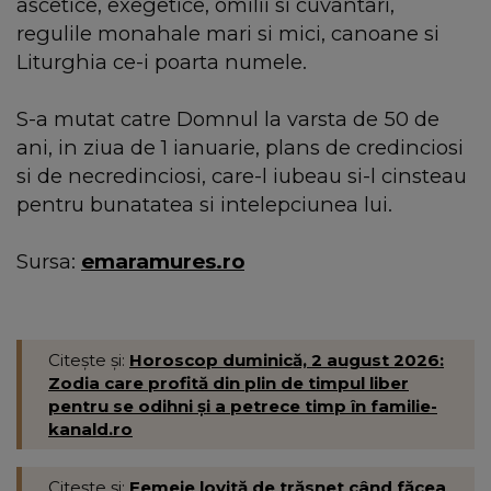
ascetice, exegetice, omilii si cuvantari,
regulile monahale mari si mici, canoane si
Liturghia ce-i poarta numele.
S-a mutat catre Domnul la varsta de 50 de
ani, in ziua de 1 ianuarie, plans de credinciosi
si de necredinciosi, care-l iubeau si-l cinsteau
pentru bunatatea si intelepciunea lui.
Sursa:
emaramures.ro
Citește și:
Horoscop duminică, 2 august 2026:
Zodia care profită din plin de timpul liber
pentru se odihni și a petrece timp în familie-
kanald.ro
Citește și:
Femeie lovită de trăsnet când făcea