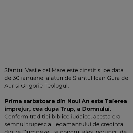
Sfantul Vasile cel Mare este cinstit si pe data
de 30 ianuarie, alaturi de Sfantul Ioan Gura de
Aur si Grigorie Teologul.
Prima sarbatoare din Noul An este Taierea
imprejur, cea dupa Trup, a Domnului.
Conform traditiei biblice iudaice, acesta era
semnul trupesc al legamantului de credinta
dintre Dumnezeu si poporul ales, poruncit de