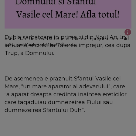
Dubla sarbatoare in prima zi din Noul An. In 1
Astazi sunt doua sarbatori mari: Taierea imprejur a Domnului
ianuarie, e cinstita Taierea imprejur, cea dupa
si Sfantul Vasile cel Mare! Afla totul!
Trup, a Domnului.
De asemenea e praznuit Sfantul Vasile cel
Mare, “un mare aparator al adevarului”, care
“a aparat dreapta credinta inaintea ereticilor
care tagaduiau dumnezeirea Fiului sau
dumnezeirea Sfantului Duh”.