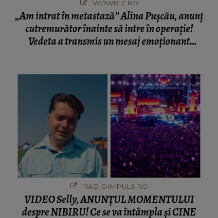
WOWBIZ.RO
„Am intrat în metastază” Alina Pușcău, anunț
cutremurător înainte să intre în operație!
Vedeta a transmis un mesaj emoționant
fanilor
RADIOIMPULS.RO
VIDEO Selly, ANUNȚUL MOMENTULUI
despre NIBIRU! Ce se va întâmpla și CINE