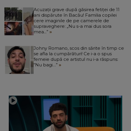
Acuzații grave după găsirea fetiței de 11
ani dispărute în Bacău! Familia copilei
cere imaginile de pe camerele de
supraveghere: „Nu s-a mai dus sora
mea...”
Johny Romano, scos din sărite în timp ce
se afla la cumpărături! Ce i-a o spus
femeie după ce artistul nu i-a răspuns:
“Nu bagi…”