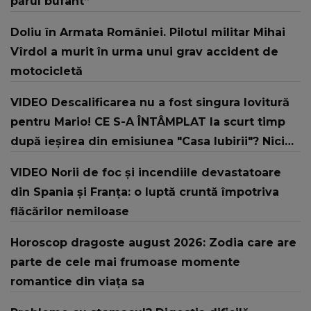
părul bufant”
Doliu în Armata României. Pilotul militar Mihai
Vîrdol a murit în urma unui grav accident de
motocicletă
VIDEO Descalificarea nu a fost singura lovitură
pentru Mario! CE S-A ÎNTÂMPLAT la scurt timp
după ieșirea din emisiunea "Casa Iubirii"? Nici
prin gând nu i-a trecut că o PERSOANĂ
VIDEO Norii de foc și incendiile devastatoare
APROPIATĂ ar putea să-i facă asta: "Au ales să
din Spania și Franța: o luptă cruntă împotriva
mă..."
flăcărilor nemiloase
Horoscop dragoste august 2026: Zodia care are
parte de cele mai frumoase momente
romantice din viața sa