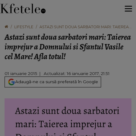
LIFESTYLE
ASTAZI SUNT DOUA SARBATORI MARI: TAIEREA
IMPREJUR A DOMNULUI SI SFANTUL VASILE CEL
Astazi sunt doua sarbatori mari: Taierea
MARE! AFLA TOTUL!
imprejur a Domnului si Sfantul Vasile
cel Mare! Afla totul!
01 ianuarie 2015
Actualizat: 16 ianuarie 2017, 21:51
Adaugă-ne ca sursă preferată în Google