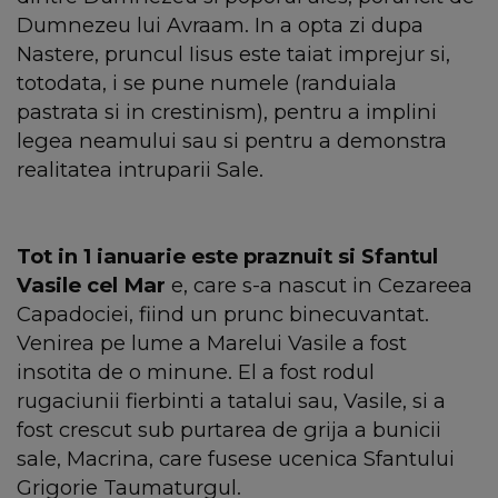
Dumnezeu lui Avraam. In a opta zi dupa
Nastere, pruncul Iisus este taiat imprejur si,
totodata, i se pune numele (randuiala
pastrata si in crestinism), pentru a implini
legea neamului sau si pentru a demonstra
realitatea intruparii Sale.
Tot in 1 ianuarie este praznuit si Sfantul
Vasile cel Mar
e, care s-a nascut in Cezareea
Capadociei, fiind un prunc binecuvantat.
Venirea pe lume a Marelui Vasile a fost
insotita de o minune. El a fost rodul
rugaciunii fierbinti a tatalui sau, Vasile, si a
fost crescut sub purtarea de grija a bunicii
sale, Macrina, care fusese ucenica Sfantului
Grigorie Taumaturgul.