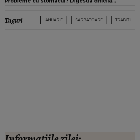
Probleme cu stomacul? Digestia dificilă...
Taguri
IANUARIE
SARBATOARE
TRADITII
Informațiile zilei: