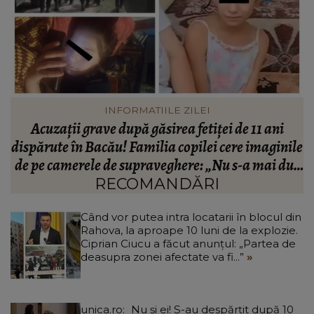
VEDETE
Johny Romano, scos din sărite în timp ce se afla la
le
cumpărături! Ce i-a o spus femeie după ce artistul
us
nu i-a răspuns: “Nu bagi…”
RECOMANDĂRI
Când vor putea intra locatarii în blocul din
Rahova, la aproape 10 luni de la explozie.
Ciprian Ciucu a făcut anunțul: „Partea de
deasupra zonei afectate va fi...”
unica.ro
Nu și ei! S-au despărțit după 10