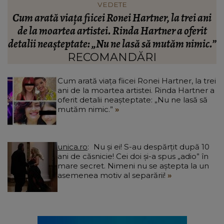
VEDETE
i
Bella Santiago și soțul ei au trecut prin peripeții
A
neașteptate în vacanța din Grecia. Ce a pățit
.”
artista: „Îmi pare rău!”
RECOMANDĂRI
Cum arată viața fiicei Ronei Hartner, la trei
ani de la moartea artistei. Rinda Hartner a
oferit detalii neașteptate: „Nu ne lasă să
mutăm nimic.”
unica.ro
Nu și ei! S-au despărțit după 10
ani de căsnicie! Cei doi și-a spus „adio” în
mare secret. Nimeni nu se aștepta la un
asemenea motiv al separării!