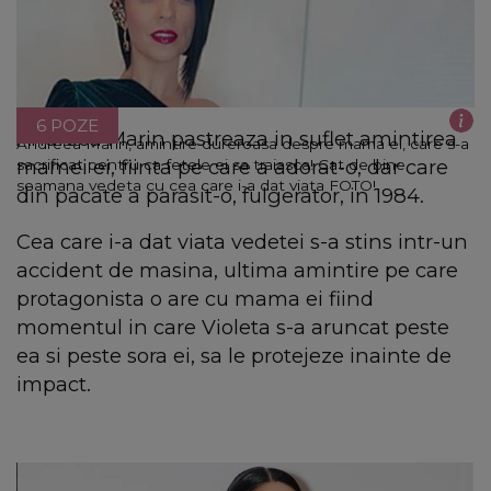
6 POZE
Andreea Marin pastreaza in suflet amintirea
Andreea Marin, amintire dureroasa despre mama ei, care s-a
mamei ei, fiinta pe care a adorat-o, dar care
sacrificat pentru ca fetele ei sa traiasca! Cat de bine
seamana vedeta cu cea care i-a dat viata FOTO!
din pacate a parasit-o, fulgerator, in 1984.
Cea care i-a dat viata vedetei s-a stins intr-un
accident de masina, ultima amintire pe care
protagonista o are cu mama ei fiind
momentul in care Violeta s-a aruncat peste
ea si peste sora ei, sa le protejeze inainte de
impact.