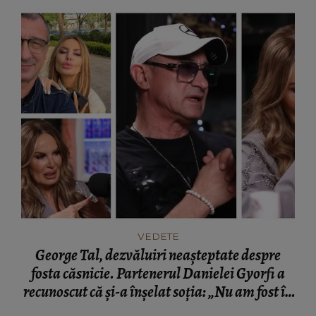
VEDETE
George Tal, dezvăluiri neașteptate despre
fosta căsnicie. Partenerul Danielei Gyorfi a
recunoscut că și-a înșelat soția: „Nu am fost în
momentul respectiv un om corect.”