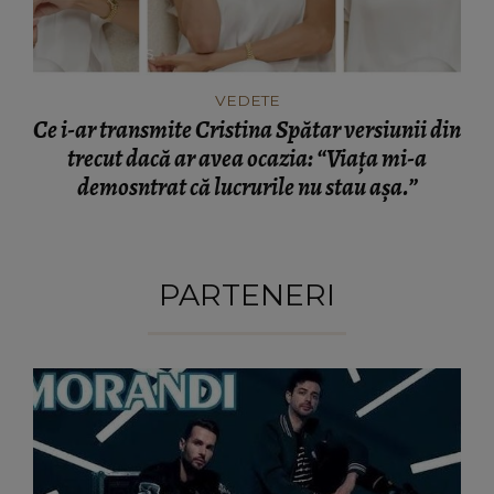
VEDETE
Ce i-ar transmite Cristina Spătar versiunii din
trecut dacă ar avea ocazia: “Viața mi-a
demosntrat că lucrurile nu stau așa.”
PARTENERI