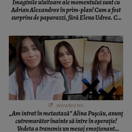
Imaginile uluitoare ale momentului sunt cu
Adrian Alexandrov în prim-plan! Cum a fost
surprins de paparazzi, fără Elena Udrea. Cu
cine s-a întâlnit partenerul fostei politiciene în
București! Gestul lui...
WOWBIZ.RO
„Am intrat în metastază” Alina Pușcău, anunț
cutremurător înainte să intre în operație!
Vedeta a transmis un mesaj emoționant