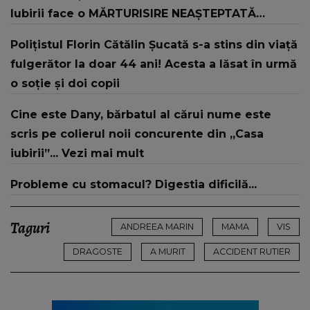
Iubirii face o MĂRTURISIRE NEAȘTEPTATĂ
despre mama sa: "I-am spus și ei în față, eu nu
Polițistul Florin Cătălin Șucată s-a stins din viață
te iubesc pentru că..."
fulgerător la doar 44 ani! Acesta a lăsat în urmă
o soție și doi copii
Cine este Dany, bărbatul al cărui nume este
scris pe colierul noii concurente din „Casa
iubirii”... Vezi mai mult
Probleme cu stomacul? Digestia dificilă...
Taguri
ANDREEA MARIN
MAMA
VIS
DRAGOSTE
A MURIT
ACCIDENT RUTIER