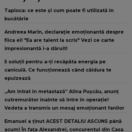
Tapioca: ce este și cum poate fi utilizată în
bucătărie
Andreea Marin, declaraţie emoţionantă despre
fiica ei! "Ea are talent la scris" Vezi ce carte
impresionantă i-a dăruit!
5 soluții pentru a-ți recăpăta energia pe
caniculă. Ce funcționează când căldura te
epuizează
„Am intrat în metastază” Alina Pușcău, anunț
cutremurător înainte să intre în operație!
Vedeta a transmis un mesaj emoționant fanilor
Emanuel a ținut ACEST DETALIU ASCUNS până
acum! În fața Alexandrei, concurentul din Casa