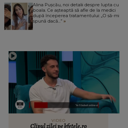
Alina Pușcău, noi detalii despre lupta cu
boala. Ce așteaptă să afle de la medici
după începerea tratamentului: „O să-mi
spună dacă...”
VIDEO
Clipul zilei pe kfetele.ro