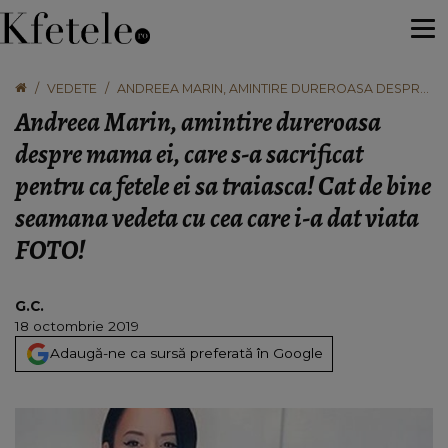
VEDETE
ANDREEA MARIN, AMINTIRE DUREROASA DESPRE
MAMA EI, CARE S-A SACRIFICAT PENTRU CA
Andreea Marin, amintire dureroasa
FETELE EI SA TRAIASCA! CAT DE BINE SEAMANA
VEDETA CU CEA CARE I-A DAT VIATA FOTO!
despre mama ei, care s-a sacrificat
pentru ca fetele ei sa traiasca! Cat de bine
seamana vedeta cu cea care i-a dat viata
FOTO!
G.C.
18 octombrie 2019
Adaugă-ne ca sursă preferată în Google