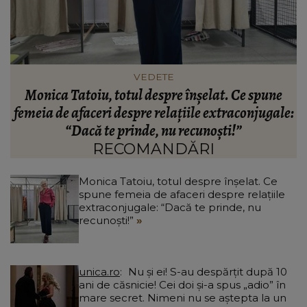
VEDETE
Adrian Ropotan, șoc după șoc în ultima
e:
săptămână. După accidentul prin care a trecut,
familia i-a dat vestea neașteptată despre soția
lui: “Destul de avansată.”
RECOMANDĂRI
Monica Tatoiu, totul despre înșelat. Ce
spune femeia de afaceri despre relațiile
extraconjugale: “Dacă te prinde, nu
recunoști!”
unica.ro
Nu și ei! S-au despărțit după 10
ani de căsnicie! Cei doi și-a spus „adio” în
mare secret. Nimeni nu se aștepta la un