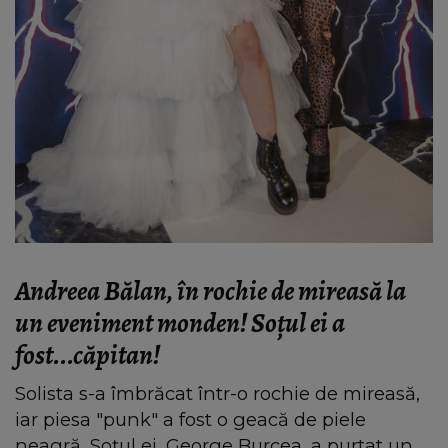
Andreea Bălan, în rochie de mireasă la
un eveniment monden! Soţul ei a
fost...căpitan!
Solista s-a îmbrăcat într-o rochie de mireasă,
iar piesa "punk" a fost o geacă de piele
neagră. Soţul ei, George Burcea, a purtat un