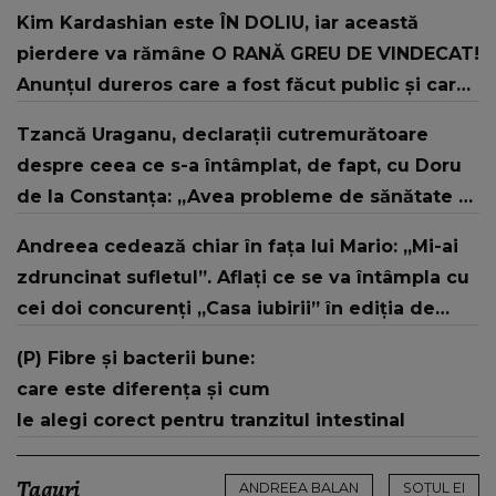
Kim Kardashian este ÎN DOLIU, iar această
pierdere va rămâne O RANĂ GREU DE VINDECAT!
Anunțul dureros care a fost făcut public și care
A ADUS MULTĂ TRISTEȚE în sufletele celor care
Tzancă Uraganu, declarații cutremurătoare
o cunosc: "Cu două zile înainte de..."
despre ceea ce s-a întâmplat, de fapt, cu Doru
de la Constanța: „Avea probleme de sănătate și
nu le-a tratat”
Andreea cedează chiar în fața lui Mario: „Mi-ai
zdruncinat sufletul”. Aflați ce se va întâmpla cu
cei doi concurenți „Casa iubirii” în ediția de
miercuri, 15 iulie, de la 10:00 și 16:30, la Kanal D
(P) Fibre și bacterii bune:
care este diferența și cum
le alegi corect pentru tranzitul intestinal
Taguri
ANDREEA BALAN
SOŢUL EI