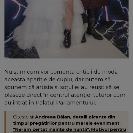
Nu ştim cum vor comenta criticii de modă
această apariţie de cuplu, dar putem să
spunem că artista şi soţul ei au reuşit să se
plaseze direct în centrul atenţiei tuturor cum
au intrat în Palatul Parlamentului.
Citeste si:
Andreea Bălan, detalii picante din
timpul pregătirilor pentru marele eveniment:
"Ne-am certat înainte de nuntă". Motivul pentru