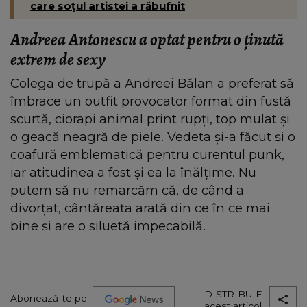
care soțul artistei a răbufnit
Andreea Antonescu a optat pentru o ţinută
extrem de sexy
Colega de trupă a Andreei Bălan a preferat să
îmbrace un outfit provocator format din fustă
scurtă, ciorapi animal print rupţi, top mulat şi
o geacă neagră de piele. Vedeta şi-a făcut şi o
coafură emblematică pentru curentul punk,
iar atitudinea a fost şi ea la înălţime. Nu
putem să nu remarcăm că, de când a
divorţat, cântăreaţa arată din ce în ce mai
bine şi are o siluetă impecabilă.
DISTRIBUIE
Abonează-te pe
acest articol