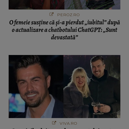
PEROZ.RO
O femeie susține că și-a pierdut „iubitul” după
o actualizare a chatbotului ChatGPT: „Sunt
devastată”
VIVA.RO