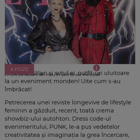
4 POZE
Andreea Bălan şi soţul ei, outfit-uri uluitoare
Andreea Bălan, din nou în rochie de mireasă!
la un eveniment monden! Uite cum s-au
îmbrăcat!
Petrecerea unei reviste longevive de lifestyle
feminin a găzduit, recent, toată crema
showbiz-ului autohton. Dress code-ul
evenimentului, PUNK, le-a pus vedetelor
creativitatea şi imaginaţia la grea încercare,