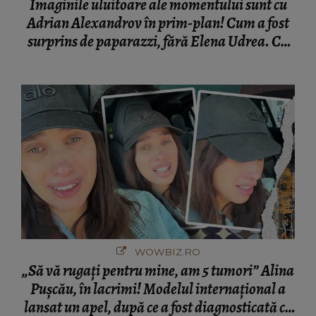
Imaginile uluitoare ale momentului sunt cu
Adrian Alexandrov în prim-plan! Cum a fost
surprins de paparazzi, fără Elena Udrea. Cu
cine s-a întâlnit partenerul fostei politiciene în
București! Gestul lui...
WOWBIZ.RO
„Să vă rugați pentru mine, am 5 tumori” Alina
Pușcău, în lacrimi! Modelul internațional a
lansat un apel, după ce a fost diagnosticată cu