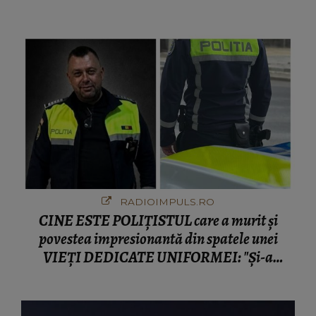
o boală gravă
RADIOIMPULS.RO
CINE ESTE POLIȚISTUL care a murit și
povestea impresionantă din spatele unei
VIEȚI DEDICATE UNIFORMEI: "Și-a
îndeplinit misiunile cu responsabilitate, iar în
relația cu colegii a fost un sprijin, un sfătuitor
și un..."