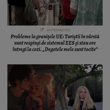
ANTENA3.RO
Probleme la granițele UE: Turiștii în vârstă
sunt respinși de sistemul EES și stau ore
întregi la cozi. „Degetele mele sunt tocite”