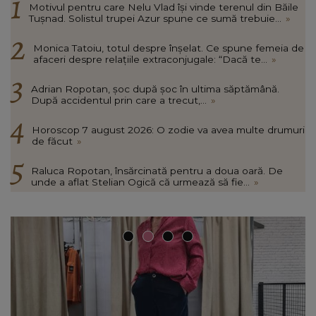
Motivul pentru care Nelu Vlad își vinde terenul din Băile
Tușnad. Solistul trupei Azur spune ce sumă trebuie...
»
Monica Tatoiu, totul despre înșelat. Ce spune femeia de
afaceri despre relațiile extraconjugale: “Dacă te...
»
Adrian Ropotan, șoc după șoc în ultima săptămână.
După accidentul prin care a trecut,...
»
Horoscop 7 august 2026: O zodie va avea multe drumuri
de făcut
»
Raluca Ropotan, însărcinată pentru a doua oară. De
unde a aflat Stelian Ogică că urmează să fie...
»