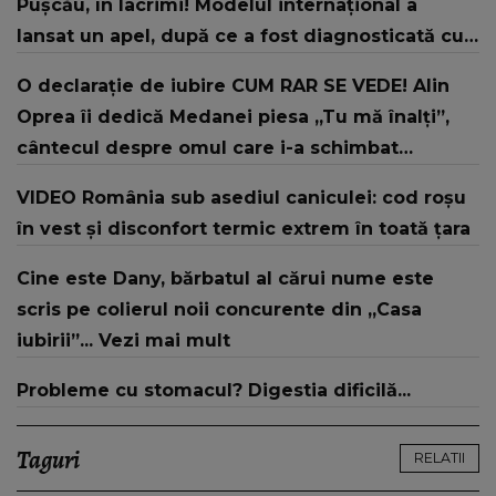
Pușcău, în lacrimi! Modelul internațional a
lansat un apel, după ce a fost diagnosticată cu
o boală gravă
O declarație de iubire CUM RAR SE VEDE! Alin
Oprea îi dedică Medanei piesa „Tu mă înalți”,
cântecul despre omul care i-a schimbat
DESTINUL și i-a redat LUMINA DIN SUFLET: "M-ai
VIDEO România sub asediul caniculei: cod roșu
iubit cu bunătate și răbdare, până când omul
în vest și disconfort termic extrem în toată țara
din mine și-a regăsit pacea"
Cine este Dany, bărbatul al cărui nume este
scris pe colierul noii concurente din „Casa
iubirii”... Vezi mai mult
Probleme cu stomacul? Digestia dificilă...
Taguri
RELATII