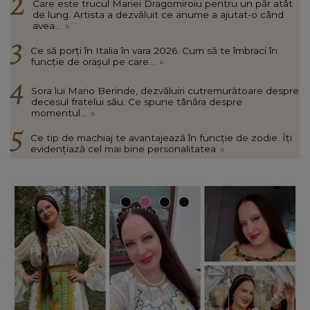
Care este trucul Mariei Dragomiroiu pentru un păr atât
de lung. Artista a dezvăluit ce anume a ajutat-o când
avea...
»
Ce să porți în Italia în vara 2026. Cum să te îmbraci în
funcție de orașul pe care...
»
Sora lui Mario Berinde, dezvăluiri cutremurătoare despre
decesul fratelui său. Ce spune tânăra despre
momentul...
»
Ce tip de machiaj te avantajează în funcție de zodie. Îți
evidențiază cel mai bine personalitatea
»