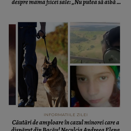
despre mama fiicei sale: „Nu putea să aibă o
mamă...”
INFORMATIILE ZILEI
Căutări de amploare în cazul minorei care a
dispărut din Bacău! Neculcia Andreea Elena