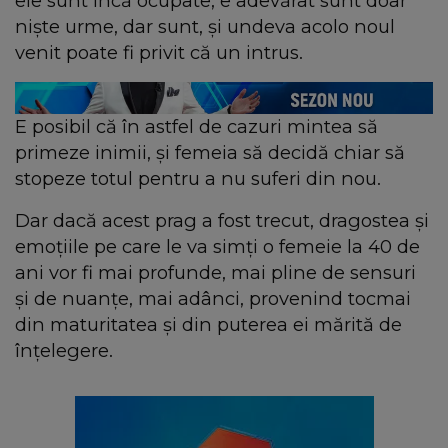
ele sunt încă ocupate, e adevărat sunt doar
nişte urme, dar sunt, şi undeva acolo noul
venit poate fi privit că un intrus.
E posibil că în astfel de cazuri mintea să
primeze inimii, şi femeia să decidă chiar să
stopeze totul pentru a nu suferi din nou.
Dar dacă acest prag a fost trecut, dragostea şi
emoţiile pe care le va simţi o femeie la 40 de
ani vor fi mai profunde, mai pline de sensuri
şi de nuanţe, mai adânci, provenind tocmai
din maturitatea şi din puterea ei mărită de
înţelegere.