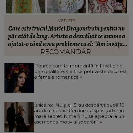
FASHION
n
Ce să porți în Italia în vara 2026. Cum să te
a
îmbraci în funcție de orașul pe care îl vizitezi
t
a
RECOMANDĂRI
Floarea care te reprezintă în funcție de
personalitate. Ce ți se potrivește dacă ești
o femeie romantică
unica.ro
Nu și ei! S-au despărțit după 10
ani de căsnicie! Cei doi și-a spus „adio” în
mare secret. Nimeni nu se aștepta la un
asemenea motiv al separării!