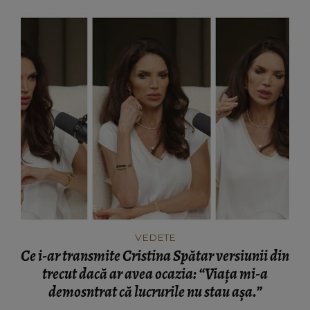
VEDETE
Ce i-ar transmite Cristina Spătar versiunii din
trecut dacă ar avea ocazia: “Viața mi-a
demosntrat că lucrurile nu stau așa.”