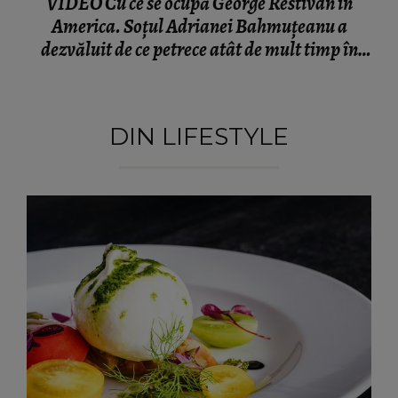
VIDEO Cu ce se ocupă George Restivan în
America. Soțul Adrianei Bahmuțeanu a
dezvăluit de ce petrece atât de mult timp în
România: „Trebuie să ne împărțim pe două
continente.”
DIN LIFESTYLE