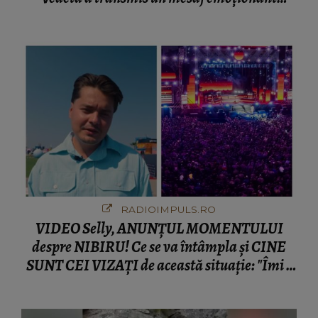
fanilor
RADIOIMPULS.RO
VIDEO Selly, ANUNȚUL MOMENTULUI
despre NIBIRU! Ce se va întâmpla și CINE
SUNT CEI VIZAȚI de această situație: "Îmi e
ciudă că..."