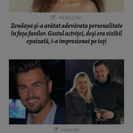
PEROZ.RO
Zendaya și-a arătat adevărata personalitate
în fața fanilor. Gestul actriței, deși era vizibil
epuizată, i-a impresionat pe toți
VIVA.RO