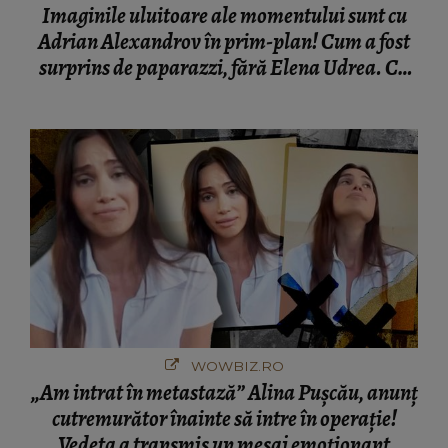
Imaginile uluitoare ale momentului sunt cu
Adrian Alexandrov în prim-plan! Cum a fost
surprins de paparazzi, fără Elena Udrea. Cu
cine s-a întâlnit partenerul fostei politiciene în
București! Gestul lui...
WOWBIZ.RO
„Am intrat în metastază” Alina Pușcău, anunț
cutremurător înainte să intre în operație!
Vedeta a transmis un mesaj emoționant