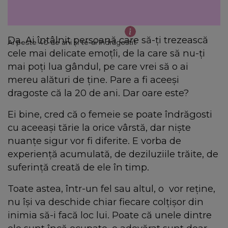
Da. Ai întâlnit persoană care să-ţi trezească
Ai peste 40 de ani şi te-ai îndrăgostit
cele mai delicate emoţîi, de la care să nu-ţi
mai poţi lua gândul, pe care vrei să o ai
mereu alături de ţine. Pare a fi aceeşi
dragoste că la 20 de ani. Dar oare este?
Ei bine, cred că o femeie se poate îndrăgosti
cu aceeaşi tărie la orice vârstă, dar nişte
nuanţe sigur vor fi diferite. E vorba de
experienţă acumulată, de deziluziile trăite, de
suferinţă creată de ele în timp.
Toate astea, într-un fel sau altul, o vor reţine,
nu îşi va deschide chiar fiecare colţişor din
inimia să-i facă loc lui. Poate că unele dintre