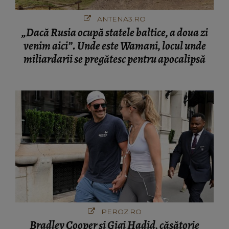
ANTENA3.RO
„Dacă Rusia ocupă statele baltice, a doua zi
venim aici”. Unde este Wamani, locul unde
miliardarii se pregătesc pentru apocalipsă
PEROZ.RO
Bradley Cooper și Gigi Hadid, căsătorie