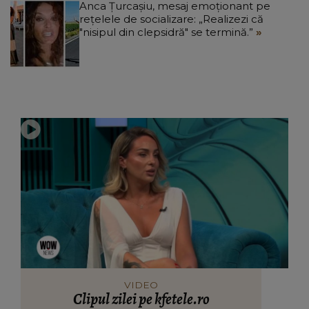
Anca Țurcașiu, mesaj emoționant pe
rețelele de socializare: „Realizezi că
"nisipul din clepsidră" se termină.”
VIDEO
Clipul zilei pe kfetele.ro