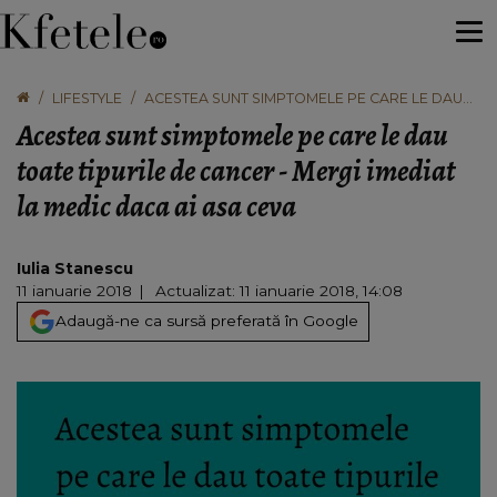
LIFESTYLE
ACESTEA SUNT SIMPTOMELE PE CARE LE DAU
TOATE TIPURILE DE CANCER - MERGI IMEDIAT LA
Acestea sunt simptomele pe care le dau
MEDIC DACA AI ASA CEVA
toate tipurile de cancer - Mergi imediat
la medic daca ai asa ceva
Iulia Stanescu
11 ianuarie 2018
Actualizat: 11 ianuarie 2018, 14:08
Adaugă-ne ca sursă preferată în Google