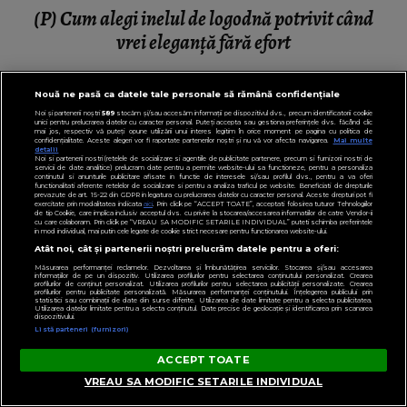
(P) Cum alegi inelul de logodnă potrivit când
vrei eleganță fără efort
Nouă ne pasă ca datele tale personale să rămână confidențiale
Noi și partenerii noștri
589
stocăm și/sau accesăm informații pe dispozitivul dvs., precum identificatorii cookie
unici pentru prelucrarea datelor cu caracter personal. Puteți accepta sau gestiona preferințele dvs. făcând clic
mai jos, respectiv vă puteți opune utilizării unui interes legitim în orice moment pe pagina cu politica de
confidențialitate. Aceste alegeri vor fi raportate partenerilor noștri și nu vă vor afecta navigarea.
Mai multe
detalii
Noi si partenerii nostri (retelele de socializare si agentiile de publicitate partenere, precum si furnizorii nostri de
servicii de date analitice) prelucram date pentru a permite website-ului sa functioneze, pentru a personaliza
continutul si anunturile publicitare afisate in functie de interesele si/sau profilul dvs., pentru a va oferi
functionalitati aferente retelelor de socializare si pentru a analiza traficul pe website. Beneficiati de drepturile
prevazute de art. 15-22 din GDPR in legatura cu prelucrarea datelor cu caracter personal. Aceste drepturi pot fi
exercitate prin modalitatea indicata
aici
. Prin click pe “ACCEPT TOATE”, acceptati folosirea tuturor Tehnologiilor
de tip Cookie, care implica inclusiv acceptul dvs. cu privire la stocarea/accesarea informatiilor de catre Vendor-ii
cu care colaboram. Prin click pe “VREAU SA MODIFIC SETARILE INDIVIDUAL” puteti schimba preferintele
in mod individual, mai putin cele legate de cookie strict necesare pentru functionarea website-ului.
Atât noi, cât și partenerii noștri prelucrăm datele pentru a oferi:
Măsurarea performanței reclamelor. Dezvoltarea și îmbunătățirea serviciilor. Stocarea și/sau accesarea
informațiilor de pe un dispozitiv. Utilizarea profilurilor pentru selectarea conținutului personalizat. Crearea
profilurilor de conținut personalizat. Utilizarea profilurilor pentru selectarea publicității personalizate. Crearea
profilurilor pentru publicitate personalizată. Măsurarea performanței conținutului. Înțelegerea publicului prin
statistici sau combinații de date din surse diferite. Utilizarea de date limitate pentru a selecta publicitatea.
Utilizarea datelor limitate pentru a selecta conținutul. Date precise de geolocație și identificarea prin scanarea
dispozitivului.
Listă parteneri (furnizori)
ACCEPT TOATE
VREAU SA MODIFIC SETARILE INDIVIDUAL
LIFESTYLE