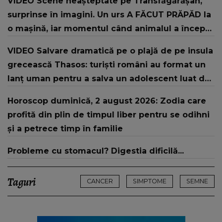
VIDEO Scene neașteptate pe Transfăgărășan,
surprinse în imagini. Un urs A FĂCUT PRĂPĂD la
o mașină, iar momentul când animalul a început
să o distrugă i-a lăsat pe MARTORI FĂRĂ
VIDEO Salvare dramatică pe o plajă de pe insula
REACȚIE. Ce a urmat și ce s-a întâmplat cu
grecească Thasos: turiști români au format un
proprietarii autoturismului
lanț uman pentru a salva un adolescent luat de
valuri
Horoscop duminică, 2 august 2026: Zodia care
profită din plin de timpul liber pentru se odihni
și a petrece timp în familie
Probleme cu stomacul? Digestia dificilă...
Taguri
CANCER
SIMPTOME
SEMNE