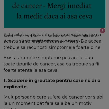
Este vital sa poti detecta cancerul inainte ca
Acestea sunt simptomele pe care le dau toate tipurile de
acesta sa se raspandeasca in corp. De aceea,
cancer - Mergi imediat la medic daca ai asa ceva
trebuie sa recunosti simptomele foarte bine.
Exista anumite simptome pe care le dau
toate tipurile de cancer, asa ca trebuie sa fii
foarte atenta la asa ceva.
1. Scadere in greutate pentru care nu ai o
explicatie.
Mult persoane care sufera de cancer vor slabi
la un moment dat fara sa aiba un motiv