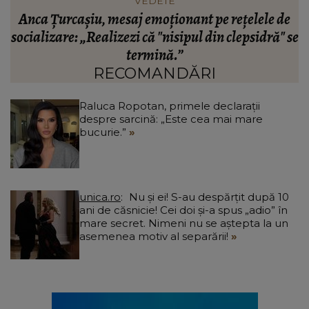
VEDETE
Anca Țurcașiu, mesaj emoționant pe rețelele de
socializare: „Realizezi că "nisipul din clepsidră" se
termină.”
RECOMANDĂRI
Raluca Ropotan, primele declarații
despre sarcină: „Este cea mai mare
bucurie.”
unica.ro
Nu și ei! S-au despărțit după 10
ani de căsnicie! Cei doi și-a spus „adio” în
mare secret. Nimeni nu se aștepta la un
asemenea motiv al separării!