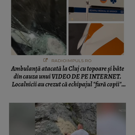
RADIOIMPULS.RO
Ambulanţă atacată la Cluj cu topoare și bâte
din cauza unui VIDEO DE PE INTERNET.
Localnicii au crezut că echipajul "fură copii".
DETALII DUREROASE despre şoferul prins
ÎN MIJLOCUL ATACULUI: "Din nefericire,
colegul nostru..."