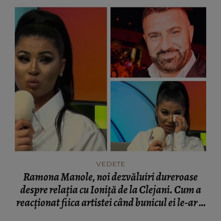
VEDETE
Ramona Manole, noi dezvăluiri dureroase
despre relația cu Ioniță de la Clejani. Cum a
reacționat fiica artistei când bunicul ei le-ar fi
ignorat: „Puteam să fiu moartă...”