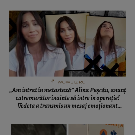
București! Gestul lui...
WOWBIZ.RO
„Am intrat în metastază” Alina Pușcău, anunț
cutremurător înainte să intre în operație!
Vedeta a transmis un mesaj emoționant
fanilor