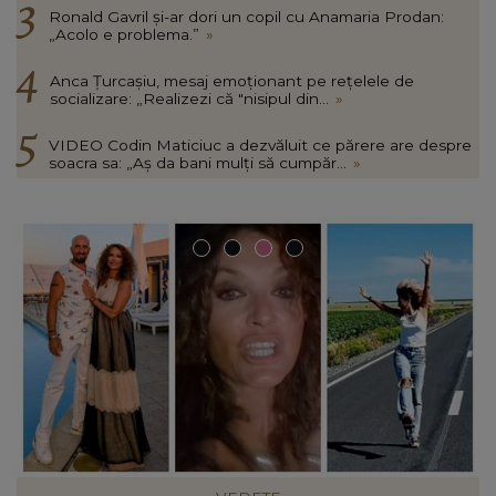
Ronald Gavril și-ar dori un copil cu Anamaria Prodan:
„Acolo e problema.”
»
Anca Țurcașiu, mesaj emoționant pe rețelele de
socializare: „Realizezi că "nisipul din...
»
VIDEO Codin Maticiuc a dezvăluit ce părere are despre
soacra sa: „Aș da bani mulți să cumpăr...
»