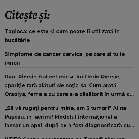
Citește și:
Tapioca: ce este și cum poate fi utilizată în
bucătărie
Simptome de cancer cervical pe care si tu le
ignori
Dani Piersic, fiul cel mic al lui Florin Piersic,
apariție rară alături de soția sa. Cum arată
Orsolya, femeia cu care s-a căsătorit în urmă cu
doi ani
„Să vă rugați pentru mine, am 5 tumori” Alina
Pușcău, în lacrimi! Modelul internațional a
lansat un apel, după ce a fost diagnosticată cu
o boală gravă