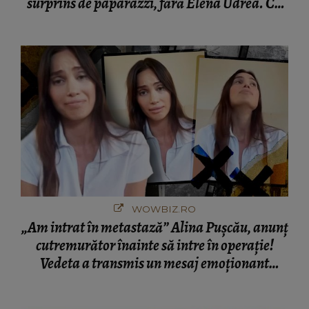
surprins de paparazzi, fără Elena Udrea. Cu
cine s-a întâlnit partenerul fostei politiciene în
București! Gestul lui...
WOWBIZ.RO
„Am intrat în metastază” Alina Pușcău, anunț
cutremurător înainte să intre în operație!
Vedeta a transmis un mesaj emoționant
fanilor