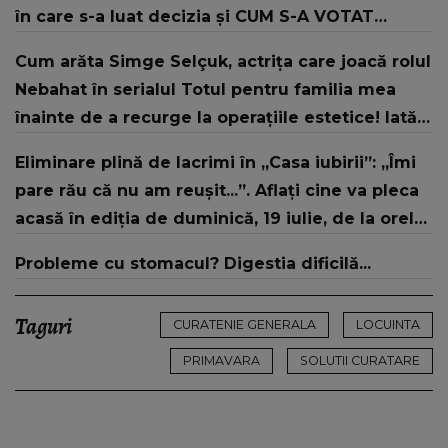
în care s-a luat decizia și CUM S-A VOTAT
revenirea în concurs: "Reprezintă un proiect
Cum arăta Simge Selçuk, actrița care joacă rolul
strategic de..."
Nebahat în serialul Totul pentru familia mea
înainte de a recurge la operațiile estetice! Iată
ce aspect fizic uluitor avea aceasta la 19 ani:
Eliminare plină de lacrimi în „Casa iubirii”: „Îmi
„Tinerețe rebelă”
pare rău că nu am reușit...”. Aflați cine va pleca
acasă în ediția de duminică, 19 iulie, de la orele
16:00 și 19:00, doar la Kanal D
Probleme cu stomacul? Digestia dificilă...
Taguri
CURATENIE GENERALA
LOCUINTA
PRIMAVARA
SOLUTII CURATARE