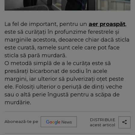
La fel de important, pentru un
aer proaspăt
,
este să curățați în profunzime ferestrele și
marginile acestora, deoarece chiar dacă sticla
este curată, ramele sunt cele care pot face
sticla să pară murdară.
O metodă simplă de a le curăța este să
presărați bicarbonat de sodiu în acele
margini, iar ulterior să pulverizați oțet peste
ele. Folosiți ulterior o periuță de dinți veche
sau o altă perie îngustă pentru a scăpa de
murdărie.
DISTRIBUIE
Abonează-te pe
acest articol