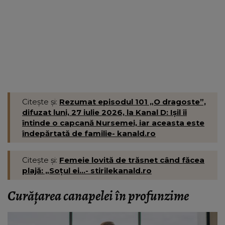
Citește și:
Rezumat episodul 101 „O dragoste”,
difuzat luni, 27 iulie 2026, la Kanal D: Ișil îi
întinde o capcană Nursemei, iar aceasta este
îndepărtată de familie- kanald.ro
Citește și:
Femeie lovită de trăsnet când făcea
plajă: „Soțul ei...- stirilekanald.ro
Curățarea canapelei în profunzime