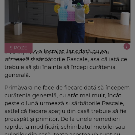
5 POZE
Primăvara s-a instalat, iar odată cu ea,
6 trucuri pentru curățenia de primăvară pentru a-ți
urmează și sărbătorile Pascale, așa că iată ce
reîmprospăta locuința
trebuie să știi înainte să începi curățenia
generală.
Primăvara ne face de fiecare dată să începem
curățenia generală, cu atât mai mult, încât
peste o lună urmează și sărbătorile Pascale,
astfel că fiecare spațiu din casă trebuie să fie
proaspăt și primitor. De la unele remedieri
rapide, la modificări, schimbatul mobilei sau
culorilor din casă, toate acestea vă sunt cu