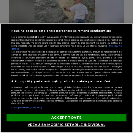
Nouă ne pasă ca datele tale personale să rămână confidențiale
Noi și partenerii noștri
589
stocăm și/sau accesăm informații pe dispozitivul dvs., precum identificatorii cookie
unici pentru prelucrarea datelor cu caracter personal. Puteți accepta sau gestiona preferințele dvs. făcând clic
mai jos, respectiv vă puteți opune utilizării unui interes legitim în orice moment pe pagina cu politica de
confidențialitate. Aceste alegeri vor fi raportate partenerilor noștri și nu vă vor afecta navigarea.
Mai multe
KANALD2.RO
detalii
Noi si partenerii nostri (retelele de socializare si agentiile de publicitate partenere, precum si furnizorii nostri de
VIDEO Un gest aparent romantic a stârnit
servicii de date analitice) prelucram date pentru a permite website-ului sa functioneze, pentru a personaliza
continutul si anunturile publicitare afisate in functie de interesele si/sau profilul dvs., pentru a va oferi
indignare și a declanșat o anchetă penală pe
functionalitati aferente retelelor de socializare si pentru a analiza traficul pe website. Beneficiati de drepturile
prevazute de art. 15-22 din GDPR in legatura cu prelucrarea datelor cu caracter personal. Aceste drepturi pot fi
exercitate prin modalitatea indicata
aici
. Prin click pe “ACCEPT TOATE”, acceptati folosirea tuturor Tehnologiilor
Transfăgărășan
de tip Cookie, care implica inclusiv acceptul dvs. cu privire la stocarea/accesarea informatiilor de catre Vendor-ii
cu care colaboram. Prin click pe “VREAU SA MODIFIC SETARILE INDIVIDUAL” puteti schimba preferintele
in mod individual, mai putin cele legate de cookie strict necesare pentru functionarea website-ului.
Atât noi, cât și partenerii noștri prelucrăm datele pentru a oferi:
Măsurarea performanței reclamelor. Dezvoltarea și îmbunătățirea serviciilor. Stocarea și/sau accesarea
informațiilor de pe un dispozitiv. Utilizarea profilurilor pentru selectarea conținutului personalizat. Crearea
profilurilor de conținut personalizat. Utilizarea profilurilor pentru selectarea publicității personalizate. Crearea
profilurilor pentru publicitate personalizată. Măsurarea performanței conținutului. Înțelegerea publicului prin
PENTRU TINE
statistici sau combinații de date din surse diferite. Utilizarea de date limitate pentru a selecta publicitatea.
Utilizarea datelor limitate pentru a selecta conținutul. Date precise de geolocație și identificarea prin scanarea
dispozitivului.
Listă parteneri (furnizori)
ACCEPT TOATE
VREAU SA MODIFIC SETARILE INDIVIDUAL