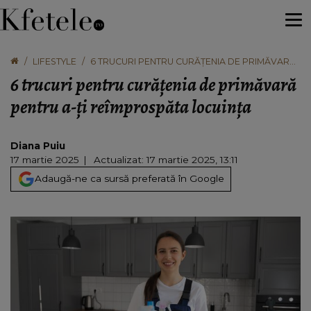
LIFESTYLE
6 TRUCURI PENTRU CURĂȚENIA DE PRIMĂVARĂ
PENTRU A-ȚI REÎMPROSPĂTA LOCUINȚA
6 trucuri pentru curățenia de primăvară
pentru a-ți reîmprospăta locuința
Diana Puiu
17 martie 2025
Actualizat: 17 martie 2025, 13:11
Adaugă-ne ca sursă preferată în Google