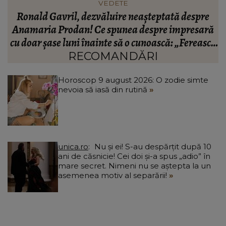
INFORMATIILE ZILEI
BREAKING! Lionel Messi este în doliu! Tatăl
ă
fotbalistului s-a stins din viață!
R
că
C
RECOMANDĂRI
Horoscop 9 august 2026: O zodie simte
nevoia să iasă din rutină
unica.ro
Nu și ei! S-au despărțit după 10
ani de căsnicie! Cei doi și-a spus „adio” în
mare secret. Nimeni nu se aștepta la un
asemenea motiv al separării!