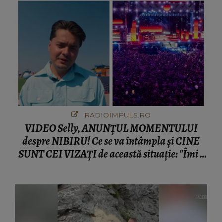
RADIOIMPULS.RO
VIDEO Selly, ANUNȚUL MOMENTULUI
despre NIBIRU! Ce se va întâmpla și CINE
SUNT CEI VIZAȚI de această situație: "Îmi e
ciudă că..."