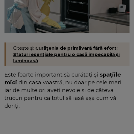
Citește și:
Curățenia de primăvară fără efort:
Sfaturi esențiale pentru o casă impecabilă și
luminoasă
Este foarte important să curățați și
spațiile
mici
din casa voastră, nu doar pe cele mari,
iar de multe ori aveți nevoie și de câteva
trucuri pentru ca totul să iasă așa cum vă
doriți.