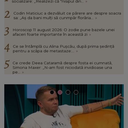
socializare: „Realizezi că "nisipul din...
»
Codin Maticiuc a dezvăluit ce părere are despre soacra
sa: „Aș da bani mulți să cunmpăr florăria...
»
Horoscop 11 august 2026: O zodie pune bazele unei
afaceri foarte importante în această zi
»
Ce se întâmplă cu Alina Pușcău, după prima ședință
pentru a scăpa de metastaze:...
»
Ce crede Deea Cataramă despre fosta ei cumnată,
Simona Maxer: „N-am fost niciodată invidioase una
pe...
»