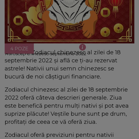
4 POZE
Consultă Zodiacul chinezesc al zilei de 18
Horoscop chinezesc septembrie 2022
septembrie 2022 şi află ce ţi-au rezervat
astrele! Nativii unui semn chinezesc se
bucură de noi câștiguri financiare.
Zodiacul chinezesc al zilei de 18 septembrie
2022 oferă câteva descrieri generale. Ziua
este benefică pentru mulţi nativi şi pot avea
suprize plăcute! Veştile bune sunt pe drum,
profitați de ceea ce vă oferă ziua.
Zodiacul oferă previziuni pentru nativii