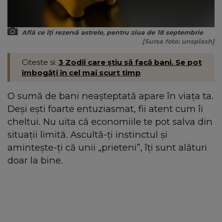
Află ce îți rezervă astrele, pentru ziua de 18 septembrie
[Sursa foto: unsplash]
Citeste si:
3 Zodii care știu să facă bani. Se pot
îmbogăți în cel mai scurt timp
O sumă de bani neașteptată apare în viața ta.
Deși ești foarte entuziasmat, fii atent cum îi
cheltui. Nu uita că economiile te pot salva din
situații limită. Ascultă-ți instinctul și
amintește-ți că unii „prieteni”, îți sunt alături
doar la bine.