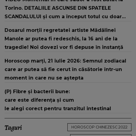
Torino. DETALIILE ASCUNSE DIN SPATELE
SCANDALULUI și cum a început totul cu doar
câteva clipe înainte: "Este vorba despre..."
Dosarul morții regretatei artiste Mădălinei
Manole ar putea fi redeschis, la 16 ani de la
tragedie! Noi dovezi vor fi depuse în instanță
Horoscop marți, 21 iulie 2026: Semnul zodiacal
care ar putea să fie cerut în căsătorie într-un
moment în care nu se aștepta
(P) Fibre și bacterii bune:
care este diferența și cum
le alegi corect pentru tranzitul intestinal
Taguri
HOROSCOP CHINEZESC 2022