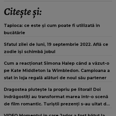
Citește și:
Tapioca: ce este și cum poate fi utilizată în
bucătărie
Sfatul zilei de luni, 19 septembrie 2022. Află ce
zodie își schimbă jobul
Cum a reacționat Simona Halep când a văzut-o
pe Kate Middleton la Wimbledon. Campioana a
stat în loja regală alături de noul său partener
Dragostea plutește la propriu pe litoral! Doi
îndrăgostiți au transformat marea într-o scenă
de film romantic. Turiștii prezenți s-au uitat de
două ori
VIDEO Momentul în care Jador a fost bătut la