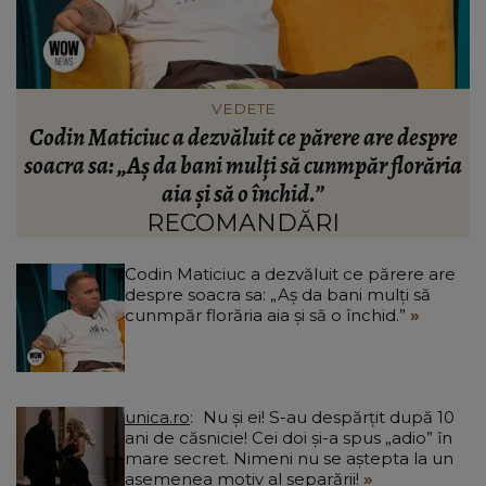
HOROSCOP
e
Horoscop 11 august 2026: O zodie pune bazele unei
a
afaceri foarte importante în această zi
RECOMANDĂRI
Codin Maticiuc a dezvăluit ce părere are
despre soacra sa: „Aș da bani mulți să
cunmpăr florăria aia și să o închid.”
unica.ro
Nu și ei! S-au despărțit după 10
ani de căsnicie! Cei doi și-a spus „adio” în
mare secret. Nimeni nu se aștepta la un
asemenea motiv al separării!