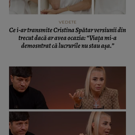
VEDETE
Ce i-ar transmite Cristina Spătar versiunii din
trecut dacă ar avea ocazia: “Viața mi-a
demosntrat că lucrurile nu stau așa.”