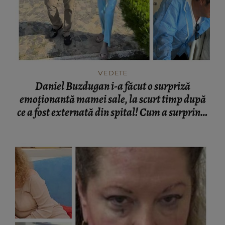
VEDETE
Daniel Buzdugan i-a făcut o surpriză
emoționantă mamei sale, la scurt timp după
ce a fost externată din spital! Cum a surprins-
o vedeta: „Cele mai fericite...”