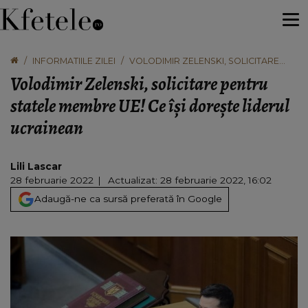
INFORMATIILE ZILEI
VOLODIMIR ZELENSKI, SOLICITARE
PENTRU STATELE MEMBRE UE! CE ÎŞI
Volodimir Zelenski, solicitare pentru
DOREŞTE LIDERUL UCRAINEAN
statele membre UE! Ce îşi doreşte liderul
ucrainean
Lili Lascar
28 februarie 2022
Actualizat: 28 februarie 2022, 16:02
Adaugă-ne ca sursă preferată în Google