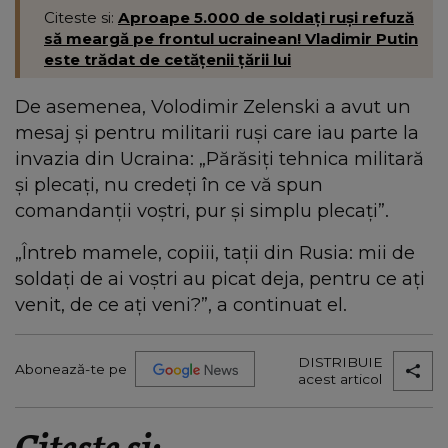
Citeste si:
Aproape 5.000 de soldați ruși refuză
să meargă pe frontul ucrainean! Vladimir Putin
este trădat de cetățenii țării lui
De asemenea, Volodimir Zelenski a avut un
mesaj și pentru militarii ruși care iau parte la
invazia din Ucraina: „Părăsiți tehnica militară
și plecați, nu credeți în ce vă spun
comandanții voștri, pur și simplu plecați”.
„Întreb mamele, copiii, tații din Rusia: mii de
soldați de ai voștri au picat deja, pentru ce ați
venit, de ce ați veni?”, a continuat el.
DISTRIBUIE
Abonează-te pe
acest articol
Citește și: