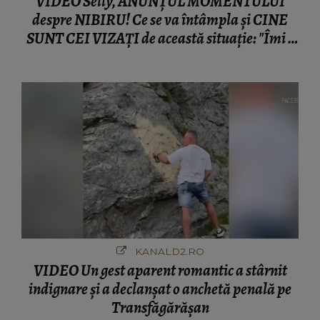
VIDEO Selly, ANUNȚUL MOMENTULUI
despre NIBIRU! Ce se va întâmpla și CINE
SUNT CEI VIZAȚI de această situație: "Îmi e
ciudă că..."
KANALD2.RO
VIDEO Un gest aparent romantic a stârnit
indignare și a declanșat o anchetă penală pe
Transfăgărășan