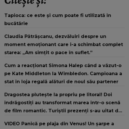
Tapioca: ce este și cum poate fi utilizată în
bucătărie
Claudia Pătrășcanu, dezvăluiri despre un
moment emoționant care i-a schimbat complet
starea: „Am simțit o pace în suflet.”
Cum a reacționat Simona Halep când a văzut-o
pe Kate Middleton la Wimbledon. Campioana a
stat în loja regală alături de noul său partener
Dragostea plutește la propriu pe litoral! Doi
îndrăgostiți au transformat marea într-o scenă
de film romantic. Turiștii prezenți s-au uitat de
două ori
VIDEO Panică pe plaja din Venus! Un şarpe a