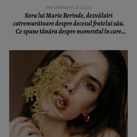
INFORMATIILE ZILEI
Sora lui Mario Berinde, dezvăluiri
cutremurătoare despre decesul fratelui său.
Ce spune tânăra despre momentul în care
adolescentul și-a pierdut viața: “Nu a fost față
în față.”