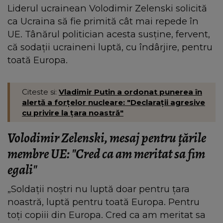
Liderul ucrainean Volodimir Zelenski solicită
ca Ucraina să fie primită cât mai repede în
UE. Tânărul politician acesta susține, fervent,
că sodații ucraineni luptă, cu îndârjire, pentru
toată Europa.
Citeste si:
Vladimir Putin a ordonat punerea în
alertă a forţelor nucleare: "Declaraţii agresive
cu privire la ţara noastră"
Volodimir Zelenski, mesaj pentru ţările
membre UE: "Cred ca am meritat sa fim
egali"
„Soldații noștri nu luptă doar pentru țara
noastră, luptă pentru toată Europa. Pentru
toți copiii din Europa. Cred ca am meritat sa