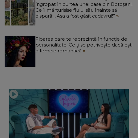
îngropat în curtea unei case din Botoșani.
Ce îi mărturisise fiului său înainte să
dispară: „Așa a fost găsit cadavrul!”
Floarea care te reprezintă în funcție de
personalitate. Ce ți se potrivește dacă ești
o femeie romantică