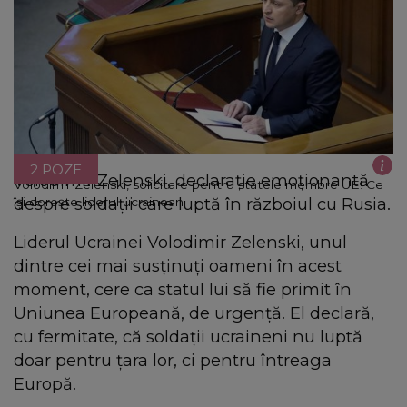
2 POZE
Volodimir Zelenski, declaraţie emoţionantă
Volodimir Zelenski, solicitare pentru statele membre UE! Ce
despre soldaţii care luptă în războiul cu Rusia.
îşi doreşte liderul ucrainean
Liderul Ucrainei Volodimir Zelenski, unul
dintre cei mai susţinuţi oameni în acest
moment, cere ca statul lui să fie primit în
Uniunea Europeană, de urgenţă. El declară,
cu fermitate, că soldații ucraineni nu luptă
doar pentru țara lor, ci pentru întreaga
Europă.