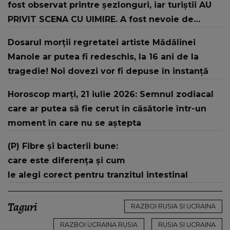
fost observat printre şezlonguri, iar turiştii AU
PRIVIT SCENA CU UIMIRE. A fost nevoie de
intervenția jandarmilor: "În urma unui..."
Dosarul morții regretatei artiste Mădălinei
Manole ar putea fi redeschis, la 16 ani de la
tragedie! Noi dovezi vor fi depuse în instanță
Horoscop marți, 21 iulie 2026: Semnul zodiacal
care ar putea să fie cerut în căsătorie într-un
moment în care nu se aștepta
(P) Fibre și bacterii bune:
care este diferența și cum
le alegi corect pentru tranzitul intestinal
Taguri
RAZBOI RUSIA SI UCRAINA
RAZBOI UCRAINA RUSIA
RUSIA SI UCRAINA