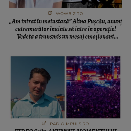
WOWBIZ.RO
„Am intrat în metastază” Alina Pușcău, anunț
cutremurător înainte să intre în operație!
Vedeta a transmis un mesaj emoționant
fanilor
RADIOIMPULS.RO