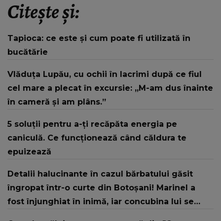
Citește și:
Tapioca: ce este și cum poate fi utilizată în
bucătărie
Vlăduța Lupău, cu ochii în lacrimi după ce fiul
cel mare a plecat în excursie: „M-am dus înainte
în cameră și am plâns.”
5 soluții pentru a-ți recăpăta energia pe
caniculă. Ce funcționează când căldura te
epuizează
Detalii halucinante în cazul bărbatului găsit
îngropat într-o curte din Botoșani! Marinel a
fost înjunghiat în inimă, iar concubina lui se
numără printre suspecți