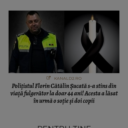
afacere a deschis cu banii obținuți? SUMA E
COLOSALĂ
KANALD2.RO
Polițistul Florin Cătălin Șucată s-a stins din
viață fulgerător la doar 44 ani! Acesta a lăsat
în urmă o soție și doi copii