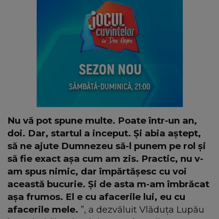
Nu vă pot spune multe. Poate într-un an,
doi. Dar, startul a inceput. Și abia aștept,
să ne ajute Dumnezeu să-l punem pe rol
și
să fie exact așa cum am zis. Practic, nu v-
am spus nimic, dar împărtășesc cu voi
această bucurie. Și de asta m-am îmbrăcat
așa frumos. El e cu afacerile lui, eu cu
afacerile mele.
”, a dezvăluit Vlăduța Lupău