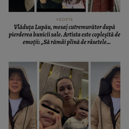
VEDETE
Vlăduța Lupău, mesaj cutremurător după
pierderea bunicii sale. Artista este copleșită de
emoții: „Să rămâi plină de râsetele
copilăriei...”