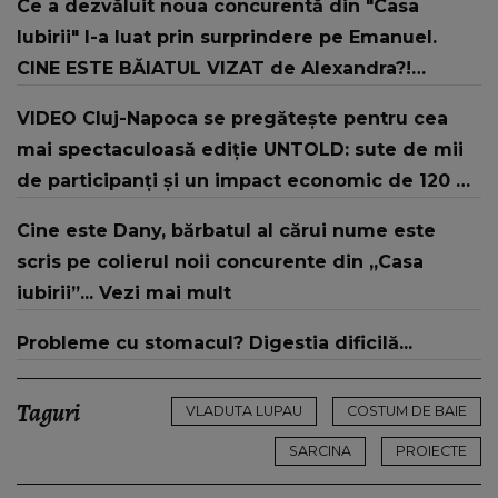
Ce a dezvăluit noua concurentă din "Casa
Iubirii" l-a luat prin surprindere pe Emanuel.
CINE ESTE BĂIATUL VIZAT de Alexandra?!
Aflându-se în fața faptului împlinit, A
VIDEO Cluj-Napoca se pregătește pentru cea
RECUNOSCUT IMEDIAT: "Am avut..."
mai spectaculoasă ediție UNTOLD: sute de mii
de participanți și un impact economic de 120 de
milioane de euro
Cine este Dany, bărbatul al cărui nume este
scris pe colierul noii concurente din „Casa
iubirii”... Vezi mai mult
Probleme cu stomacul? Digestia dificilă...
Taguri
VLADUTA LUPAU
COSTUM DE BAIE
SARCINA
PROIECTE