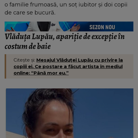
o familie frumoasă, un soț iubitor și doi copii
de care se bucură.
Vlăduța Lupău, apariție de excepție în
costum de baie
Citește și:
Mesajul Vlăduței Lupău cu privire la
copiii ei. Ce postare a făcut artista în mediul
online: “Până mor eu.”