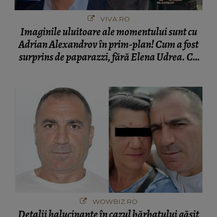
VIVA.RO
Imaginile uluitoare ale momentului sunt cu
Adrian Alexandrov în prim-plan! Cum a fost
surprins de paparazzi, fără Elena Udrea. Cu
cine s-a întâlnit partenerul fostei politiciene în
București! Gestul lui...
WOWBIZ.RO
Detalii halucinante în cazul bărbatului găsit