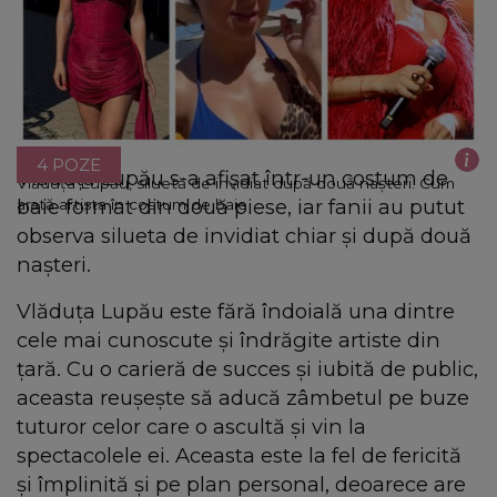
4 POZE
Vlăduța Lupău s-a afișat într-un costum de
Vlăduța Lupău, siluetă de invidiat după două nașteri. Cum
baie format din două piese, iar fanii au putut
arată artista în costum de baie
observa silueta de invidiat chiar și după două
nașteri.
Vlăduța Lupău este fără îndoială una dintre
cele mai cunoscute și îndrăgite artiste din
țară. Cu o carieră de succes și iubită de public,
aceasta reușește să aducă zâmbetul pe buze
tuturor celor care o ascultă și vin la
spectacolele ei. Aceasta este la fel de fericită
și împlinită și pe plan personal, deoarece are