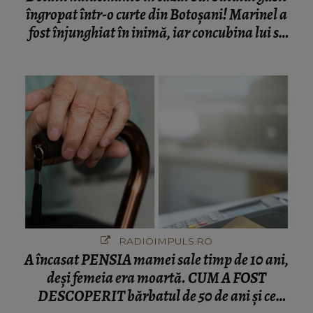
îngropat într-o curte din Botoșani! Marinel a
fost înjunghiat în inimă, iar concubina lui se
numără printre suspecți
RADIOIMPULS.RO
A încasat PENSIA mamei sale timp de 10 ani,
deși femeia era moartă. CUM A FOST
DESCOPERIT bărbatul de 50 de ani și ce