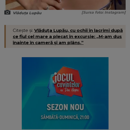
[Sursa foto: Instagram]
Vlăduța Lupău
Citește și:
Vlăduța Lupău, cu ochii în lacrimi după
ce fiul cel mare a plecat în excursie: „M-am dus
înainte în cameră și am plâns.”