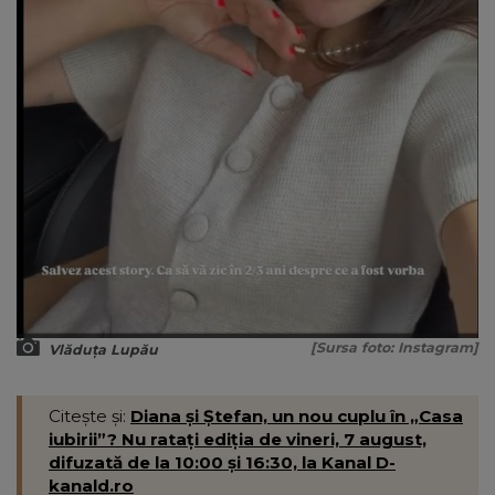
[Sursa foto: Instagram]
Vlăduța Lupău
Citește și:
Diana și Ștefan, un nou cuplu în „Casa
iubirii”? Nu ratați ediția de vineri, 7 august,
difuzată de la 10:00 și 16:30, la Kanal D-
kanald.ro