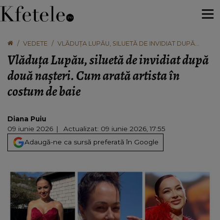
VEDETE
VLĂDUȚA LUPĂU, SILUETĂ DE INVIDIAT DUPĂ
DOUĂ NAȘTERI. CUM ARATĂ ARTISTA ÎN COSTUM
Vlăduța Lupău, siluetă de invidiat după
DE BAIE
două nașteri. Cum arată artista în
costum de baie
Diana Puiu
09 iunie 2026
Actualizat: 09 iunie 2026, 17:55
Adaugă-ne ca sursă preferată în Google