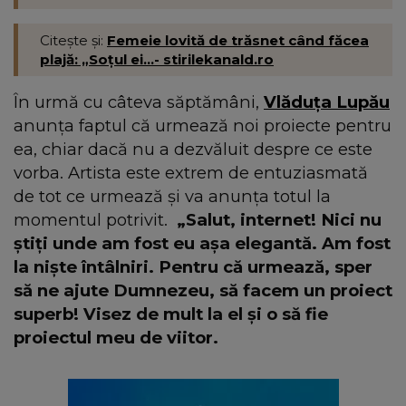
Citește și:
Femeie lovită de trăsnet când făcea
plajă: „Soțul ei...- stirilekanald.ro
În urmă cu câteva săptămâni,
Vlăduța Lupău
anunța faptul că urmează noi proiecte pentru
ea, chiar dacă nu a dezvăluit despre ce este
vorba. Artista este extrem de entuziasmată
de tot ce urmează și va anunța totul la
momentul potrivit.
„Salut, internet! Nici nu
știți unde am fost eu așa elegantă. Am fost
la niște întâlniri. Pentru că urmează, sper
să ne ajute Dumnezeu, să facem un proiect
superb!
Visez de mult la el și o să fie
proiectul meu de viitor.