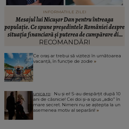
VEDETE
Valentin Sanfira, acuzații despre infidelitate? Ce
re
mărturisiri a făcut artistul de muzică populară:
m
n
“Doi ochi ce m-au înșelat.”
”
RECOMANDĂRI
Ce oraș ar trebui să vizitezi în urnătoarea
vacanță, în funcție de zodie
unica.ro
Nu și ei! S-au despărțit după 10
ani de căsnicie! Cei doi și-a spus „adio” în
mare secret. Nimeni nu se aștepta la un
asemenea motiv al separării!