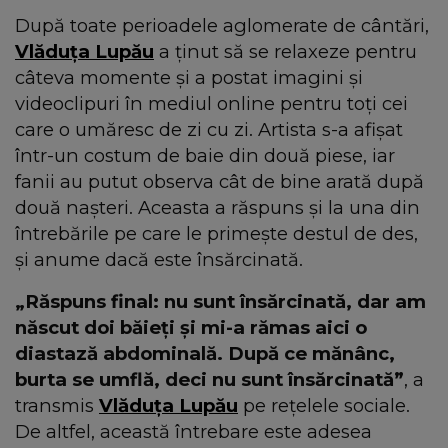
După toate perioadele aglomerate de cântări,
Vlăduța Lupău
a ținut să se relaxeze pentru
câteva momente și a postat imagini și
videoclipuri în mediul online pentru toți cei
care o umăresc de zi cu zi. Artista s-a afișat
într-un costum de baie din două piese, iar
fanii au putut observa cât de bine arată după
două nașteri. Aceasta a răspuns și la una din
întrebările pe care le primește destul de des,
și anume dacă este însărcinată.
„Răspuns final: nu sunt însărcinată, dar am
născut doi băieți și mi-a rămas aici o
diastază abdominală. După ce mănânc,
burta se umflă, deci nu sunt însărcinată”
, a
transmis
Vlăduța Lupău
pe rețelele sociale.
De altfel, această întrebare este adesea