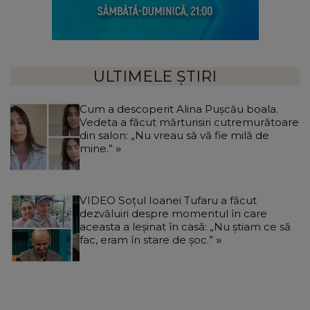
ULTIMELE ȘTIRI
Cum a descoperit Alina Pușcău boala.
Vedeta a făcut mărturisiri cutremurătoare
din salon: „Nu vreau să vă fie milă de
mine.”
VIDEO Soțul Ioanei Tufaru a făcut
dezvăluiri despre momentul în care
aceasta a leșinat în casă: „Nu știam ce să
fac, eram în stare de șoc.”