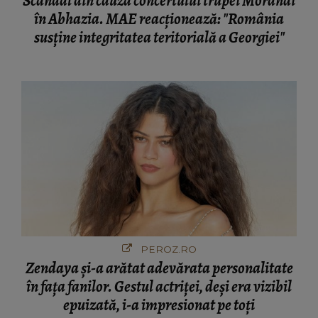
Scandal din cauza concertului trupei Morandi
în Abhazia. MAE reacționează: "România
susține integritatea teritorială a Georgiei"
PEROZ.RO
Zendaya și-a arătat adevărata personalitate
în fața fanilor. Gestul actriței, deși era vizibil
epuizată, i-a impresionat pe toți