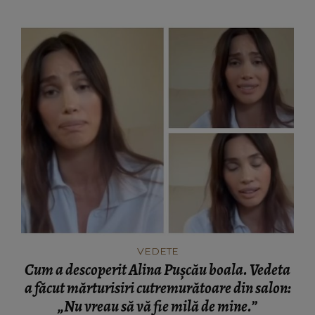
VEDETE
Cum a descoperit Alina Pușcău boala. Vedeta
a făcut mărturisiri cutremurătoare din salon:
„Nu vreau să vă fie milă de mine.”