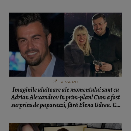
VIVA.RO
Imaginile uluitoare ale momentului sunt cu
Adrian Alexandrov în prim-plan! Cum a fost
surprins de paparazzi, fără Elena Udrea. Cu
cine s-a întâlnit partenerul fostei politiciene în
București! Gestul lui...