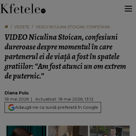
VEDETE
VIDEO NICULINA STOICAN, CONFESIUNI
DUREROASE DESPRE MOMENTUL ÎN CARE
VIDEO Niculina Stoican, confesiuni
PARTENERUL EI DE VIAȚĂ A FOST ÎN SPATELE
GRATIILOR: “AM FOST ATUNCI UN OM EXTREM DE
dureroase despre momentul în care
PUTERNIC.”
partenerul ei de viață a fost în spatele
gratiilor: “Am fost atunci un om extrem
de puternic.”
Diana Puiu
18 mai 2026
Actualizat: 18 mai 2026, 13:12
Adaugă-ne ca sursă preferată în Google