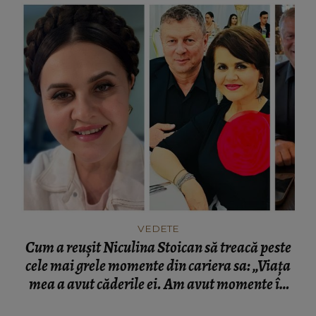
VEDETE
Cum a reușit Niculina Stoican să treacă peste
cele mai grele momente din cariera sa: „Viața
mea a avut căderile ei. Am avut momente în
care și eu am crezut că nu o să mă mai ridic