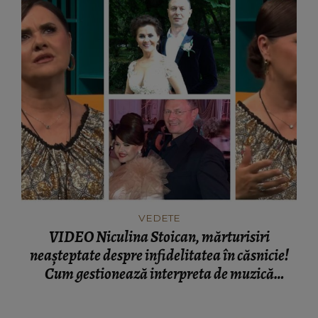
VEDETE
VIDEO Niculina Stoican, mărturisiri
neașteptate despre infidelitatea în căsnicie!
Cum gestionează interpreta de muzică
populară relația cu soțul ei: „M-a înșelat!”