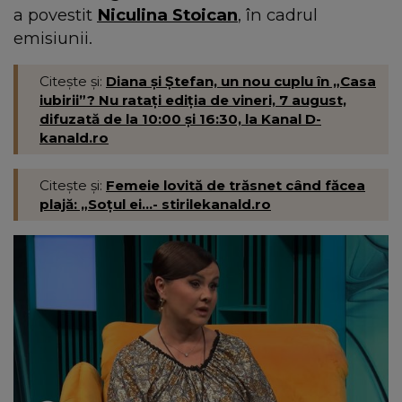
a povestit
Niculina Stoican
, în cadrul
emisiunii.
Citește și:
Diana și Ștefan, un nou cuplu în „Casa
iubirii”? Nu ratați ediția de vineri, 7 august,
difuzată de la 10:00 și 16:30, la Kanal D-
kanald.ro
Citește și:
Femeie lovită de trăsnet când făcea
plajă: „Soțul ei...- stirilekanald.ro