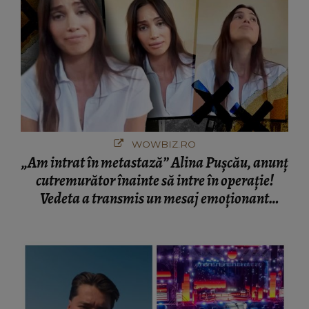
WOWBIZ.RO
„Am intrat în metastază” Alina Pușcău, anunț
cutremurător înainte să intre în operație!
Vedeta a transmis un mesaj emoționant
fanilor