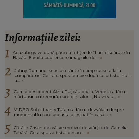
Informațiile zilei:
Acuzații grave după găsirea fetiței de 11 ani dispărute în
Bacău! Familia copilei cere imaginile de...
»
Johny Romano, scos din sărite în timp ce se afla la
cumpărături! Ce i-a o spus femeie după ce artistul nu i-
a...
»
Cum a descoperit Alina Pușcău boala. Vedeta a făcut
mărturisiri cutremurătoare din salon: „Nu vreau...
»
VIDEO Soțul Ioanei Tufaru a făcut dezvăluiri despre
momentul în care aceasta a leșinat în casă:...
»
Cătălin Crișan dezvăluie motivul despărțirii de Camelia
Tabără. Ce a spus artistul despre...
»