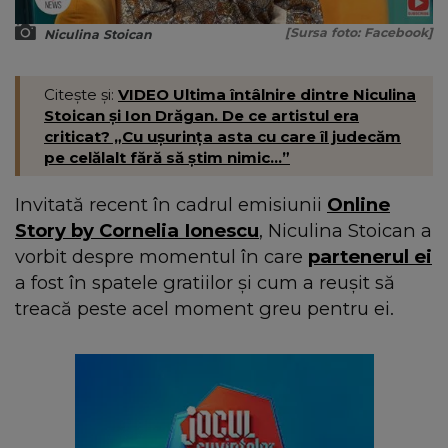
[Sursa foto: Facebook]
Niculina Stoican
Citește și:
VIDEO Ultima întâlnire dintre Niculina
Stoican și Ion Drăgan. De ce artistul era
criticat? „Cu ușurința asta cu care îl judecăm
pe celălalt fără să știm nimic...”
Invitată recent în cadrul emisiunii
Online
Story by Cornelia Ionescu
, Niculina Stoican a
vorbit despre momentul în care
partenerul ei
a fost în spatele gratiilor și cum a reușit să
treacă peste acel moment greu pentru ei.