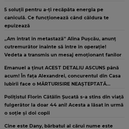
care și eu am crezut că nu o să mă mai ridic
5 soluții pentru a-ți recăpăta energia pe
niciodată.”
caniculă. Ce funcționează când căldura te
epuizează
„Am intrat în metastază” Alina Pușcău, anunț
cutremurător înainte să intre în operație!
Vedeta a transmis un mesaj emoționant fanilor
Emanuel a ținut ACEST DETALIU ASCUNS până
acum! În fața Alexandrei, concurentul din Casa
Iubirii face o MĂRTURISIRE NEAȘTEPTATĂ
despre mama sa: "I-am spus și ei în față, eu nu
Polițistul Florin Cătălin Șucată s-a stins din viață
te iubesc pentru că..."
fulgerător la doar 44 ani! Acesta a lăsat în urmă
o soție și doi copii
Cine este Dany, bărbatul al cărui nume este