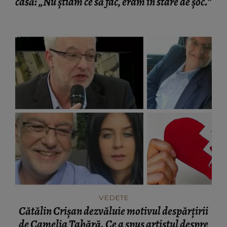
casă: „Nu știam ce să fac, eram în stare de șoc.”
VEDETE
Cătălin Crișan dezvăluie motivul despărțirii
de Camelia Tabără. Ce a spus artistul despre