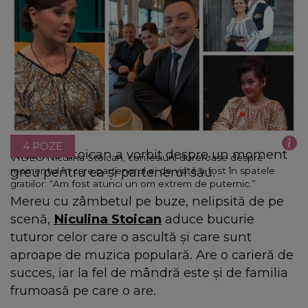
4 POZE
Niculina Stoican a vorbit despre un moment
VIDEO Niculina Stoican, confesiuni dureroase despre
greu pentru ea și partenerul său.
momentul în care partenerul ei de viață a fost în spatele
gratiilor: “Am fost atunci un om extrem de puternic.”
Mereu cu zâmbetul pe buze, nelipsită de pe
scenă,
Niculina Stoican
aduce bucurie
tuturor celor care o ascultă și care sunt
aproape de muzica populară. Are o carieră de
succes, iar la fel de mândră este și de familia
frumoasă pe care o are.