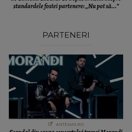
standardele fostei partenere: „Nu pot să...”
PARTENERI
ANTENA3.RO