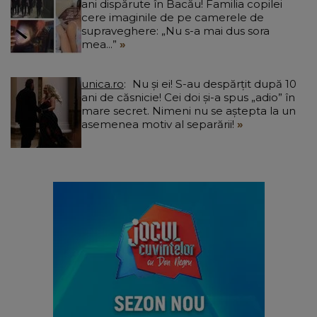
ani dispărute în Bacău! Familia copilei
cere imaginile de pe camerele de
supraveghere: „Nu s-a mai dus sora
mea...”
unica.ro
Nu și ei! S-au despărțit după 10
ani de căsnicie! Cei doi și-a spus „adio” în
mare secret. Nimeni nu se aștepta la un
asemenea motiv al separării!