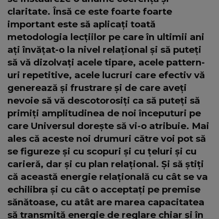
claritate. Însă ce este foarte foarte
important este să aplicați toată
metodologia lecțiilor pe care în ultimii ani
ați învățat-o la nivel relațional și să puteți
să vă dizolvați acele tipare, acele pattern-
uri repetitive, acele lucruri care efectiv vă
generează și frustrare și de care aveți
nevoie să vă descotorosiți ca să puteți să
primiți amplitudinea de noi începuturi pe
care Universul dorește să vi-o atribuie. Mai
ales că aceste noi drumuri către voi pot să
se figureze și cu scopuri și cu țeluri și cu
carieră, dar și cu plan relațional. Și să știți
că această energie relațională cu cât se va
echilibra și cu cât o acceptați pe premise
sănătoase, cu atât are marea capacitatea
să transmită energie de reglare chiar și în