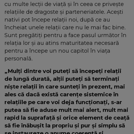
cu multe lecții de viață și în ceea ce privește
relațiile de dragoste și parteneriatele. Acești
nativi pot începe relații noi, după ce au
încheiat unele relații care nu le mai fac bine.
Sunt pregătiți pentru a face pasul următor în
relația lor și au atins maturitatea necesară
pentru a începe un nou capitol în viața
personală.
„Mulți dintre voi puteți să începeți relații
de lungă durată, alții puteți să terminați
niște relații în care sunteți în prezent, mai
ales că dacă există carențe sistemice în
relațiile pe care voi deja funcționați, s-ar
putea să fie aduse mult mai alert, mult mai
rapid la suprafață și orice element de ceață
să fie înăbușit la propriu și pur și simplu să
se instaureze o anume coerență și