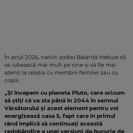
În anul 2026, nativii zodiei Balanță trebuie să
se iubească mai mult pe sine și să fie mai
atenți la relația cu membrii familiei sau cu
copiii.
„Și începem cu planeta Pluto, care oricum
să știți că va sta până în 2044 în semnul
Vărsătorului și acest element pentru voi
energizează casa 5, fapt care în primul
rând implică să continuați această
redobândire a unei versiuni de bucurie de