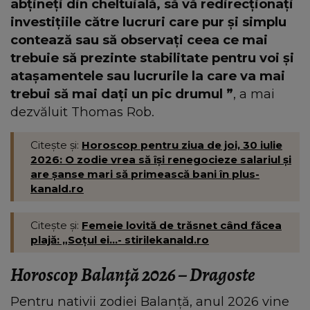
abțineți din cheltuială, să vă redirecționați
investițiile către lucruri care pur și simplu
contează sau să observați ceea ce mai
trebuie să prezinte stabilitate pentru voi și
atașamentele sau lucrurile la care va mai
trebui să mai dați un pic drumul ”
, a mai
dezvăluit Thomas Rob.
Citește și:
Horoscop pentru ziua de joi, 30 iulie
2026: O zodie vrea să își renegocieze salariul și
are șanse mari să primească bani în plus-
kanald.ro
Citește și:
Femeie lovită de trăsnet când făcea
plajă: „Soțul ei...- stirilekanald.ro
Horoscop Balanță 2026 – Dragoste
Pentru nativii zodiei Balanță, anul 2026 vine