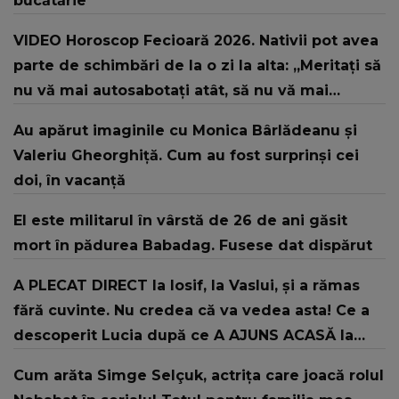
bucătărie
VIDEO Horoscop Fecioară 2026. Nativii pot avea
parte de schimbări de la o zi la alta: „Meritați să
nu vă mai autosabotați atât, să nu vă mai
criticați atât.”
Au apărut imaginile cu Monica Bârlădeanu și
Valeriu Gheorghiță. Cum au fost surprinși cei
doi, în vacanță
El este militarul în vârstă de 26 de ani găsit
mort în pădurea Babadag. Fusese dat dispărut
A PLECAT DIRECT la Iosif, la Vaslui, și a rămas
fără cuvinte. Nu credea că va vedea asta! Ce a
descoperit Lucia după ce A AJUNS ACASĂ la
fostul concurent din Casa Iubirii: "Vreau să știți
Cum arăta Simge Selçuk, actrița care joacă rolul
că..."