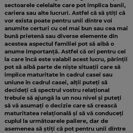
sectoarele celelalte care pot implica banii,
cariera sau alte lucruri. Astfel că să știți că
vor exista poate pentru unii dintre voi
anumite certuri cu cel mai bun sau cea mai
bună prietenă sau diverse elemente din
acestea aspectul familiei pot să aibă o
anume importanță. Astfel că ori pentru cei
la care încă este valabil acest lucru, părinții
pot să aibă parte de niște situații care să
implice maturitate în cadrul casei sau
uniune în cadrul casei, alții puteți să
decideți că spectrul vostru relațional
trebuie să ajungă la un nou nivel și puteți
să vă asumați o decizie care să crească
maturitatea relațională și să vă conduceți
cuplul la următoarele paliere, dar de
asemenea să știți că pot pentru unii dintre