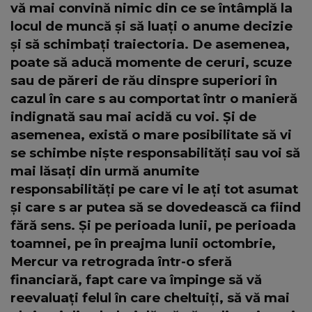
vă mai convină nimic din ce se întâmplă la
locul de muncă și să luați o anume decizie
și să schimbați traiectoria. De asemenea,
poate să aducă momente de ceruri, scuze
sau de păreri de rău dinspre superiori în
cazul în care s au comportat într o manieră
indignată sau mai acidă cu voi. Și de
asemenea, există o mare posibilitate să vi
se schimbe niște responsabilități sau voi să
mai lăsați din urmă anumite
responsabilități pe care vi le ați tot asumat
și care s ar putea să se dovedească ca fiind
fără sens. Și pe perioada lunii, pe perioada
toamnei, pe în preajma lunii octombrie,
Mercur va retrograda într-o sferă
financiară, fapt care va împinge să vă
reevaluați felul în care cheltuiți, să vă mai