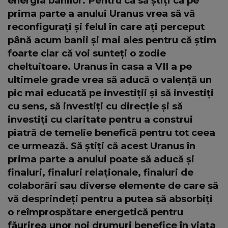
energia banilor. Pentru că să știți că pe
prima parte a anului Uranus vrea să vă
reconfigurați și felul în care ați perceput
până acum banii și mai ales pentru că știm
foarte clar că voi sunteți o zodie
cheltuitoare. Uranus în casa a VII a pe
ultimele grade vrea să aducă o valență un
pic mai educată pe investiții și să investiți
cu sens, să investiți cu direcție și să
investiți cu claritate pentru a construi
piatră de temelie benefică pentru tot ceea
ce urmează. Să știți că acest Uranus în
prima parte a anului poate să aducă și
finaluri, finaluri relaționale, finaluri de
colaborări sau diverse elemente de care să
vă desprindeți pentru a putea să absorbiți
o reîmprospătare energetică pentru
făurirea unor noi drumuri benefice în viața