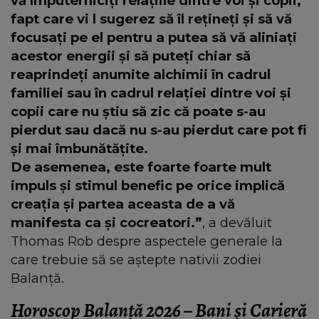
vă împuterniciți relațiile dintre voi și copii,
fapt care vi l sugerez să îl rețineți și să vă
focusați pe el pentru a putea să vă aliniați
acestor energii și să puteți chiar să
reaprindeți anumite alchimii în cadrul
familiei sau în cadrul relației dintre voi și
copii care nu știu să zic că poate s-au
pierdut sau dacă nu s-au pierdut care pot fi
și mai îmbunătățite.
De asemenea, este foarte foarte mult
impuls și stimul benefic pe orice implică
creația și partea aceasta de a vă
manifesta ca și cocreatori.”
, a devăluit
Thomas Rob despre aspectele generale la
care trebuie să se aștepte nativii zodiei
Balanță.
Horoscop Balanță 2026 – Bani și Carieră