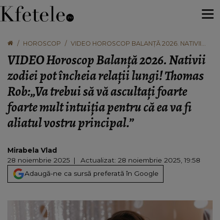
HOROSCOP
VIDEO HOROSCOP BALANȚĂ 2026. NATIVII
ZODIEI POT ÎNCHEIA RELAȚII LUNGI! THOMAS
VIDEO Horoscop Balanță 2026. Nativii
ROB:„VA TREBUI SĂ VĂ ASCULTAȚI FOARTE
FOARTE MULT INTUIȚIA PENTRU CĂ EA VA FI
zodiei pot încheia relații lungi! Thomas
ALIATUL VOSTRU PRINCIPAL.”
Rob:„Va trebui să vă ascultați foarte
foarte mult intuiția pentru că ea va fi
aliatul vostru principal.”
Mirabela Vlad
28 noiembrie 2025
Actualizat: 28 noiembrie 2025, 19:58
Adaugă-ne ca sursă preferată în Google