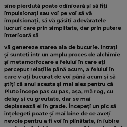
sine pierdută poate odinioară și să fiți
impulsionați sau voi pe voi să vă
impulsionați, să vă găsiți adevăratele
lucruri care prin simplitate, dar prin putere
interioară să
vă genereze starea aia de bucurie. Intrați
și sunteți într un amplu proces de alchimie
și metamorfozare a felului în care ați
perceput relațiile până acum, a felului în
care v-ați bucurat de voi până acum și să
știți că anul acesta și mai ales pentru că
Pluto începe pas cu pas, așa, mă rog, cu
delay și cu greutate, dar se mai
deplasează el în grade. Începeți un pic să
înțelegeți poate și mai bine de ce aveți
nevoie pentru a fi voi în plinătate, în iubire