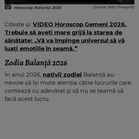
[Sursa foto: Freepik]
Horoscop Balanță 2026
Citește și:
VIDEO Horoscop Gemeni 2026.
Trebuie să aveți mare grijă la starea de
sănătate: „Vă va împinge universul să vă
luați emoțiile în seamă.”
Zodia Balanță 2026
În anul 2026,
nativii zodiei
Balanță au
nevoie să își mute atenția către lucrurile care
contează cu adevărat și să nu se teamă să
facă acest lucru.