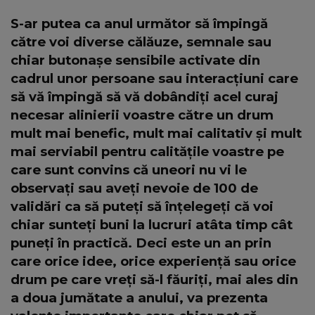
S-ar putea ca anul următor să împingă
către voi diverse călăuze, semnale sau
chiar butonașe sensibile activate din
cadrul unor persoane sau interacțiuni care
să vă împingă să vă dobândiți acel curaj
necesar alinierii voastre către un drum
mult mai benefic, mult mai calitativ și mult
mai serviabil pentru calitățile voastre pe
care sunt convins că uneori nu vi le
observați sau aveți nevoie de 100 de
validări ca să puteți să înțelegeți că voi
chiar sunteți buni la lucruri atâta timp cât
puneți în practică. Deci este un an prin
care orice idee, orice experiență sau orice
drum pe care vreți să-l făuriți, mai ales din
a doua jumătate a anului, va prezenta