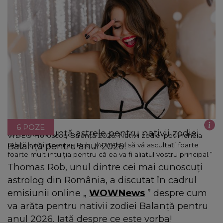
6 POZE
Iată ce anunță astrele pentru nativii zodiei
VIDEO Horoscop Balanță 2026. Nativii zodiei pot încheia
Balanță pentru anul 2026!
relații lungi! Thomas Rob:„Va trebui să vă ascultați foarte
foarte mult intuiția pentru că ea va fi aliatul vostru principal.”
Thomas Rob, unul dintre cei mai cunoscuți
astrolog din România, a discutat în cadrul
emisiunii online „
WOWNews
” despre cum
va arăta pentru nativii zodiei Balanță pentru
anul 2026. Iată despre ce este vorba!