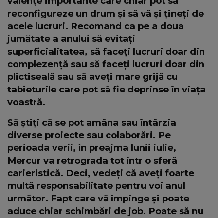
valențe importante care chiar pot să
reconfigureze un drum și să vă și țineți de
acele lucruri. Recomand ca pe a doua
jumătate a anului să evitați
superficialitatea, să faceți lucruri doar din
complezență sau să faceți lucruri doar din
plictiseală sau să aveți mare grijă cu
tabieturile care pot să fie deprinse în viața
voastră.
Să știți că se pot amâna sau întârzia
diverse proiecte sau colaborări. Pe
perioada verii, în preajma lunii iulie,
Mercur va retrograda tot într o sferă
carieristică. Deci, vedeți că aveți foarte
multă responsabilitate pentru voi anul
următor. Fapt care vă împinge și poate
aduce chiar schimbări de job. Poate să nu