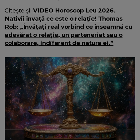
Citește și:
VIDEO Horoscop Leu 2026.
Nativii învață ce este o relație! Thomas
Rob: „Învățați real vorbind ce înseamnă cu
adevărat o relație, un parteneriat sau o
colaborare, indiferent de natura ei.”