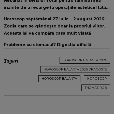
Nebahat în serialul Totul pentru familia mea
înainte de a recurge la operațiile estetice! Iată
ce aspect fizic uluitor avea aceasta la 19 ani:
Horoscop săptămânal 27 iulie – 2 august 2026:
„Tinerețe rebelă”
Zodia care se gândește doar la propriul viitor.
Aceasta își va cumpăra casa mult visată
Probleme cu stomacul? Digestia dificilă...
Taguri
HOROSCOP BALANTA 2026
HOROSCOP BALANTA 2026 DRAGOSTE
HOROSCOP BALANTA
HOROSCOP
THOMAS ROB