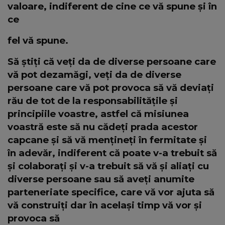
valoare, indiferent de cine ce vă spune și în
ce
fel vă spune.
Să știți că veți da de diverse persoane care
vă pot dezamăgi, veți da de diverse
persoane care vă pot provoca să vă deviați
rău de tot de la responsabilitățile și
principiile voastre, astfel că misiunea
voastră este să nu cădeți prada acestor
capcane și să vă mențineți în fermitate și
în adevăr, indiferent că poate v-a trebuit să
și colaborați și v-a trebuit să vă și aliați cu
diverse persoane sau să aveți anumite
parteneriate specifice, care vă vor ajuta să
vă construiți dar în același timp vă vor și
provoca să