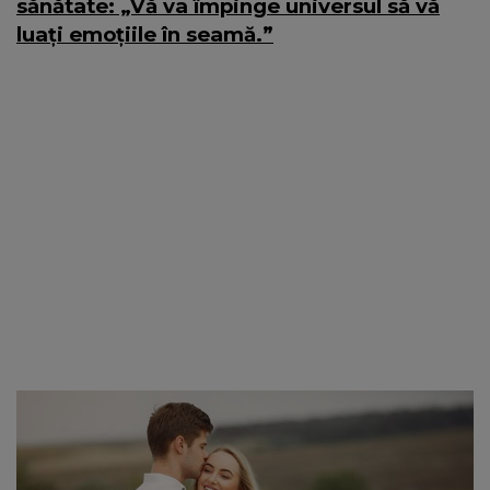
sănătate: „Vă va împinge universul să vă
luați emoțiile în seamă.”