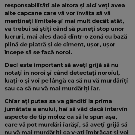
responsabilități ale altora și aici veți avea
alte capcane care vă vor învăța să vă
mențineți limitele și mai mult decât atât,
va trebui să știți când să puneți stop unor
lucruri, mai ales dacă dintr-o zonă cu bază
plină de piatră și de ciment, ușor, ușor
începe să se facă noroi.
Deci este important să aveți grijă să nu
notați in noroi și când detectați noroiul,
luați-o și voi pe lângă ca să nu vă murdăriți
sau ca să nu vă mai murdăriți iar.
Chiar ați putea sa va gândiți la prima
jumătate a anului, hai să văd dacă intervin
aspecte de tip moloz ca să le spun așa,
care vă pot murdări iarăși, să aveți grijă să
nu vă mai murdăriți ca v-ați îmbrăcat și voi