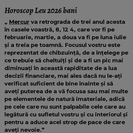
Horoscop Leu 2026 bani
„
Mercur
va retrograda de trei anul acesta
în casele voastră, 8, 12 4, care vor fi pe
februarie, martie, a doua va fi pe luna iulie
și a treia pe toamnă. Focusul vostru este
reprezentat de chibzuință, de a înțelege pe
ce trebuie să cheltuiți și de a fi un pic mai
diminuați în această rapiditate de a lua
decizii financiare, mai ales dacă nu le-ați
verificat suficient de bine înainte și să
aveți puterea de a vă focusa sau mai multe
pe elementele de natură imateriale, adică
pe cele care nu sunt palpabile cele care au
legătură cu sufletul vostru și cu interiorul și
pentru a aduce acel strop de pace de care
aveți nevoie.”