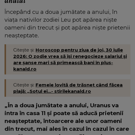
anului
Începând cu a doua jumătate a anului, în
viața nativilor zodiei Leu pot apărea niște
oameni din trecut și pot apărea niște prietenii
neașteptate.
Citește și:
Horoscop pentru ziua de joi, 30 iulie
2026: O zodie vrea să își renegocieze salariul și
are șanse mari să primească bani în plus-
kanald.ro
Citește și:
Femeie lovită de trăsnet când făcea
plajă: „Soțul ei...- stirilekanald.ro
„În a doua jumătate a anului, Uranus va
intra în casa 11 și poate să aducă prietenii
neașteptate, întoarcere ale unor oameni
din trecut, mai ales în cazul în cazul în care