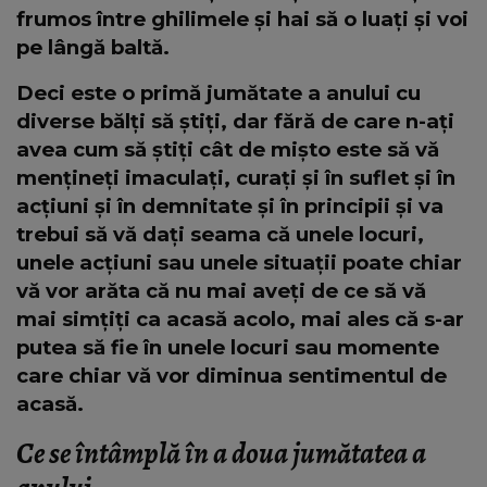
frumos între ghilimele și hai să o luați și voi
pe lângă baltă.
Deci este o primă jumătate a anului cu
diverse bălți să știți, dar fără de care n-ați
avea cum să știți cât de mișto este să vă
mențineți imaculați, curați și în suflet și în
acțiuni și în demnitate și în principii și va
trebui să vă dați seama că unele locuri,
unele acțiuni sau unele situații poate chiar
vă vor arăta că nu mai aveți de ce să vă
mai simțiți ca acasă acolo, mai ales că s-ar
putea să fie în unele locuri sau momente
care chiar vă vor diminua sentimentul de
acasă.
Ce se întâmplă în a doua jumătatea a