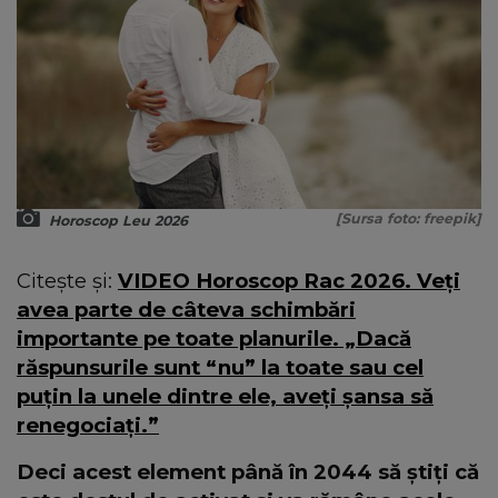
[Sursa foto: freepik]
Horoscop Leu 2026
Citește și:
VIDEO Horoscop Rac 2026. Veți
avea parte de câteva schimbări
importante pe toate planurile. „Dacă
răspunsurile sunt “nu” la toate sau cel
puțin la unele dintre ele, aveți șansa să
renegociați.”
Deci acest element până în 2044 să știți că