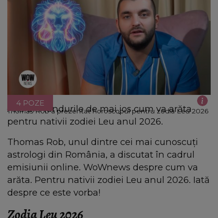
4 POZE
Află din rândurile de mai jos cum va arăta
Thomas Rob a prezentat horoscopul pentru zodia Leu 2026
pentru nativii zodiei Leu anul 2026.
Thomas Rob, unul dintre cei mai cunoscuți
astrologi din România, a discutat în cadrul
emisiunii online. WoWnews despre cum va
arăta. Pentru nativii zodiei Leu anul 2026. Iată
despre ce este vorba!
Zodia Leu 2026