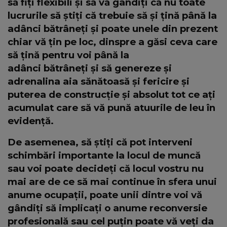
să fiți flexibili și să vă gândiți că nu toate
lucrurile să știți că trebuie să și țină până la
adânci bătrâneți și poate unele din prezent
chiar vă țin pe loc, dinspre a găsi ceva care
să țină pentru voi până la
adânci bătrâneți și să genereze și
adrenalina aia sănătoasă și fericire și
puterea de construcție și absolut tot ce ați
acumulat care să vă pună atuurile de leu în
evidență.
De asemenea, să știți că pot interveni
schimbări importante la locul de muncă
sau voi poate decideți că locul vostru nu
mai are de ce să mai continue în sfera unui
anume ocupații, poate unii dintre voi vă
gândiți să implicați o anume reconversie
profesională sau cel puțin poate vă veți da