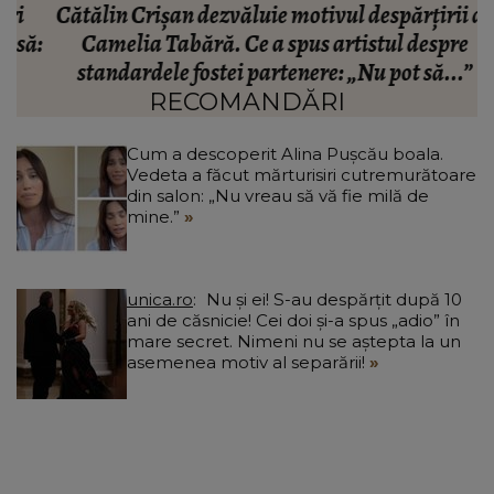
Cătălin Crișan dezvăluie motivul despărțirii de
ă:
Camelia Tabără. Ce a spus artistul despre
standardele fostei partenere: „Nu pot să...”
RECOMANDĂRI
Cum a descoperit Alina Pușcău boala.
Vedeta a făcut mărturisiri cutremurătoare
din salon: „Nu vreau să vă fie milă de
mine.”
unica.ro
Nu și ei! S-au despărțit după 10
ani de căsnicie! Cei doi și-a spus „adio” în
mare secret. Nimeni nu se aștepta la un
asemenea motiv al separării!