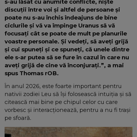
s-au lăsat cu anumite conflicte, niște
discuții între voi și altfel de persoane și
poate nu s-au închis îndeajuns de bine
ciclurile și vă va împinge Uranus să vă
focusați cât se poate de mult pe planurile
voastre personale. Și vedeți, să aveți grijă
și cui spuneți și ce spuneți, că unele dintre
ele s-ar putea să se fure în cazul în care nu
aveți grijă de cine vă înconjurați.”, a mai
spus Thomas rOB.
În anul 2026, este foarte important pentru
nativii zodiei Leu să își folosească intuiția și să
citească mai bine pe chipul celor cu care
vorbesc și interacționează, pentru a nu fi trași
pe sfoară.