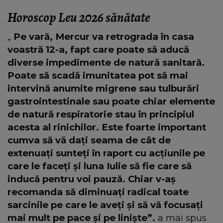
Horoscop Leu 2026 sănătate
„
Pe vară, Mercur va retrograda în casa
voastră 12-a, fapt care poate să aducă
diverse impedimente de natură sanitară.
Poate să scadă imunitatea pot să mai
intervină anumite migrene sau tulburări
gastrointestinale sau poate chiar elemente
de natură respiratorie stau în principiul
acesta al rinichilor. Este foarte important
cumva să vă dați seama de cât de
extenuați sunteți în raport cu acțiunile pe
care le faceți și luna Iulie să fie care să
inducă pentru voi pauză. Chiar v-aș
recomanda să diminuați radical toate
sarcinile pe care le aveți și să vă focusați
mai mult pe pace și pe liniște”.
a mai spus