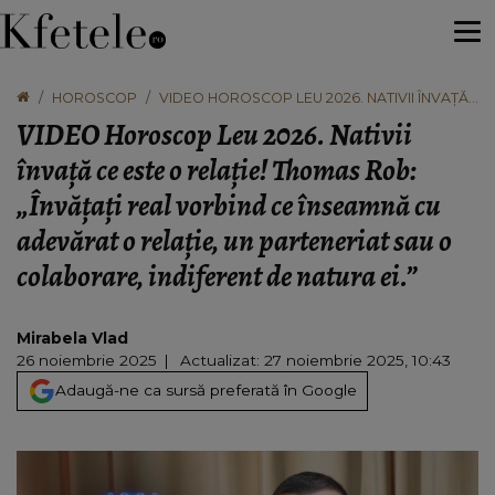
HOROSCOP
VIDEO HOROSCOP LEU 2026. NATIVII ÎNVAȚĂ
CE ESTE O RELAȚIE! THOMAS ROB: „ÎNVĂȚAȚI
VIDEO Horoscop Leu 2026. Nativii
REAL VORBIND CE ÎNSEAMNĂ CU ADEVĂRAT
O RELAȚIE, UN PARTENERIAT SAU O
învață ce este o relație! Thomas Rob:
COLABORARE, INDIFERENT DE NATURA EI.”
„Învățați real vorbind ce înseamnă cu
adevărat o relație, un parteneriat sau o
colaborare, indiferent de natura ei.”
Mirabela Vlad
26 noiembrie 2025
Actualizat: 27 noiembrie 2025, 10:43
Adaugă-ne ca sursă preferată în Google