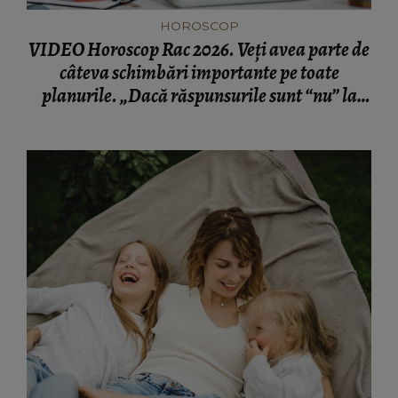
HOROSCOP
VIDEO Horoscop Rac 2026. Veți avea parte de
câteva schimbări importante pe toate
planurile. „Dacă răspunsurile sunt “nu” la
toate sau cel puțin la unele dintre ele, aveți
șansa să renegociați.”