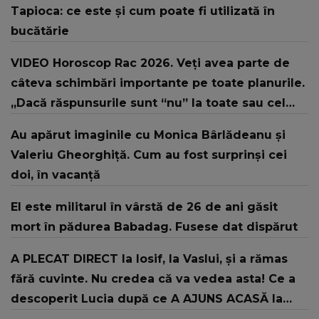
Tapioca: ce este și cum poate fi utilizată în
bucătărie
VIDEO Horoscop Rac 2026. Veți avea parte de
câteva schimbări importante pe toate planurile.
„Dacă răspunsurile sunt “nu” la toate sau cel
puțin la unele dintre ele, aveți șansa să
Au apărut imaginile cu Monica Bârlădeanu și
renegociați.”
Valeriu Gheorghiță. Cum au fost surprinși cei
doi, în vacanță
El este militarul în vârstă de 26 de ani găsit
mort în pădurea Babadag. Fusese dat dispărut
A PLECAT DIRECT la Iosif, la Vaslui, și a rămas
fără cuvinte. Nu credea că va vedea asta! Ce a
descoperit Lucia după ce A AJUNS ACASĂ la
fostul concurent din Casa Iubirii: "Vreau să știți