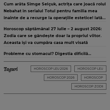
Cum arăta Simge Selçuk, actrița care joacă rolul
că..."
Nebahat în serialul Totul pentru familia mea
înainte de a recurge la operațiile estetice! Iată
ce aspect fizic uluitor avea aceasta la 19 ani:
Horoscop săptămânal 27 iulie – 2 august 2026:
„Tinerețe rebelă”
Zodia care se gândește doar la propriul viitor.
Aceasta își va cumpăra casa mult visată
Probleme cu stomacul? Digestia dificilă...
Taguri
HOROSCOP LEU 2026
HOROSCOP LEU
HOROSCOP 2026
HOROSCOP
HOROSCOP ZODII