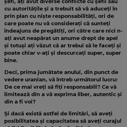
șefi, ați avut diverse conflicte cu șefii sau
cu autoritățile și a trebuit să vă aduceți în
prin plan cu niște responsabilități, ori de
care poate nu vă considerați că sunteți
îndeajuns de pregătiți, ori către care nici n-
ați avut neapărat un anume drept de apel
și totuși ați văzut că ar trebui să le faceți și
poate chiar v-ați și descurcați super, super
bine.
Deci, prima jumătate anului, din punct de
vedere uranian, vă întreb următorul lucru:
De ce mai vreți să fiți responsabili? Ce vă
limitează din a vă exprima liber, autentic și
din a fi voi?
Și dacă există astfel de limitări, să aveți
posibilitatea și capacitatea să aveți curajul