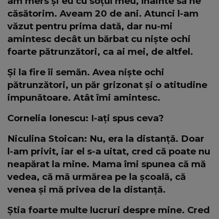
am mers și eu cu soțul meu, înainte să ne
căsătorim. Aveam 20 de ani. Atunci l-am
văzut pentru prima dată, dar nu-mi
amintesc decât un bărbat cu niște ochi
foarte pătrunzători, ca ai mei, de altfel.
Și la fire îi semăn. Avea niște ochi
pătrunzători, un păr grizonat și o atitudine
impunătoare. Atât îmi amintesc.
Cornelia Ionescu: I-ați spus ceva?
Niculina Stoican: Nu, era la distanță. Doar
l-am privit, iar el s-a uitat, cred că poate nu
neapărat la mine. Mama îmi spunea că mă
vedea, că mă urmărea pe la școală, că
venea și mă privea de la distanță.
Știa foarte multe lucruri despre mine. Cred