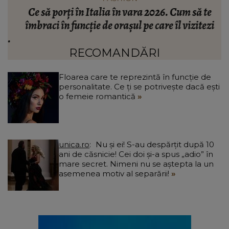
n
Ce să porți în Italia în vara 2026. Cum să te
a
îmbraci în funcție de orașul pe care îl vizitezi
t
a
RECOMANDĂRI
Floarea care te reprezintă în funcție de
personalitate. Ce ți se potrivește dacă ești
o femeie romantică
unica.ro
Nu și ei! S-au despărțit după 10
ani de căsnicie! Cei doi și-a spus „adio” în
mare secret. Nimeni nu se aștepta la un
asemenea motiv al separării!