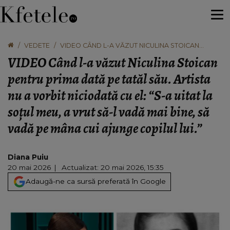
VEDETE
VIDEO CÂND L-A VĂZUT NICULINA STOICAN
PENTRU PRIMA DATĂ PE TATĂL SĂU. ARTISTA NU A
VIDEO Când l-a văzut Niculina Stoican
VORBIT NICIODATĂ CU EL: “S-A UITAT LA SOȚUL
MEU, A VRUT SĂ-L VADĂ MAI BINE, SĂ VADĂ PE
pentru prima dată pe tatăl său. Artista
MÂNA CUI AJUNGE COPILUL LUI.”
nu a vorbit niciodată cu el: “S-a uitat la
soțul meu, a vrut să-l vadă mai bine, să
vadă pe mâna cui ajunge copilul lui.”
Diana Puiu
20 mai 2026
Actualizat: 20 mai 2026, 15:35
Adaugă-ne ca sursă preferată în Google