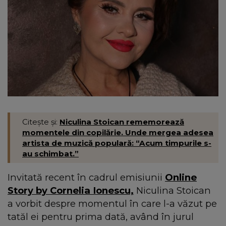
Citește și:
Niculina Stoican rememorează
momentele din copilărie. Unde mergea adesea
artista de muzică populară: “Acum timpurile s-
au schimbat.”
Invitată recent în cadrul emisiunii
Online
Story by Cornelia Ionescu,
Niculina Stoican
a vorbit despre momentul în care l-a văzut pe
tatăl ei pentru prima dată, având în jurul