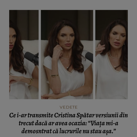
VEDETE
Ce i-ar transmite Cristina Spătar versiunii din
trecut dacă ar avea ocazia: “Viața mi-a
demosntrat că lucrurile nu stau așa.”