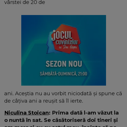
vârstei de 20 de
ani. Aceștia nu au vorbit niciodată și spune că
de câțiva ani a reușit să îl ierte.
Niculina Stoican
: Prima dată l-am văzut la
o nuntă în sat. Se căsătoriseră doi tineri și