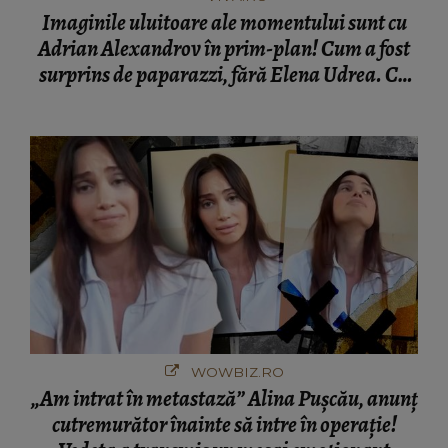
Imaginile uluitoare ale momentului sunt cu
Adrian Alexandrov în prim-plan! Cum a fost
surprins de paparazzi, fără Elena Udrea. Cu
cine s-a întâlnit partenerul fostei politiciene în
București! Gestul lui...
WOWBIZ.RO
„Am intrat în metastază” Alina Pușcău, anunț
cutremurător înainte să intre în operație!