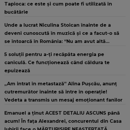
Tapioca: ce este și cum poate fi utilizată în
bucătărie
Unde a lucrat Niculina Stoican înainte de a
deveni cunoscută în muzică și ce a facut-o să
se întoarcă în România: “Nu am avut altă
opțiune în mintea mea.”
5 soluții pentru a-ți recăpăta energia pe
caniculă. Ce funcționează când căldura te
epuizează
„Am intrat în metastază” Alina Pușcău, anunț
cutremurător înainte să intre în operație!
Vedeta a transmis un mesaj emoționant fanilor
Emanuel a ținut ACEST DETALIU ASCUNS până
acum! În fața Alexandrei, concurentul din Casa
Iubirii face o MĂRTURISIRE NEAȘTEPTATĂ