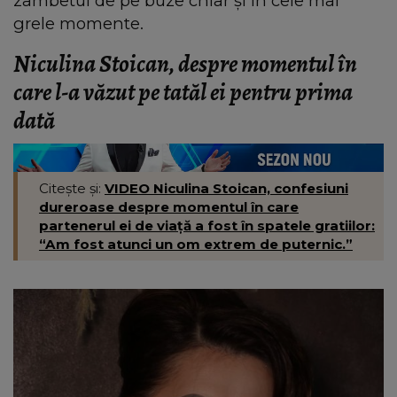
zâmbetul de pe buze chiar și în cele mai
grele momente.
Niculina Stoican, despre momentul în
care l-a văzut pe tatăl ei pentru prima
dată
Citește și:
VIDEO Niculina Stoican, confesiuni
dureroase despre momentul în care
partenerul ei de viață a fost în spatele gratiilor:
“Am fost atunci un om extrem de puternic.”