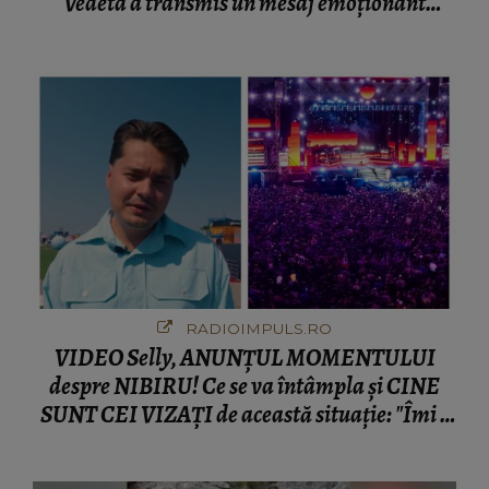
Vedeta a transmis un mesaj emoționant
fanilor
RADIOIMPULS.RO
VIDEO Selly, ANUNȚUL MOMENTULUI
despre NIBIRU! Ce se va întâmpla și CINE
SUNT CEI VIZAȚI de această situație: "Îmi e
ciudă că..."