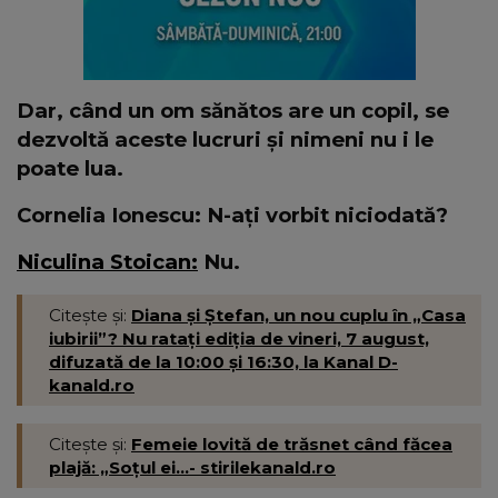
Dar, când un om sănătos are un copil, se
dezvoltă aceste lucruri și nimeni nu i le
poate lua.
Cornelia Ionescu: N-ați vorbit niciodată?
Niculina Stoican:
Nu.
Citește și:
Diana și Ștefan, un nou cuplu în „Casa
iubirii”? Nu ratați ediția de vineri, 7 august,
difuzată de la 10:00 și 16:30, la Kanal D-
kanald.ro
Citește și:
Femeie lovită de trăsnet când făcea
plajă: „Soțul ei...- stirilekanald.ro