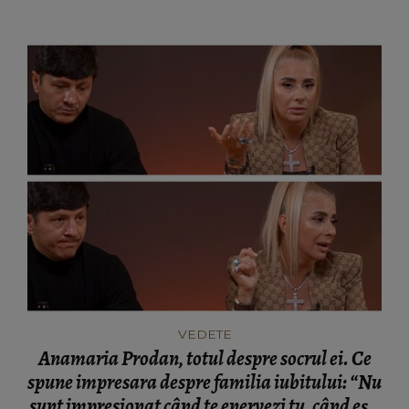
VEDETE
Anamaria Prodan, totul despre socrul ei. Ce
spune impresara despre familia iubitului: “Nu
sunt impresionat când te enervezi tu, când ești