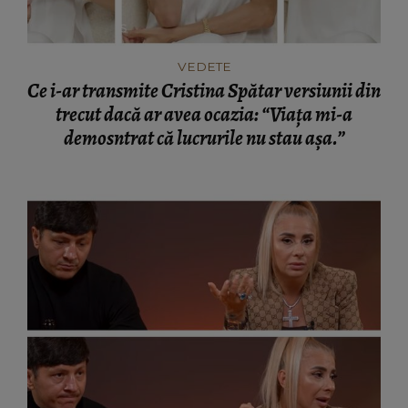
VEDETE
Ce i-ar transmite Cristina Spătar versiunii din
trecut dacă ar avea ocazia: “Viața mi-a
demosntrat că lucrurile nu stau așa.”