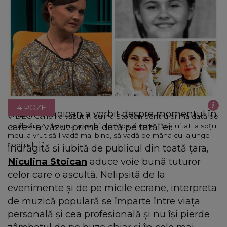
4 POZE
Niculina Stoican a vorbit despre momentul în
VIDEO Când l-a văzut Niculina Stoican pentru prima dată pe
care l-a văzut prima dată pe tatăl ei.
tatăl său. Artista nu a vorbit niciodată cu el: “S-a uitat la soțul
meu, a vrut să-l vadă mai bine, să vadă pe mâna cui ajunge
copilul lui.”
Îndrăgită și iubită de publicul din toată țara,
Niculina Stoican
aduce voie bună tuturor
celor care o ascultă. Nelipsită de la
evenimente și de pe micile ecrane, interpreta
de muzică populară se împarte între viața
personală și cea profesională și nu își pierde