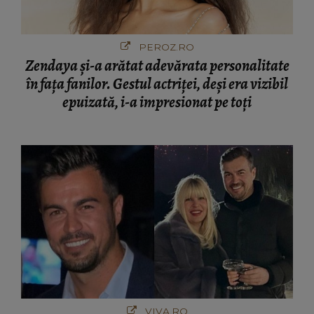
PEROZ.RO
Zendaya și-a arătat adevărata personalitate
în fața fanilor. Gestul actriței, deși era vizibil
epuizată, i-a impresionat pe toți
VIVA.RO