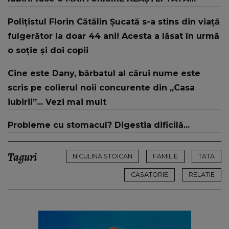
despre mama sa: "I-am spus și ei în față, eu nu
Polițistul Florin Cătălin Șucată s-a stins din viață
te iubesc pentru că..."
fulgerător la doar 44 ani! Acesta a lăsat în urmă
o soție și doi copii
Cine este Dany, bărbatul al cărui nume este
scris pe colierul noii concurente din „Casa
iubirii”... Vezi mai mult
Probleme cu stomacul? Digestia dificilă...
Taguri
NICULINA STOICAN
FAMILIE
TATA
CASATORIE
RELATIE