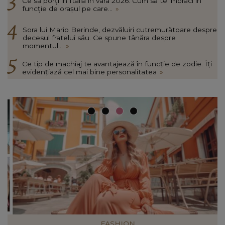
Ce să porți în Italia în vara 2026. Cum să te îmbraci în
funcție de orașul pe care...
»
Sora lui Mario Berinde, dezvăluiri cutremurătoare despre
decesul fratelui său. Ce spune tânăra despre
momentul...
»
Ce tip de machiaj te avantajează în funcție de zodie. Îți
evidențiază cel mai bine personalitatea
»
FASHION