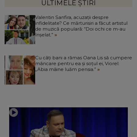
ULTIMELE ȘTIRI
Valentin Sanfira, acuzații despre
infidelitate? Ce mărturisiri a făcut artistul
de muzică populară: “Doi ochi ce m-au
înșelat.”
Cu câți bani a rămas Oana Lis să cumpere
mâncare pentru ea și soțul ei, Viorel:
„Abia mâine luăm pensia.”