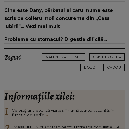
din mine și-a regăsit pacea"
Cine este Dany, bărbatul al cărui nume este
scris pe colierul noii concurente din „Casa
iubirii”... Vezi mai mult
Probleme cu stomacul? Digestia dificilă...
Taguri
VALENTINA PELINEL
CRISTI BORCEA
BOLID
CADOU
Informațiile zilei:
Ce oraș ar trebui să vizitezi în urnătoarea vacanță, în
funcție de zodie
»
Mesajul lui Nicușor Dan pentru întreaga populație. Ce