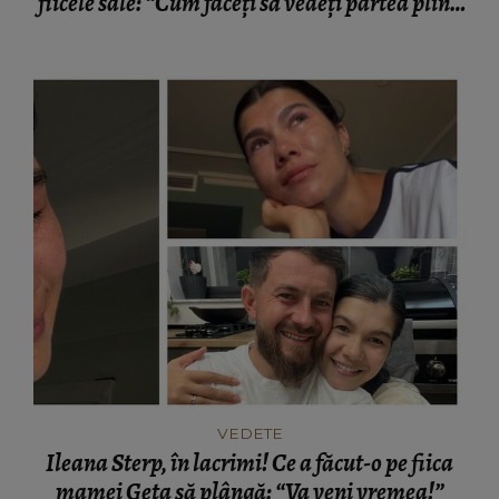
fiicele sale: “Cum faceți să vedeți partea plină
a paharului?”
VEDETE
Ileana Sterp, în lacrimi! Ce a făcut-o pe fiica
mamei Geta să plângă: “Va veni vremea!”