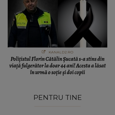
și..."
KANALD2.RO
Polițistul Florin Cătălin Șucată s-a stins din
viață fulgerător la doar 44 ani! Acesta a lăsat
în urmă o soție și doi copii
PENTRU TINE