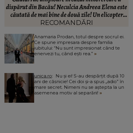
te
Prodan în relație. Impresara spune lucrurilor pe
A
nume: “Nu cred că este ceea ce trebuie pentru
familie.”
RECOMANDĂRI
Anamaria Prodan, totul despre socrul ei.
Ce spune impresara despre familia
iubitului: “Nu sunt impresionat când te
enervezi tu, când ești rea.”
unica.ro
Nu și ei! S-au despărțit după 10
ani de căsnicie! Cei doi și-a spus „adio” în
mare secret. Nimeni nu se aștepta la un
asemenea motiv al separării!