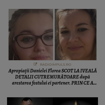
fanilor
RADIOIMPULS.RO
Apropiații Danielei Florea SCOT LA IVEALĂ
DETALII CUTREMURĂTOARE după
arestarea fostului ei partener. PRIN CE A
FOST NEVOITĂ să treacă românca ucisă în
Italia și ascunsă în lada unui pat: " Îmi pare
rău că nu am reușit să fac mai mult pentru ea