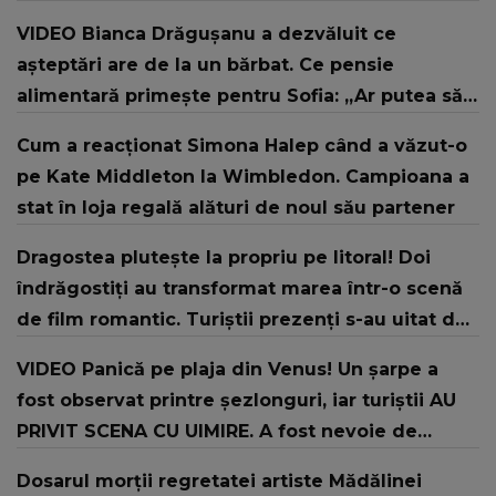
VIDEO Bianca Drăgușanu a dezvăluit ce
așteptări are de la un bărbat. Ce pensie
alimentară primește pentru Sofia: „Ar putea să
facă mai mult.”
Cum a reacționat Simona Halep când a văzut-o
pe Kate Middleton la Wimbledon. Campioana a
stat în loja regală alături de noul său partener
Dragostea plutește la propriu pe litoral! Doi
îndrăgostiți au transformat marea într-o scenă
de film romantic. Turiștii prezenți s-au uitat de
două ori
VIDEO Panică pe plaja din Venus! Un şarpe a
fost observat printre şezlonguri, iar turiştii AU
PRIVIT SCENA CU UIMIRE. A fost nevoie de
intervenția jandarmilor: "În urma unui..."
Dosarul morții regretatei artiste Mădălinei