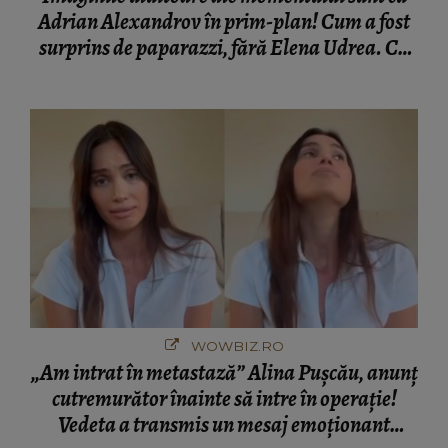
Adrian Alexandrov în prim-plan! Cum a fost
surprins de paparazzi, fără Elena Udrea. Cu
cine s-a întâlnit partenerul fostei politiciene în
București! Gestul lui...
WOWBIZ.RO
„Am intrat în metastază” Alina Pușcău, anunț
cutremurător înainte să intre în operație!
Vedeta a transmis un mesaj emoționant