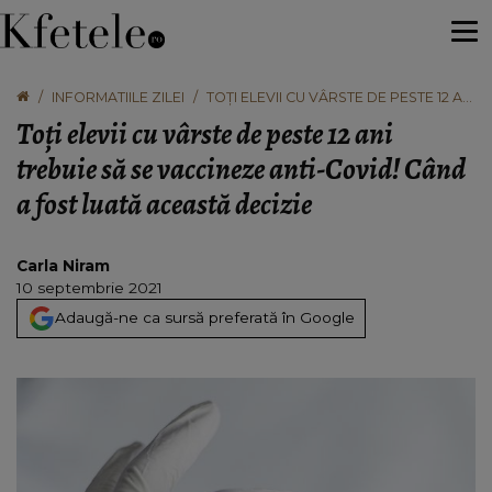
INFORMATIILE ZILEI
TOȚI ELEVII CU VÂRSTE DE PESTE 12 ANI
TREBUIE SĂ SE VACCINEZE ANTI-
Toți elevii cu vârste de peste 12 ani
COVID! CÂND A FOST LUATĂ ACEASTĂ
DECIZIE
trebuie să se vaccineze anti-Covid! Când
a fost luată această decizie
Carla Niram
10 septembrie 2021
Adaugă-ne ca sursă preferată în Google