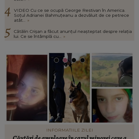
VIDEO Cu ce se ocupă George Restivan în America.
Soțul Adrianei Bahmuțeanu a dezvăluit de ce petrece
atât...
»
Cătălin Crișan a făcut anunțul neașteptat despre relația
lui. Ce se întâmplă cu...
»
VEDETE
Peste ce anume nu ar putea trece Anamaria