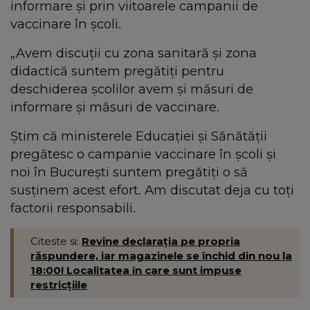
informare și prin viitoarele campanii de
vaccinare în școli.
„Avem discuții cu zona sanitară și zona
didactică suntem pregătiți pentru
deschiderea școlilor avem și măsuri de
informare și măsuri de vaccinare.
Ştim că ministerele Educației şi Sănătății
pregătesc o campanie vaccinare în şcoli și
noi în București suntem pregătiți o să
susținem acest efort. Am discutat deja cu toţi
factorii responsabili.
Citeste si:
Revine declarația pe propria
răspundere, iar magazinele se închid din nou la
18:00! Localitatea în care sunt impuse
restricțiile