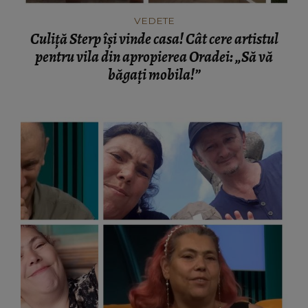
VEDETE
Culiță Sterp își vinde casa! Cât cere artistul
pentru vila din apropierea Oradei: „Să vă
băgați mobila!”