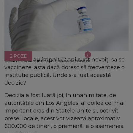
2 POZE
Elevii care au împnit 12 ani sunt nevoiți să se
Elevii din SUA sunt nevoiți să se vaccineze!
vaccineze, asta dacă doresc să frecventeze o
instituție publică. Unde s-a luat această
decizie?
Decizia a fost luată joi, în unanimitate, de
autoritățile din Los Angeles, al doilea cel mai
important oraș din Statele Unite și, potrivit
presei locale, acest vot vizează aproximativ
600.000 de tineri, o premieră la o asemenea