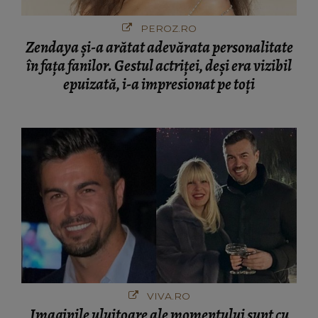
PEROZ.RO
Zendaya și-a arătat adevărata personalitate
în fața fanilor. Gestul actriței, deși era vizibil
epuizată, i-a impresionat pe toți
VIVA.RO
Imaginile uluitoare ale momentului sunt cu