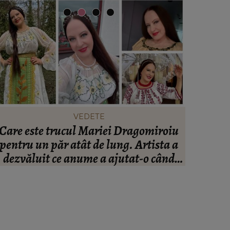
VEDETE
Care este trucul Mariei Dragomiroiu
Ce să po
pentru un păr atât de lung. Artista a
să te î
dezvăluit ce anume a ajutat-o când
avea probleme cu el: “Am învățat din
bătrâni.”