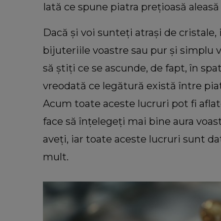
Iată ce spune piatra prețioasă aleasă 
Dacă și voi sunteți atrași de cristale,
bijuteriile voastre sau pur și simplu 
să știți ce se ascunde, de fapt, în spat
vreodată ce legătură există între piat
Acum toate aceste lucruri pot fi afla
INFORMATIILE ZILEI
face să înțelegeți mai bine aura voas
Sora lui Mario Berinde, dezvăl
cutremurătoare despre decesul fr
aveți, iar toate aceste lucruri sunt d
său. Ce spune tânăra despre mo
mult.
în care adolescentul și-a pierdut 
“Nu a fost față în față.”