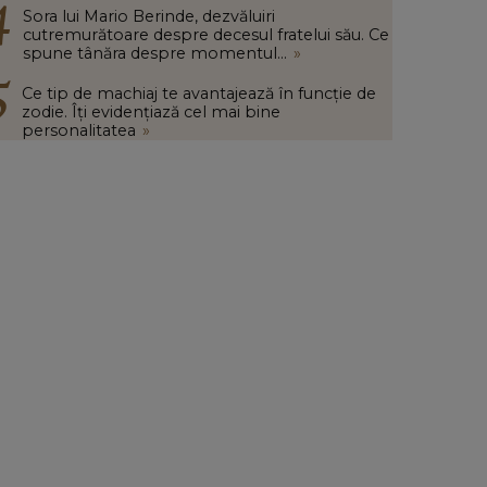
Sora lui Mario Berinde, dezvăluiri
cutremurătoare despre decesul fratelui său. Ce
spune tânăra despre momentul...
»
Ce tip de machiaj te avantajează în funcție de
zodie. Îți evidențiază cel mai bine
personalitatea
»