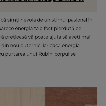
l că simți nevoia de un stimul pasional în
eoarece energia ta a fost pierdută pe
ră prețioasă vă poate ajuta să aveți mai
i din nou puternic, iar dacă energia
cu purtarea unui Rubin, corpul se