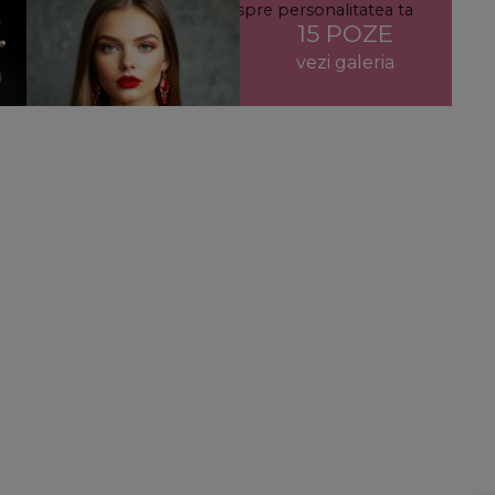
 descoperă ce reflectă aura ta despre personalitatea ta
15 POZE
vezi galeria