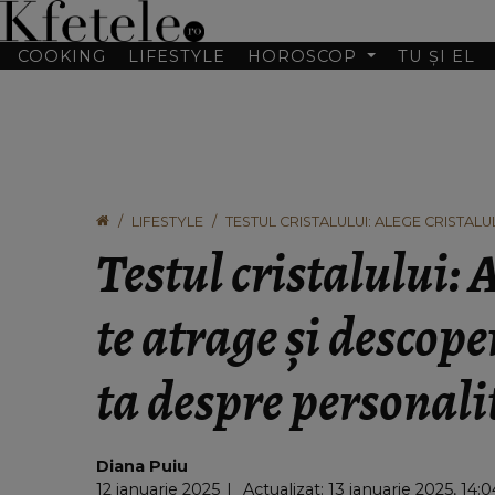
COOKING
LIFESTYLE
HOROSCOP
TU ȘI EL
LIFESTYLE
TESTUL CRISTALULUI: ALEGE CRISTAL
DESPRE PERSONALITATEA TA
Testul cristalului: 
te atrage și descope
ta despre personali
Diana Puiu
12 ianuarie 2025
Actualizat: 13 ianuarie 2025, 14:0