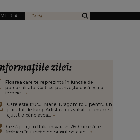
IMEDIA
nformațiile zilei:
Floarea care te reprezintă în funcție de
personalitate. Ce ți se potrivește dacă ești o
femeie...
»
Care este trucul Mariei Dragomiroiu pentru un
păr atât de lung. Artista a dezvăluit ce anume a
ajutat-o când avea...
»
Ce să porți în Italia în vara 2026. Cum să te
îmbraci în funcție de orașul pe care...
»