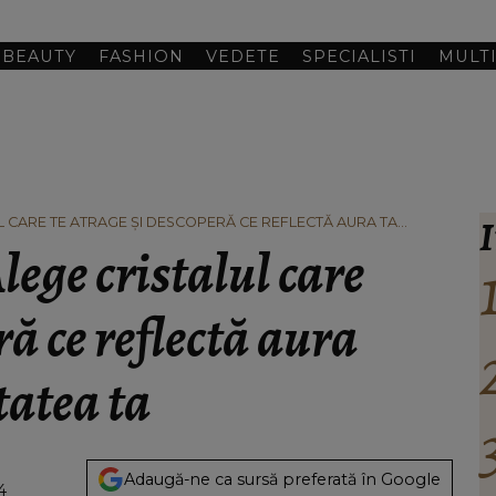
BEAUTY
FASHION
VEDETE
SPECIALISTI
MULT
I
UL CARE TE ATRAGE ȘI DESCOPERĂ CE REFLECTĂ AURA TA
Alege cristalul care
ră ce reflectă aura
tatea ta
Adaugă-ne ca sursă preferată în Google
4