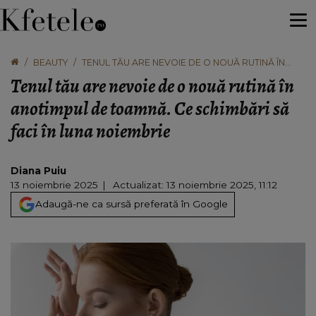
BEAUTY
TENUL TĂU ARE NEVOIE DE O NOUĂ RUTINĂ ÎN
ANOTIMPUL DE TOAMNĂ. CE SCHIMBĂRI SĂ FACI
Tenul tău are nevoie de o nouă rutină în
ÎN LUNA NOIEMBRIE
anotimpul de toamnă. Ce schimbări să
faci în luna noiembrie
Diana Puiu
13 noiembrie 2025
Actualizat: 13 noiembrie 2025, 11:12
Adaugă-ne ca sursă preferată în Google