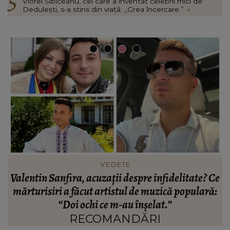
Viorel Sibiceanu, cel care a inventat celebrii mici de
Dedulești, s-a stins din viață: „Grea încercare.”
»
VEDETE
Valentin Sanfira, acuzații despre infidelitate? Ce
re
mărturisiri a făcut artistul de muzică populară:
m
n
“Doi ochi ce m-au înșelat.”
”
RECOMANDĂRI