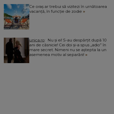
Ce oraș ar trebui să vizitezi în urnătoarea
vacanță, în funcție de zodie
unica.ro
Nu și ei! S-au despărțit după 10
ani de căsnicie! Cei doi și-a spus „adio” în
mare secret. Nimeni nu se aștepta la un
asemenea motiv al separării!