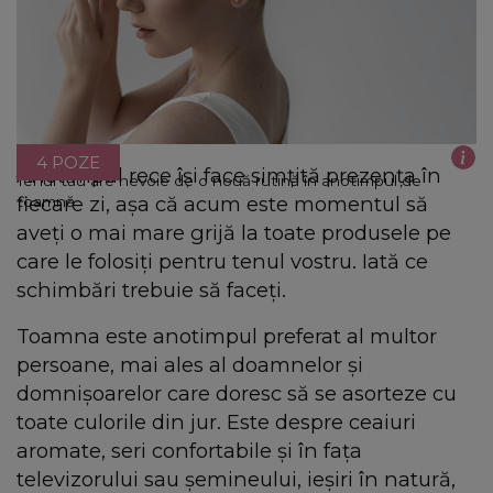
4 POZE
Anotimpul rece își face simțită prezența în
Tenul tău are nevoie de o nouă rutină în anotimpul de
fiecare zi, așa că acum este momentul să
toamnă
aveți o mai mare grijă la toate produsele pe
care le folosiți pentru tenul vostru. Iată ce
schimbări trebuie să faceți.
Toamna este anotimpul preferat al multor
persoane, mai ales al doamnelor și
domnișoarelor care doresc să se asorteze cu
toate culorile din jur. Este despre ceaiuri
aromate, seri confortabile și în fața
televizorului sau șemineului, ieșiri în natură,