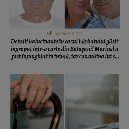
WOWBIZ.RO
Detalii halucinante în cazul bărbatului găsit
îngropat într-o curte din Botoșani! Marinel a
fost înjunghiat în inimă, iar concubina lui se
numără printre suspecți