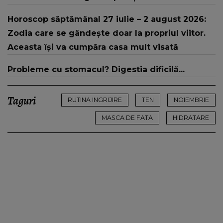
ce aspect fizic uluitor avea aceasta la 19 ani:
Horoscop săptămânal 27 iulie – 2 august 2026:
„Tinerețe rebelă”
Zodia care se gândește doar la propriul viitor.
Aceasta își va cumpăra casa mult visată
Probleme cu stomacul? Digestia dificilă...
Taguri
RUTINA INGRIJIRE
TEN
NOIEMBRIE
MASCA DE FATA
HIDRATARE