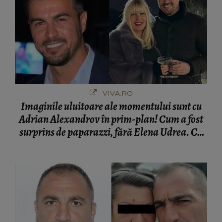
VIVA.RO
Imaginile uluitoare ale momentului sunt cu
Adrian Alexandrov în prim-plan! Cum a fost
surprins de paparazzi, fără Elena Udrea. Cu
cine s-a întâlnit partenerul fostei politiciene în
București! Gestul lui...