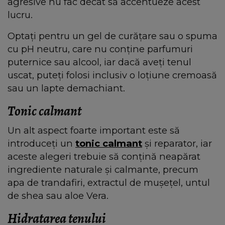
agresive nu fac decât să accentueze acest
lucru.
Optați pentru un gel de curățare sau o spuma
cu pH neutru, care nu conține parfumuri
puternice sau alcool, iar dacă aveți tenul
uscat, puteți folosi inclusiv o loțiune cremoasă
sau un lapte demachiant.
Tonic calmant
Un alt aspect foarte important este să
introduceți un
tonic calmant
și reparator, iar
aceste alegeri trebuie să conțină neapărat
ingrediente naturale și calmante, precum
apa de trandafiri, extractul de mușețel, untul
de shea sau aloe Vera.
Hidratarea tenului