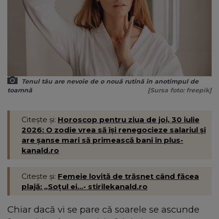
Tenul tău are nevoie de o nouă rutină în anotimpul de
toamnă
[Sursa foto: freepik]
Citește și:
Horoscop pentru ziua de joi, 30 iulie
2026: O zodie vrea să își renegocieze salariul și
are șanse mari să primească bani în plus-
kanald.ro
Citește și:
Femeie lovită de trăsnet când făcea
plajă: „Soțul ei...- stirilekanald.ro
Chiar dacă vi se pare că soarele se ascunde