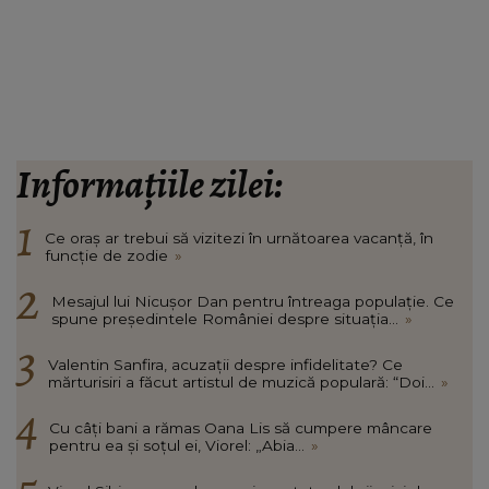
Informațiile zilei:
Ce oraș ar trebui să vizitezi în urnătoarea vacanță, în
funcție de zodie
»
Mesajul lui Nicușor Dan pentru întreaga populație. Ce
spune președintele României despre situația...
»
Valentin Sanfira, acuzații despre infidelitate? Ce
mărturisiri a făcut artistul de muzică populară: “Doi...
»
Cu câți bani a rămas Oana Lis să cumpere mâncare
pentru ea și soțul ei, Viorel: „Abia...
»