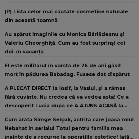
(P) Lista celor mai căutate cosmetice naturale
din această toamnă
Au apărut imaginile cu Monica Bârlădeanu și
Valeriu Gheorghiță. Cum au fost surprinși cei
doi, în vacanță
El este militarul în vârstă de 26 de ani găsit
mort în pădurea Babadag. Fusese dat dispărut
A PLECAT DIRECT la Iosif, la Vaslui, și a rămas
fără cuvinte. Nu credea că va vedea asta! Ce a
descoperit Lucia după ce A AJUNS ACASĂ la
fostul concurent din Casa Iubirii: "Vreau să știți
Cum arăta Simge Selçuk, actrița care joacă rolul
că..."
Nebahat în serialul Totul pentru familia mea
înainte de a recurge la operațiile estetice! Iată