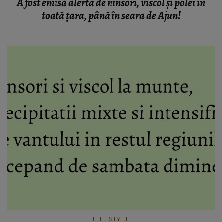
A fost emisă alertă de ninsori, viscol şi polei în
toată ţara, până în seara de Ajun!
LIFESTYLE