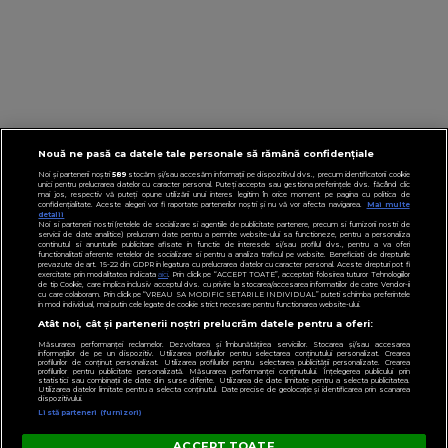
Nouă ne pasă ca datele tale personale să rămână confidențiale
Noi și partenerii noștri
589
stocăm și/sau accesăm informații pe dispozitivul dvs., precum identificatorii cookie
unici pentru prelucrarea datelor cu caracter personal. Puteți accepta sau gestiona preferințele dvs. făcând clic
mai jos, respectiv vă puteți opune utilizării unui interes legitim în orice moment pe pagina cu politica de
confidențialitate. Aceste alegeri vor fi raportate partenerilor noștri și nu vă vor afecta navigarea.
Mai multe
detalii
Noi si partenerii nostri (retelele de socializare si agentiile de publicitate partenere, precum si furnizorii nostri de
servicii de date analitice) prelucram date pentru a permite website-ului sa functioneze, pentru a personaliza
continutul si anunturile publicitare afisate in functie de interesele si/sau profilul dvs., pentru a va oferi
functionalitati aferente retelelor de socializare si pentru a analiza traficul pe website. Beneficiati de drepturile
prevazute de art. 15-22 din GDPR in legatura cu prelucrarea datelor cu caracter personal. Aceste drepturi pot fi
exercitate prin modalitatea indicata
aici
. Prin click pe “ACCEPT TOATE”, acceptati folosirea tuturor Tehnologiilor
de tip Cookie, care implica inclusiv acceptul dvs. cu privire la stocarea/accesarea informatiilor de catre Vendor-ii
cu care colaboram. Prin click pe “VREAU SA MODIFIC SETARILE INDIVIDUAL” puteti schimba preferintele
in mod individual, mai putin cele legate de cookie strict necesare pentru functionarea website-ului.
Atât noi, cât și partenerii noștri prelucrăm datele pentru a oferi:
Măsurarea performanței reclamelor. Dezvoltarea și îmbunătățirea serviciilor. Stocarea și/sau accesarea
informațiilor de pe un dispozitiv. Utilizarea profilurilor pentru selectarea conținutului personalizat. Crearea
profilurilor de conținut personalizat. Utilizarea profilurilor pentru selectarea publicității personalizate. Crearea
profilurilor pentru publicitate personalizată. Măsurarea performanței conținutului. Înțelegerea publicului prin
statistici sau combinații de date din surse diferite. Utilizarea de date limitate pentru a selecta publicitatea.
Utilizarea datelor limitate pentru a selecta conținutul. Date precise de geolocație și identificarea prin scanarea
dispozitivului.
Listă parteneri (furnizori)
ACCEPT TOATE