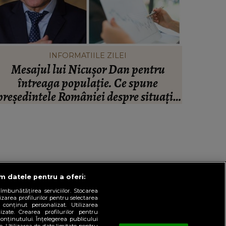
INFORMATIILE ZILEI
Mesajul lui Nicușor Dan pentru
Valent
întreaga populație. Ce spune
infidel
președintele României despre situația
artistul
inanciară și puterea de cumpărare din
ară: “Există incertitudine cu privire la
viitor.”
ăm datele pentru a oferi:
mbunătățirea serviciilor. Stocarea
lizarea profilurilor pentru selectarea
 conținut personalizat. Utilizarea
lizate. Crearea profilurilor pentru
onținutului. Înțelegerea publicului
TERMENI ȘI CONDIȚII