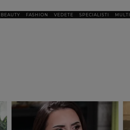
BEAUTY
FASHION
VEDETE
SPECIALISTI
MULT