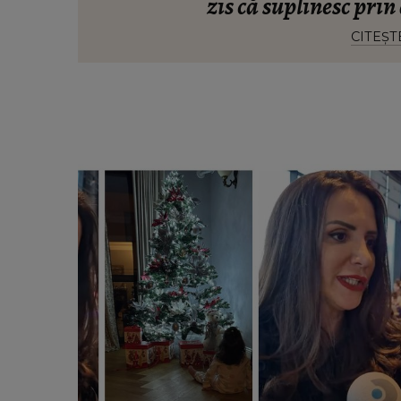
zis că suplinesc prin 
CITEȘT