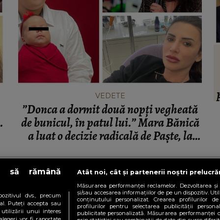
HOROSCOP
s să
Ce oraș ar trebui să vizitezi în
ul ei,
urnătoarea vacanță, în funcție de zodie
ia.”
VEDETE
f
”Donca a dormit două nopți vegheată
ț
.
de bunicul, în patul lui.” Mara Bănică
a luat o decizie radicală de Paște, la
puțin timp după ce tatăl ei a trecut la
cele veșnice
e să rămână
Atât noi, cât și partenerii noștri prelucr
Măsurarea performanței reclamelor. Dezvoltarea și î
și/sau accesarea informațiilor de pe un dispozitiv. Uti
ozitivul dvs., precum
conținutului personalizat. Crearea profilurilor de
al. Puteți accepta sau
profilurilor pentru selectarea publicității persona
utilizării unui interes
publicitate personalizată. Măsurarea performanței c
COOKING
FASHION
legeri vor fi raportate