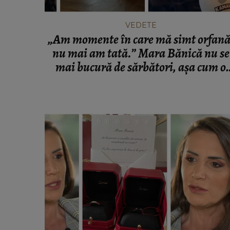
VEDETE
„Am momente în care mă simt orfană
nu mai am tată.” Mara Bănică nu se
mai bucură de sărbători, așa cum o
făcea în anii trecuți. Vedeta a făcut
mărturisiri emoționante