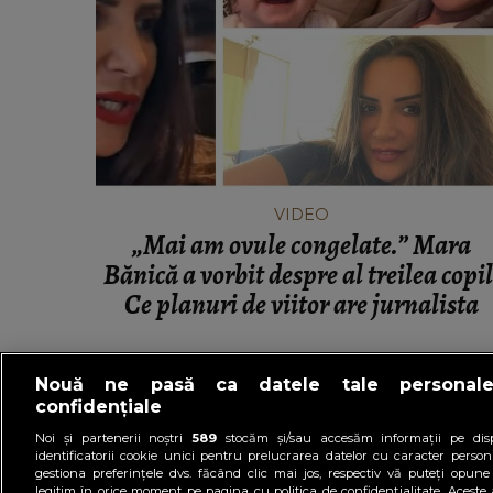
VEDETE
Cu câți bani a rămas Oana Li
cumpere mâncare pentru ea și soț
Viorel: „Abia mâine luăm pens
VIDEO
„Mai am ovule congelate.” Mara
Bănică a vorbit despre al treilea copil
Ce planuri de viitor are jurnalista
Nouă ne pasă ca datele tale personal
confidențiale
Noi și partenerii noștri
589
stocăm și/sau accesăm informații pe disp
identificatorii cookie unici pentru prelucrarea datelor cu caracter person
gestiona preferințele dvs. făcând clic mai jos, respectiv vă puteți opune 
legitim în orice moment pe pagina cu politica de confidențialitate. Aceste a