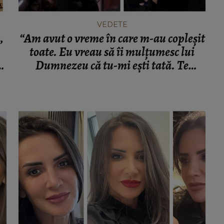
VEDETE
,
“Am avut o vreme în care m-au copleșit
toate. Eu vreau să îi mulțumesc lui
Dumnezeu că tu-mi ești tată. Te
iubesc. Dumnezeu să te Ierte!” Mara
Bănică, mesaj emoționant către tatăl
ei, trecut în neființă