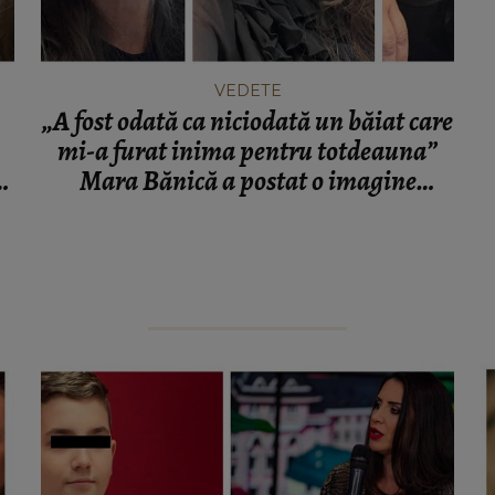
VEDETE
„A fost odată ca niciodată un băiat care
mi-a furat inima pentru totdeauna”
u
Mara Bănică a postat o imagine
e
emoționantă pe internet! Cine este
tânărul alături de care s-a fotografiat?