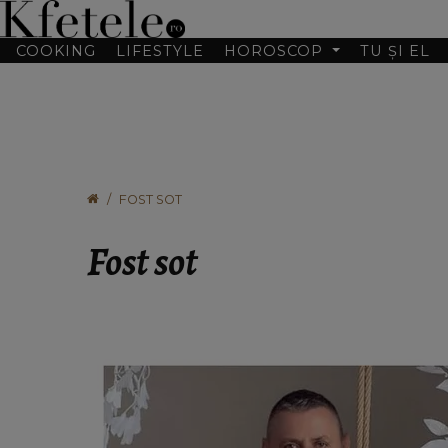
COOKING
LIFESTYLE
HOROSCOP
TU ȘI EL
FOST SOT
Fost sot