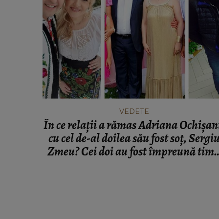
VEDETE
În ce relații a rămas Adriana Ochișa
cu cel de-al doilea său fost soț, Sergi
Zmeu? Cei doi au fost împreună tim
de 3 ani de zile!