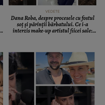
VEDETE
Dana Roba, despre procesele cu fostul
soț și părinții bărbatului. Ce i-a
interzis make-up artistul fiicei sale:
e
“Eu nu permit.”