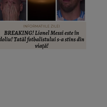
INFORMATIILE ZILEI
BREAKING! Lionel Messi este în
Când vor 
doliu! Tatăl fotbalistului s-a stins din
din Rah
viață!
explo
anunțu