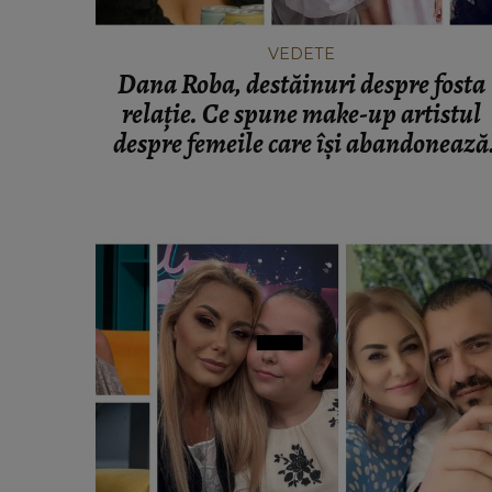
VEDETE
Dana Roba, destăinuri despre fosta
relație. Ce spune make-up artistul
despre femeile care își abandonează
copiii pentru bărbați: „Jur cu mâna p
Biblie la orice oră.”