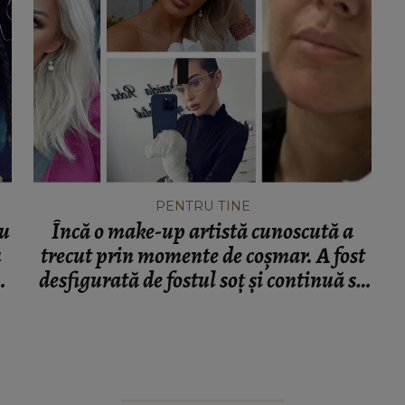
PENTRU TINE
nu
Încă o make-up artistă cunoscută a
u
trecut prin momente de coșmar. A fost
p
desfigurată de fostul soț și continuă să
o amenințe: „Urla și spunea că mă face
țăndări ca pe Dana Roba.”