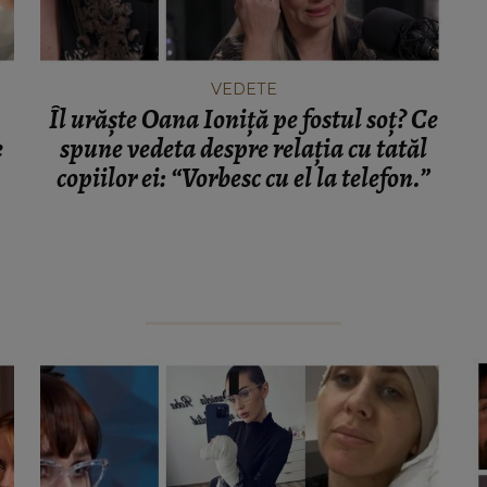
VEDETE
Îl urăște Oana Ioniță pe fostul soț? Ce
e
spune vedeta despre relația cu tatăl
copiilor ei: “Vorbesc cu el la telefon.”
e