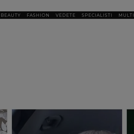
BEAUTY
FASHION
VEDETE
SPECIALISTI
MULT