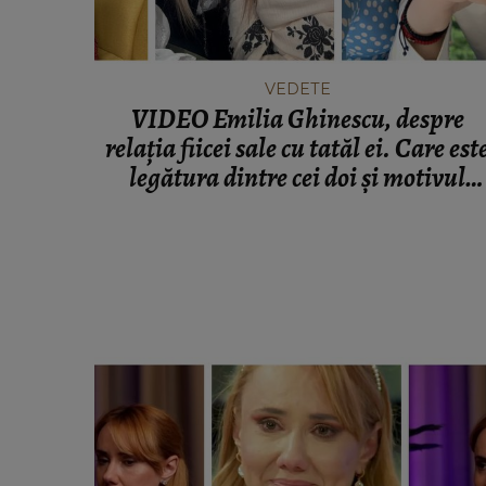
VEDETE
VIDEO Emilia Ghinescu, despre
relația fiicei sale cu tatăl ei. Care est
legătura dintre cei doi și motivul
pentru care artista nu a cerut pensie
alimentară: “Își cunoaște foarte bin
rădăcina.”