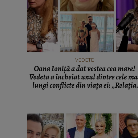
INFORMATIILE ZILEI
Acuzații grave după găsirea feti
11 ani dispărute în Bacău! Fam
copilei cere imaginile de pe came
VEDETE
supraveghere: „Nu s-a mai dus
Oana Ioniță a dat vestea cea mare!
mea...”
Vedeta a încheiat unul dintre cele ma
lungi conflicte din viața ei: „Relația
dintre mamă și copilul ei ar trebui s
fie o relație normală.”