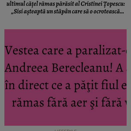
ultimul căţel rămas părăsit al Cristinei Ţopescu:
„Sisi aşteaptă un stăpân care să o ocrotească
exact aşa cum a făcut-o Cristina”
LIFESTYLE