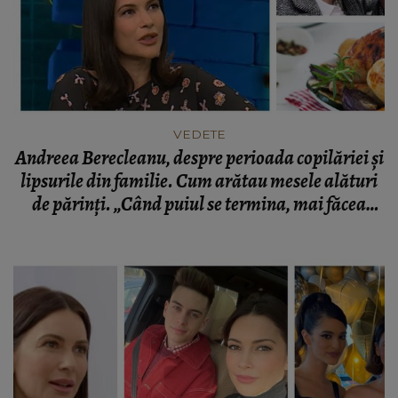
VEDETE
Andreea Berecleanu, despre perioada copilăriei și
lipsurile din familie. Cum arătau mesele alături
de părinți. „Când puiul se termina, mai făcea
niște macaroane cu brânză.”