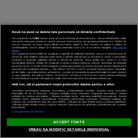
Nouă ne pasă ca datele tale personale să rămână confidențiale
Noi și partenerii noștri
589
stocăm și/sau accesăm informații pe dispozitivul dvs., precum identificatorii cookie
unici pentru prelucrarea datelor cu caracter personal. Puteți accepta sau gestiona preferințele dvs. făcând clic
mai jos, respectiv vă puteți opune utilizării unui interes legitim în orice moment pe pagina cu politica de
confidențialitate. Aceste alegeri vor fi raportate partenerilor noștri și nu vă vor afecta navigarea.
Mai multe
detalii
Noi si partenerii nostri (retelele de socializare si agentiile de publicitate partenere, precum si furnizorii nostri de
servicii de date analitice) prelucram date pentru a permite website-ului sa functioneze, pentru a personaliza
continutul si anunturile publicitare afisate in functie de interesele si/sau profilul dvs., pentru a va oferi
functionalitati aferente retelelor de socializare si pentru a analiza traficul pe website. Beneficiati de drepturile
prevazute de art. 15-22 din GDPR in legatura cu prelucrarea datelor cu caracter personal. Aceste drepturi pot fi
exercitate prin modalitatea indicata
aici
. Prin click pe “ACCEPT TOATE”, acceptati folosirea tuturor Tehnologiilor
de tip Cookie, care implica inclusiv acceptul dvs. cu privire la stocarea/accesarea informatiilor de catre Vendor-ii
cu care colaboram. Prin click pe “VREAU SA MODIFIC SETARILE INDIVIDUAL” puteti schimba preferintele
in mod individual, mai putin cele legate de cookie strict necesare pentru functionarea website-ului.
Atât noi, cât și partenerii noștri prelucrăm datele pentru a oferi:
Măsurarea performanței reclamelor. Dezvoltarea și îmbunătățirea serviciilor. Stocarea și/sau accesarea
informațiilor de pe un dispozitiv. Utilizarea profilurilor pentru selectarea conținutului personalizat. Crearea
profilurilor de conținut personalizat. Utilizarea profilurilor pentru selectarea publicității personalizate. Crearea
profilurilor pentru publicitate personalizată. Măsurarea performanței conținutului. Înțelegerea publicului prin
statistici sau combinații de date din surse diferite. Utilizarea de date limitate pentru a selecta publicitatea.
Utilizarea datelor limitate pentru a selecta conținutul. Date precise de geolocație și identificarea prin scanarea
dispozitivului.
Listă parteneri (furnizori)
ACCEPT TOATE
VREAU SA MODIFIC SETARILE INDIVIDUAL