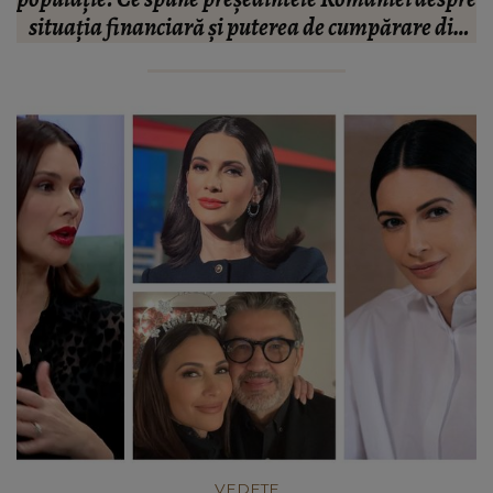
n
“Doi ochi ce m-au înșelat.”
”
VEDETE