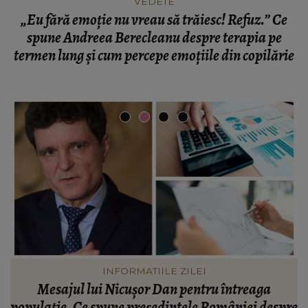
VEDETE
„Eu fără emoție nu vreau să trăiesc! Refuz.” Ce
spune Andreea Berecleanu despre terapia pe
termen lung și cum percepe emoțiile din copilărie
VEDETE
Valentin Sanfira, acuzații despre infidelitate? Ce
re
mărturisiri a făcut artistul de muzică populară:
m