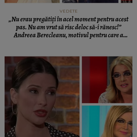
VEDETE
„Nu erau pregătiți în acel moment pentru acest
pas. Nu am vrut să risc deloc să-i rănesc!”
Andreea Berecleanu, motivul pentru care a
așteptat 3 ani să se căsătorească cu soțul său,
Constantin Stan