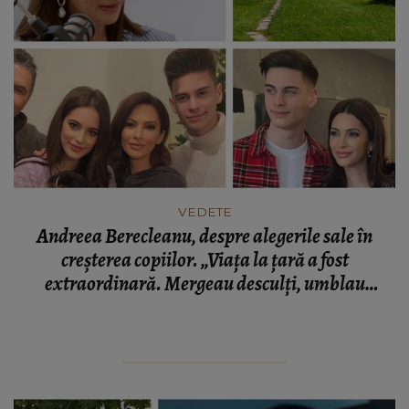
VEDETE
Andreea Berecleanu, despre alegerile sale în
creșterea copiilor. „Viața la țară a fost
extraordinară. Mergeau desculți, umblau
desculți prin casă, îi băgam în baie seara și
adormeau într-o secundă.”