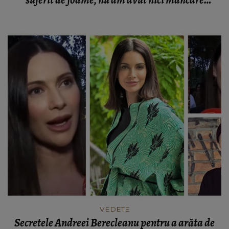
suferit de foame, nu am avut nici mâncare
excesivă! Am stat la cozi.”
VEDETE
Secretele Andreei Berecleanu pentru a arăta de