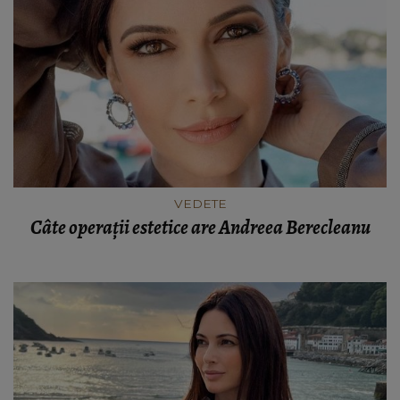
VEDETE
Câte operații estetice are Andreea Berecleanu