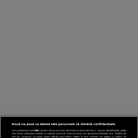
Nouă ne pasă ca datele tale personale să rămână confidențiale
Noi și partenerii noștri
589
stocăm și/sau accesăm informații pe dispozitivul dvs., precum identificatorii cookie
unici pentru prelucrarea datelor cu caracter personal. Puteți accepta sau gestiona preferințele dvs. făcând clic
mai jos, respectiv vă puteți opune utilizării unui interes legitim în orice moment pe pagina cu politica de