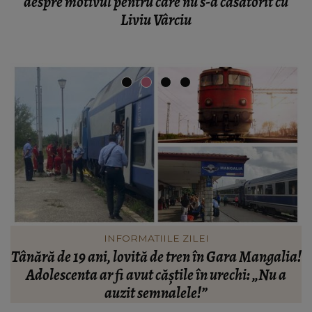
despre motivul pentru care nu s-a căsătorit cu
Liviu Vârciu
INFORMATIILE ZILEI
a!
Un bărbat de 80 de ani, rătăcit pe traseul spre
Vârful Moldoveanu, a fost găsit după opt ore de
căutări. Salvatorii au intervenit toată noaptea:
„A ajuns pe...”