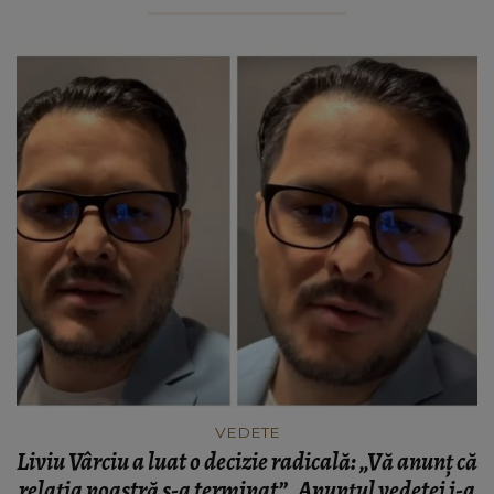
VEDETE
Liviu Vârciu a luat o decizie radicală: „Vă anunț că
relația noastră s-a terminat”. Anunțul vedetei i-a