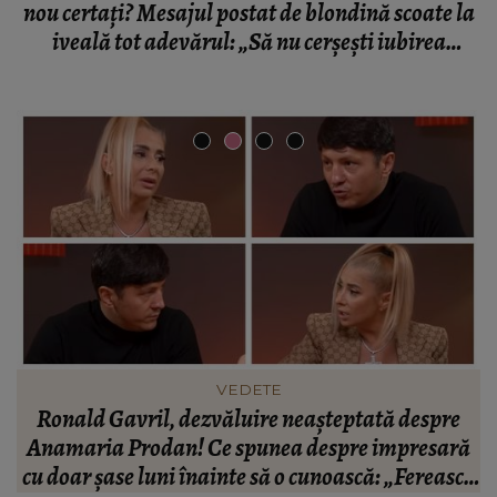
nou certați? Mesajul postat de blondină scoate la
iveală tot adevărul: „Să nu cerșești iubirea
nimănui”
INFORMATIILE ZILEI
BREAKING! Lionel Messi este în doliu! Tatăl
ă
fotbalistului s-a stins din viață!
R
că
C