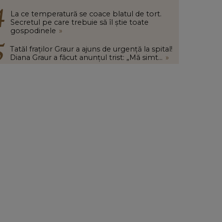
La ce temperatură se coace blatul de tort.
Secretul pe care trebuie să îl știe toate
gospodinele
»
Tatăl fraților Graur a ajuns de urgență la spital!
Diana Graur a făcut anunțul trist: „Mă simt...
»