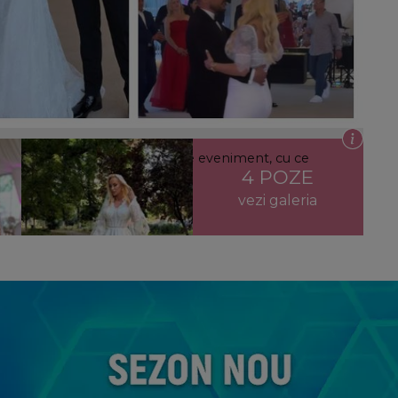
i ei. Ce vedete au fost la marele eveniment, cu ce
4 POZE
 rochiile de mireasă
vezi galeria