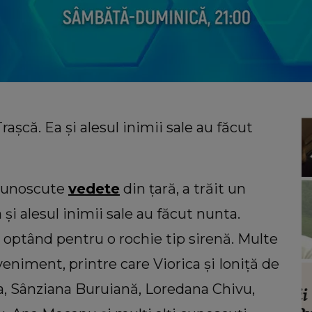
că. Ea și alesul inimii sale au făcut
 cunoscute
vedete
din țară, a trăit un
i alesul inimii sale au făcut nunta.
e, optând pentru o rochie tip sirenă. Multe
eniment, printre care Viorica și Ioniță de
VEDETE
a, Sânziana Buruiană, Loredana Chivu,
ul de
Dan Alexa a făcut declarații