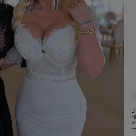
D
r
P
m