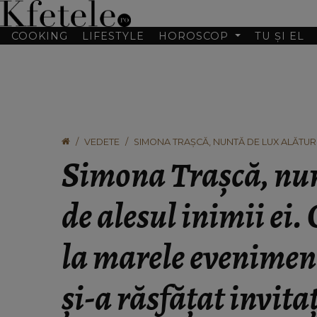
COOKING
LIFESTYLE
HOROSCOP
TU ȘI EL
VEDETE
SIMONA TRAȘCĂ, NUNTĂ DE LUX ALĂTURI 
EVENIMENT, CU CE PREPARATE ȘI-A RĂSFĂ
Simona Trașcă, nun
de alesul inimii ei. 
la marele eveniment
și-a răsfățat invitaț