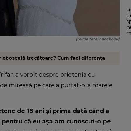
u
du
s
n
mo
[Sursa foto: Facebook]
 oboseală trecătoare? Cum faci diferența
Trifan a vorbit despre prietenia cu
a de mireasă pe care a purtat-o la marele
tene de 18 ani și prima dată când a
 pentru că eu așa am cunoscut-o pe