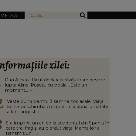
IMEDIA
nformațiile zilei:
Dan Alexa a făcut declarații răvășitoare despre
lupta Alinei Pușcău cu boala: „Este un
moment...
»
Veste bună pentru 3 semne zodiacale. Viața
lor se va schimba complet în a doua jumătate
a lunii august
»
S-a împlinit un an de la accidentul din Spania în
care trei frați și-au pierdut viața! Mama lor a
transmis un...
»