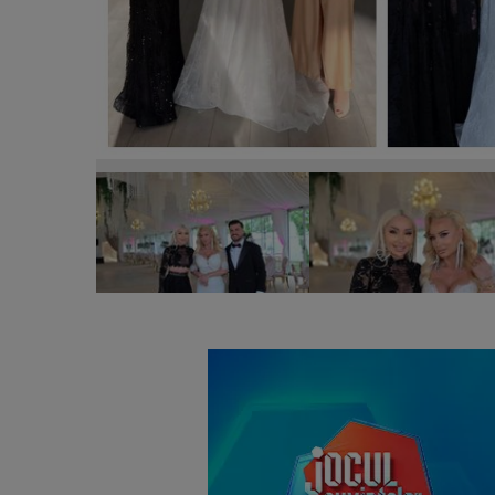
Simona Trașcă, nuntă de lux alături de alesul inimi
preparate și-a răsfățat invitații și cine a ajutat-o cu