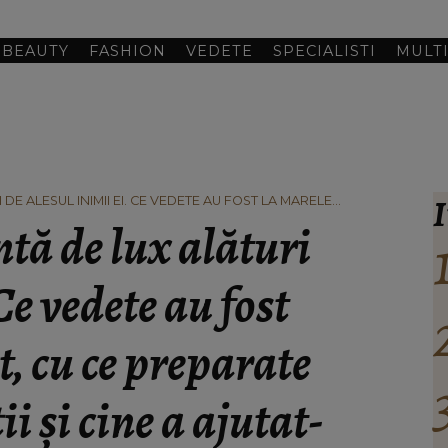
BEAUTY
FASHION
VEDETE
SPECIALISTI
MULT
I
DE ALESUL INIMII EI. CE VEDETE AU FOST LA MARELE
ȚAT INVITAȚII ȘI CINE A AJUTAT-O CU ROCHIILE DE MIREASĂ
tă de lux alături
Ce vedete au fost
, cu ce preparate
ii și cine a ajutat-