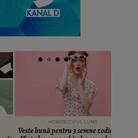
HOROSCOPUL LUNII
Veste bună pentru 3 semne zodiacale.
S-a împl