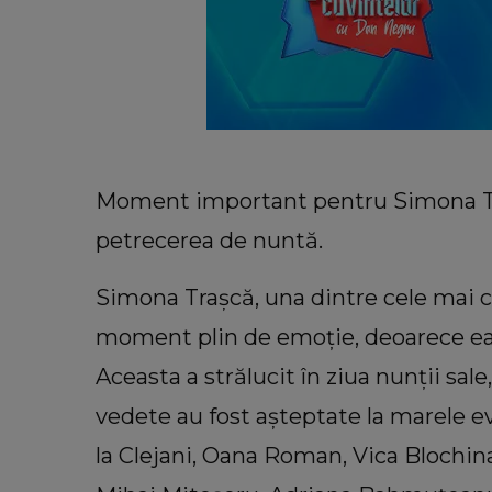
Moment important pentru Simona Traș
petrecerea de nuntă.
Simona Trașcă, una dintre cele mai
moment plin de emoție, deoarece ea ș
Aceasta a strălucit în ziua nunții sal
vedete au fost așteptate la marele ev
COOKING
la Clejani, Oana Roman, Vica Blochin
La ce temperatură se coace blat