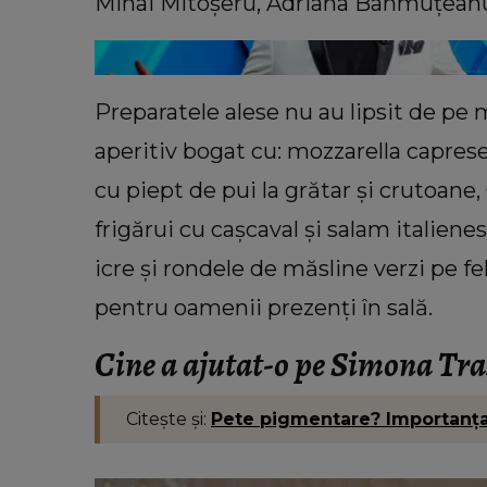
tort. Secretul pe care trebuie să î
Mihai Mitoșeru, Adriana Bahmuțeanu,
toate gospodinele
Preparatele alese nu au lipsit de pe 
aperitiv bogat cu: mozzarella caprese
cu piept de pui la grătar și crutoane,
frigărui cu cașcaval și salam italiene
icre și rondele de măsline verzi pe fe
pentru oamenii prezenți în sală.
Cine a ajutat-o pe Simona Traș
Citește și:
Pete pigmentare? Importanţa 