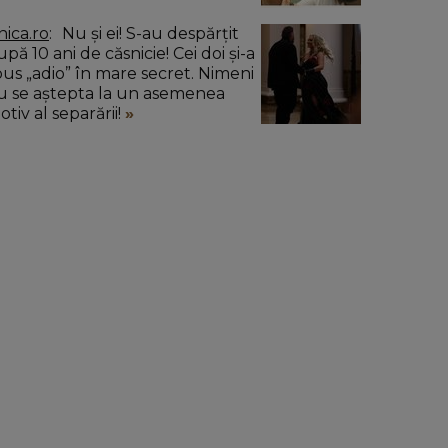
nica.ro
Nu și ei! S-au despărțit
pă 10 ani de căsnicie! Cei doi și-a
pus „adio” în mare secret. Nimeni
u se aștepta la un asemenea
tiv al separării!