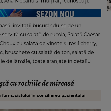
l știe
răvășitoare despre lupta Alinei Pușcău
 Ana Mocanu și mulți alți cunoscuți.
cu boala: „Este un moment greu pentru
ea!”
masă, invitații bucurându-se de un
 servită cu salată de rucola, Salată Caesar
 Choux cu salată de vinete și roșii cherry,
sc, bruschete cu salată de ton, salată de
lie de lămâie, toate aranjate în detaliu
că cu rochiile de mireasă
farmacistului în consilierea pacientului