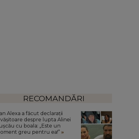
RECOMANDĂRI
an Alexa a făcut declarații
ăvășitoare despre lupta Alinei
ușcău cu boala: „Este un
oment greu pentru ea!”