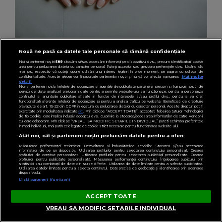
LIFESTYLE
Nouă ne pasă ca datele tale personale să rămână confidențiale
(P) Cum alegi inelul de logodnă potrivit când
Noi și partenerii noștri
589
stocăm și/sau accesăm informații pe dispozitivul dvs., precum identificatorii cookie
unici pentru prelucrarea datelor cu caracter personal. Puteți accepta sau gestiona preferințele dvs. făcând clic
vrei eleganță fără efort
mai jos, respectiv vă puteți opune utilizării unui interes legitim în orice moment pe pagina cu politica de
confidențialitate. Aceste alegeri vor fi raportate partenerilor noștri și nu vă vor afecta navigarea.
Mai multe
detalii
Noi si partenerii nostri (retelele de socializare si agentiile de publicitate partenere, precum si furnizorii nostri de
servicii de date analitice) prelucram date pentru a permite website-ului sa functioneze, pentru a personaliza
continutul si anunturile publicitare afisate in functie de interesele si/sau profilul dvs., pentru a va oferi
functionalitati aferente retelelor de socializare si pentru a analiza traficul pe website. Beneficiati de drepturile
prevazute de art. 15-22 din GDPR in legatura cu prelucrarea datelor cu caracter personal. Aceste drepturi pot fi
exercitate prin modalitatea indicata
aici
. Prin click pe “ACCEPT TOATE”, acceptati folosirea tuturor Tehnologiilor
de tip Cookie, care implica inclusiv acceptul dvs. cu privire la stocarea/accesarea informatiilor de catre Vendor-ii
cu care colaboram. Prin click pe “VREAU SA MODIFIC SETARILE INDIVIDUAL” puteti schimba preferintele
in mod individual, mai putin cele legate de cookie strict necesare pentru functionarea website-ului.
Atât noi, cât și partenerii noștri prelucrăm datele pentru a oferi:
Măsurarea performanței reclamelor. Dezvoltarea și îmbunătățirea serviciilor. Stocarea și/sau accesarea
informațiilor de pe un dispozitiv. Utilizarea profilurilor pentru selectarea conținutului personalizat. Crearea
profilurilor de conținut personalizat. Utilizarea profilurilor pentru selectarea publicității personalizate. Crearea
profilurilor pentru publicitate personalizată. Măsurarea performanței conținutului. Înțelegerea publicului prin
statistici sau combinații de date din surse diferite. Utilizarea de date limitate pentru a selecta publicitatea.
Utilizarea datelor limitate pentru a selecta conținutul. Date precise de geolocație și identificarea prin scanarea
dispozitivului.
Listă parteneri (furnizori)
ACCEPT TOATE
VREAU SA MODIFIC SETARILE INDIVIDUAL