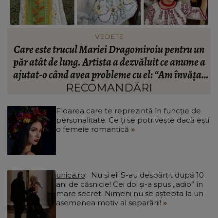
FASHION
n
Ce să porți în Italia în vara 2026. Cum să te
a
îmbraci în funcție de orașul pe care îl vizitezi
t
a
RECOMANDĂRI
Floarea care te reprezintă în funcție de
personalitate. Ce ți se potrivește dacă ești
o femeie romantică
unica.ro
Nu și ei! S-au despărțit după 10
ani de căsnicie! Cei doi și-a spus „adio” în
mare secret. Nimeni nu se aștepta la un
asemenea motiv al separării!