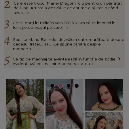
Care este trucul Mariei Dragomiroiu pentru un păr atât
de lung. Artista a dezvăluit ce anume a ajutat-o când
avea...
»
Ce să porți în Italia în vara 2026. Cum să te îmbraci în
funcție de orașul pe care...
»
Sora lui Mario Berinde, dezvăluiri cutremurătoare despre
decesul fratelui său. Ce spune tânăra despre
momentul...
»
Ce tip de machiaj te avantajează în funcție de zodie. Îți
evidențiază cel mai bine personalitatea
»