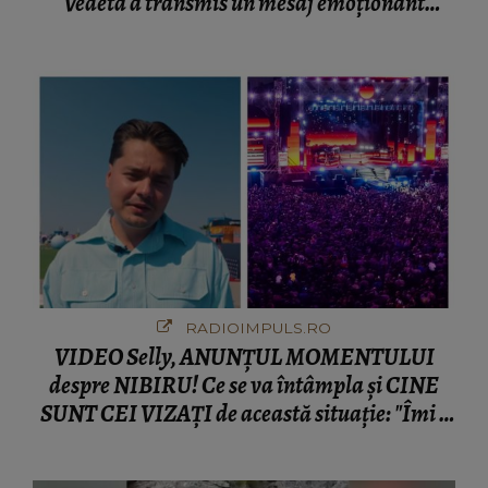
Vedeta a transmis un mesaj emoționant
fanilor
RADIOIMPULS.RO
VIDEO Selly, ANUNȚUL MOMENTULUI
despre NIBIRU! Ce se va întâmpla și CINE
SUNT CEI VIZAȚI de această situație: "Îmi e
ciudă că..."