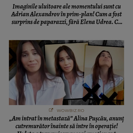
Imaginile uluitoare ale momentului sunt cu
Adrian Alexandrov în prim-plan! Cum a fost
surprins de paparazzi, fără Elena Udrea. Cu
cine s-a întâlnit partenerul fostei politiciene în
București! Gestul lui...
WOWBIZ.RO
„Am intrat în metastază” Alina Pușcău, anunț
cutremurător înainte să intre în operație!