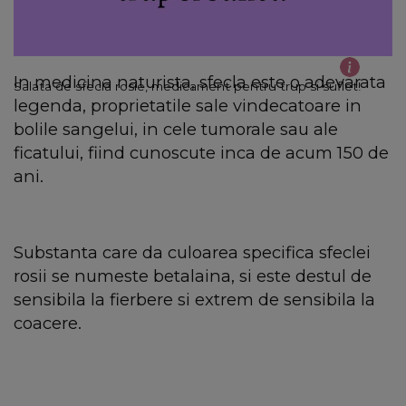
In medicina naturista, sfecla este o adevarata
Salata de sfecla rosie, medicament pentru trup si suflet!
legenda, proprietatile sale vindecatoare in
bolile sangelui, in cele tumorale sau ale
ficatului, fiind cunoscute inca de acum 150 de
ani.
Substanta care da culoarea specifica sfeclei
rosii se numeste betalaina, si este destul de
sensibila la fierbere si extrem de sensibila la
coacere.