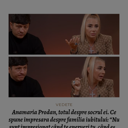
VEDETE
Anamaria Prodan, totul despre socrul ei. Ce
spune impresara despre familia iubitului: “Nu
sunt impresionat când te enervezi tu, când ești