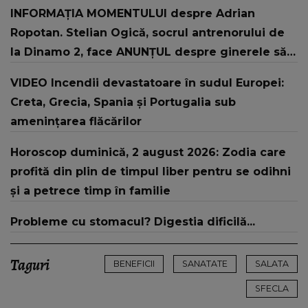
INFORMAȚIA MOMENTULUI despre Adrian
Ropotan. Stelian Ogică, socrul antrenorului de
la Dinamo 2, face ANUNȚUL despre ginerele său:
"L-au resuscitat și..."
VIDEO Incendii devastatoare în sudul Europei:
Creta, Grecia, Spania și Portugalia sub
amenințarea flăcărilor
Horoscop duminică, 2 august 2026: Zodia care
profită din plin de timpul liber pentru se odihni
și a petrece timp în familie
Probleme cu stomacul? Digestia dificilă...
Taguri
BENEFICII
SANATATE
SALATA
SFECLA