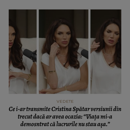
VEDETE
Ce i-ar transmite Cristina Spătar versiunii din
trecut dacă ar avea ocazia: “Viața mi-a
demosntrat că lucrurile nu stau așa.”