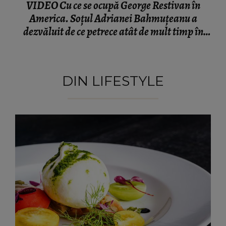
VIDEO Cu ce se ocupă George Restivan în
America. Soțul Adrianei Bahmuțeanu a
dezvăluit de ce petrece atât de mult timp în
România: „Trebuie să ne împărțim pe două
continente.”
DIN LIFESTYLE