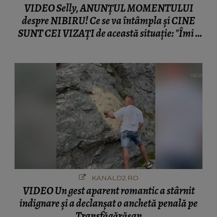
VIDEO Selly, ANUNȚUL MOMENTULUI
despre NIBIRU! Ce se va întâmpla și CINE
SUNT CEI VIZAȚI de această situație: "Îmi e
ciudă că..."
KANALD2.RO
VIDEO Un gest aparent romantic a stârnit
indignare și a declanșat o anchetă penală pe
Transfăgărășan