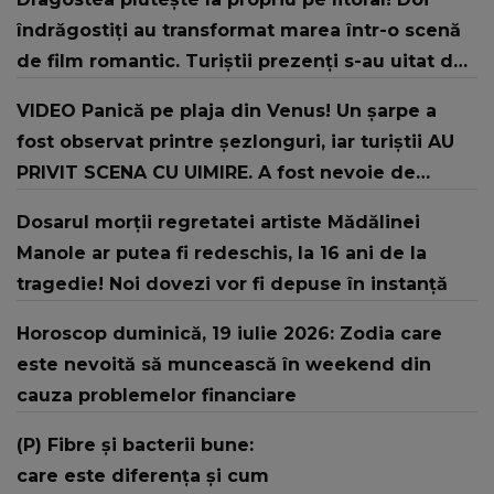
îndrăgostiți au transformat marea într-o scenă
de film romantic. Turiștii prezenți s-au uitat de
două ori
VIDEO Panică pe plaja din Venus! Un şarpe a
fost observat printre şezlonguri, iar turiştii AU
PRIVIT SCENA CU UIMIRE. A fost nevoie de
intervenția jandarmilor: "În urma unui..."
Dosarul morții regretatei artiste Mădălinei
Manole ar putea fi redeschis, la 16 ani de la
tragedie! Noi dovezi vor fi depuse în instanță
Horoscop duminică, 19 iulie 2026: Zodia care
este nevoită să muncească în weekend din
cauza problemelor financiare
(P) Fibre și bacterii bune:
care este diferența și cum