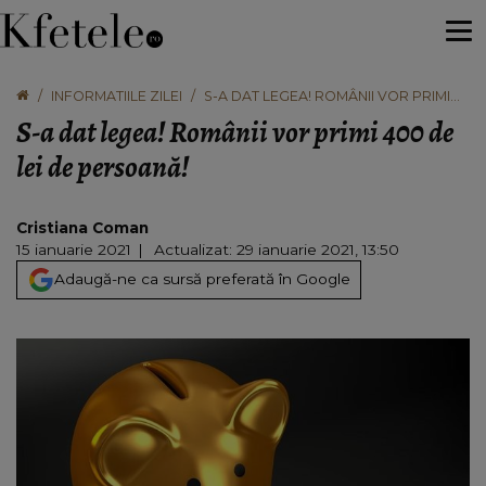
INFORMATIILE ZILEI
S-A DAT LEGEA! ROMÂNII VOR PRIMI
400 DE LEI DE PERSOANĂ!
S-a dat legea! Românii vor primi 400 de
lei de persoană!
Cristiana Coman
15 ianuarie 2021
Actualizat: 29 ianuarie 2021, 13:50
Adaugă-ne ca sursă preferată în Google