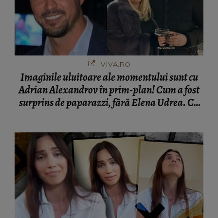
VIVA.RO
Imaginile uluitoare ale momentului sunt cu
Adrian Alexandrov în prim-plan! Cum a fost
surprins de paparazzi, fără Elena Udrea. Cu
cine s-a întâlnit partenerul fostei politiciene în
București! Gestul lui...