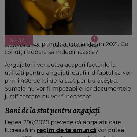
3 POZE
Angajații vor primi bani de la stat în 2021. Ce
acești români vor primi bani de la stat în 2021
condiții trebuie să îndeplinească?
Angajatorii vor putea acoperi facturile la
utilități pentru angajați, dat fiind faptul că vor
primi 400 de lei de la stat pentru aceștia.
Sumele nu vor fi impozabile, iar documentele
justificatoare nu vor fi necesare.
Bani de la stat pentru angajați
Legea 296/2020 prevede că angajații care
lucrează în
regim de telemuncă
vor putea