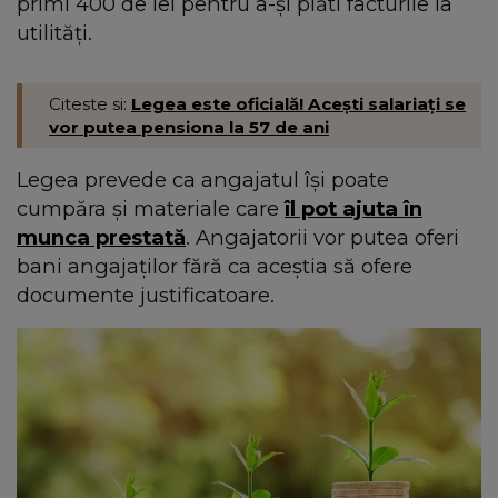
primi 400 de lei pentru a-și plăti facturile la
utilități.
Citeste si:
Legea este oficială! Acești salariați se
vor putea pensiona la 57 de ani
Legea prevede ca angajatul își poate
cumpăra și materiale care
îl pot ajuta în
munca prestată
. Angajatorii vor putea oferi
bani angajaților fără ca aceștia să ofere
documente justificatoare.