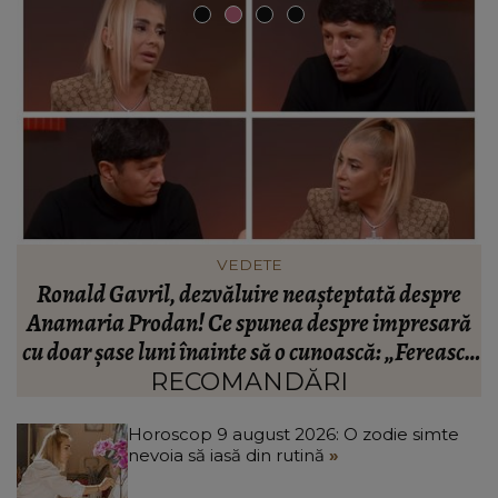
INFORMATIILE ZILEI
BREAKING! Lionel Messi este în doliu! Tatăl
ă
fotbalistului s-a stins din viață!
R
că
C
RECOMANDĂRI
Horoscop 9 august 2026: O zodie simte
nevoia să iasă din rutină