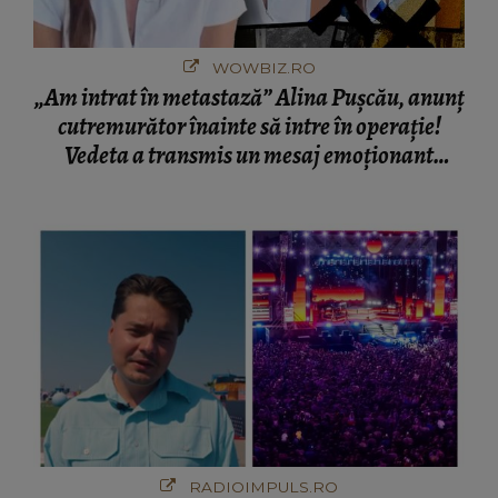
WOWBIZ.RO
„Am intrat în metastază” Alina Pușcău, anunț
cutremurător înainte să intre în operație!
Vedeta a transmis un mesaj emoționant
fanilor
RADIOIMPULS.RO