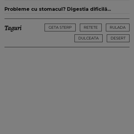
16:00 și 19:00, doar la Kanal D
Probleme cu stomacul? Digestia dificilă...
Taguri
GETA STERP
RETETE
RULADA
DULCEATA
DESERT