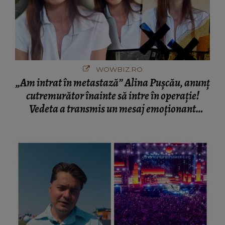
WOWBIZ.RO
„Am intrat în metastază” Alina Pușcău, anunț
cutremurător înainte să intre în operație!
Vedeta a transmis un mesaj emoționant
fanilor