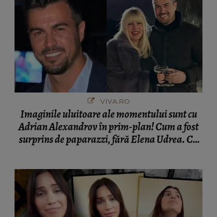
VIVA.RO
Imaginile uluitoare ale momentului sunt cu
Adrian Alexandrov în prim-plan! Cum a fost
surprins de paparazzi, fără Elena Udrea. Cu
cine s-a întâlnit partenerul fostei politiciene în
București! Gestul lui...