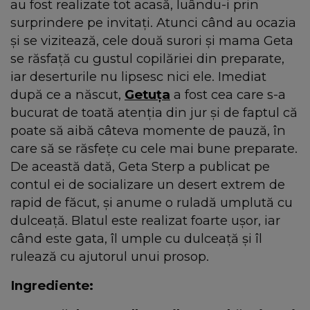
au fost realizate tot acasă, luându-i prin
surprindere pe invitați. Atunci când au ocazia
și se vizitează, cele două surori și mama Geta
se răsfață cu gustul copilăriei din preparate,
iar deserturile nu lipsesc nici ele. Imediat
după ce a născut,
Getuța
a fost cea care s-a
bucurat de toată atenția din jur și de faptul că
poate să aibă câteva momente de pauză, în
care să se răsfețe cu cele mai bune preparate.
De această dată, Geta Sterp a publicat pe
contul ei de socializare un desert extrem de
rapid de făcut, și anume o ruladă umplută cu
dulceață. Blatul este realizat foarte ușor, iar
când este gata, îl umple cu dulceață și îl
rulează cu ajutorul unui prosop.
Ingrediente: