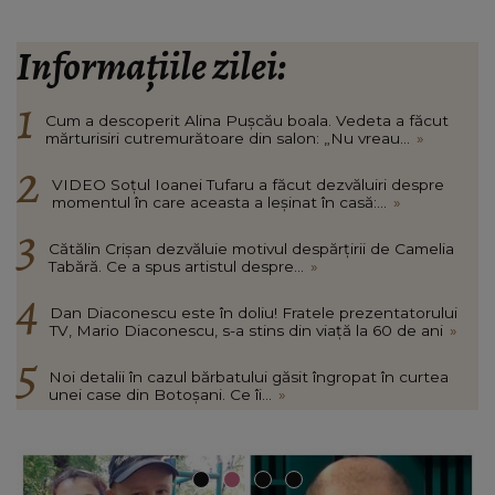
Informațiile zilei:
Cum a descoperit Alina Pușcău boala. Vedeta a făcut
mărturisiri cutremurătoare din salon: „Nu vreau...
»
VIDEO Soțul Ioanei Tufaru a făcut dezvăluiri despre
momentul în care aceasta a leșinat în casă:...
»
Cătălin Crișan dezvăluie motivul despărțirii de Camelia
Tabără. Ce a spus artistul despre...
»
Dan Diaconescu este în doliu! Fratele prezentatorului
TV, Mario Diaconescu, s-a stins din viață la 60 de ani
»
Noi detalii în cazul bărbatului găsit îngropat în curtea
unei case din Botoșani. Ce îi...
»