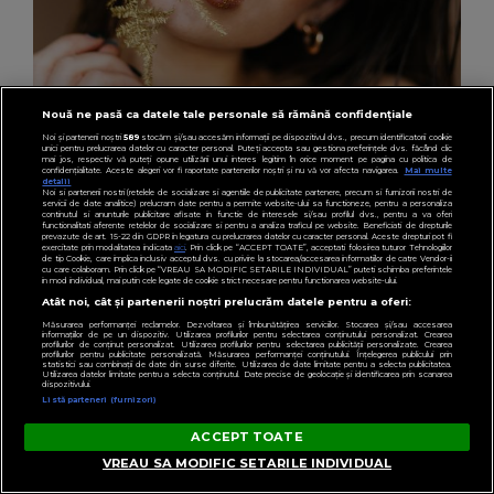
Nouă ne pasă ca datele tale personale să rămână confidențiale
Noi și partenerii noștri
589
stocăm și/sau accesăm informații pe dispozitivul dvs., precum identificatorii cookie
unici pentru prelucrarea datelor cu caracter personal. Puteți accepta sau gestiona preferințele dvs. făcând clic
HOROSCOP
mai jos, respectiv vă puteți opune utilizării unui interes legitim în orice moment pe pagina cu politica de
confidențialitate. Aceste alegeri vor fi raportate partenerilor noștri și nu vă vor afecta navigarea.
Mai multe
Ce tip de machiaj te avantajează în funcție de
detalii
Noi si partenerii nostri (retelele de socializare si agentiile de publicitate partenere, precum si furnizorii nostri de
zodie. Îți evidențiază cel mai bine
servicii de date analitice) prelucram date pentru a permite website-ului sa functioneze, pentru a personaliza
continutul si anunturile publicitare afisate in functie de interesele si/sau profilul dvs., pentru a va oferi
functionalitati aferente retelelor de socializare si pentru a analiza traficul pe website. Beneficiati de drepturile
personalitatea
prevazute de art. 15-22 din GDPR in legatura cu prelucrarea datelor cu caracter personal. Aceste drepturi pot fi
exercitate prin modalitatea indicata
aici
. Prin click pe “ACCEPT TOATE”, acceptati folosirea tuturor Tehnologiilor
de tip Cookie, care implica inclusiv acceptul dvs. cu privire la stocarea/accesarea informatiilor de catre Vendor-ii
cu care colaboram. Prin click pe “VREAU SA MODIFIC SETARILE INDIVIDUAL” puteti schimba preferintele
in mod individual, mai putin cele legate de cookie strict necesare pentru functionarea website-ului.
Atât noi, cât și partenerii noștri prelucrăm datele pentru a oferi:
Măsurarea performanței reclamelor. Dezvoltarea și îmbunătățirea serviciilor. Stocarea și/sau accesarea
informațiilor de pe un dispozitiv. Utilizarea profilurilor pentru selectarea conținutului personalizat. Crearea
profilurilor de conținut personalizat. Utilizarea profilurilor pentru selectarea publicității personalizate. Crearea
profilurilor pentru publicitate personalizată. Măsurarea performanței conținutului. Înțelegerea publicului prin
statistici sau combinații de date din surse diferite. Utilizarea de date limitate pentru a selecta publicitatea.
Utilizarea datelor limitate pentru a selecta conținutul. Date precise de geolocație și identificarea prin scanarea
dispozitivului.
Listă parteneri (furnizori)
ACCEPT TOATE
VREAU SA MODIFIC SETARILE INDIVIDUAL