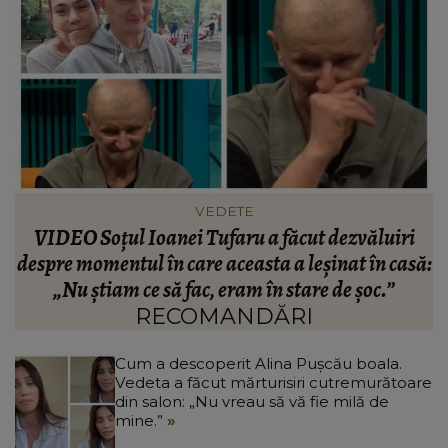
VEDETE
Cătălin Crișan dezvăluie motivul despărțirii de
ă:
Camelia Tabără. Ce a spus artistul despre
standardele fostei partenere: „Nu pot să...”
RECOMANDĂRI
Cum a descoperit Alina Pușcău boala.
Vedeta a făcut mărturisiri cutremurătoare
din salon: „Nu vreau să vă fie milă de
mine.”