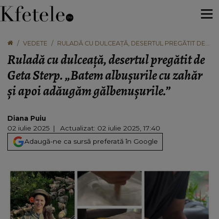
VEDETE
RULADĂ CU DULCEAȚĂ, DESERTUL PREGĂTIT DE
GETA STERP. „BATEM ALBUȘURILE CU ZAHĂR ȘI
Ruladă cu dulceață, desertul pregătit de
APOI ADĂUGĂM GĂLBENUȘURILE.”
Geta Sterp. „Batem albușurile cu zahăr
și apoi adăugăm gălbenușurile.”
Diana Puiu
02 iulie 2025
Actualizat: 02 iulie 2025, 17:40
Adaugă-ne ca sursă preferată în Google