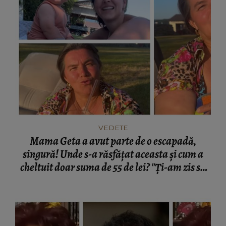
VEDETE
Mama Geta a avut parte de o escapadă,
singură! Unde s-a răsfățat aceasta și cum a
cheltuit doar suma de 55 de lei? "Ți-am zis să
îți iei tot ce îți poftește inima…"