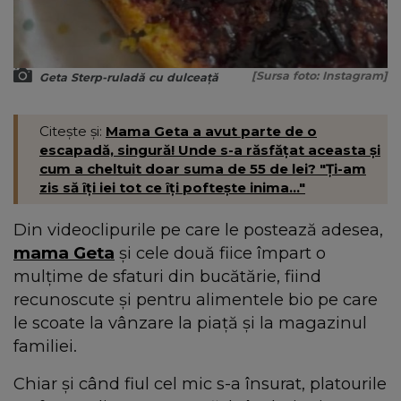
[Sursa foto: Instagram]
Geta Sterp-ruladă cu dulceață
Citește și:
Mama Geta a avut parte de o
escapadă, singură! Unde s-a răsfățat aceasta și
cum a cheltuit doar suma de 55 de lei? "Ți-am
zis să îți iei tot ce îți poftește inima…"
Din videoclipurile pe care le postează adesea,
mama Geta
și cele două fiice împart o
mulțime de sfaturi din bucătărie, fiind
recunoscute și pentru alimentele bio pe care
le scoate la vânzare la piață și la magazinul
familiei.
Chiar și când fiul cel mic s-a însurat, platourile