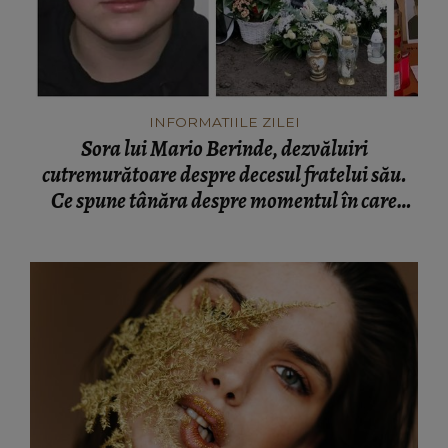
INFORMATIILE ZILEI
Sora lui Mario Berinde, dezvăluiri
cutremurătoare despre decesul fratelui său.
Ce spune tânăra despre momentul în care
adolescentul și-a pierdut viața: “Nu a fost față
în față.”