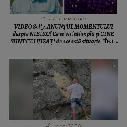
RADIOIMPULS.RO
VIDEO Selly, ANUNȚUL MOMENTULUI
despre NIBIRU! Ce se va întâmpla și CINE
SUNT CEI VIZAȚI de această situație: "Îmi e
ciudă că..."
KANALD2.RO