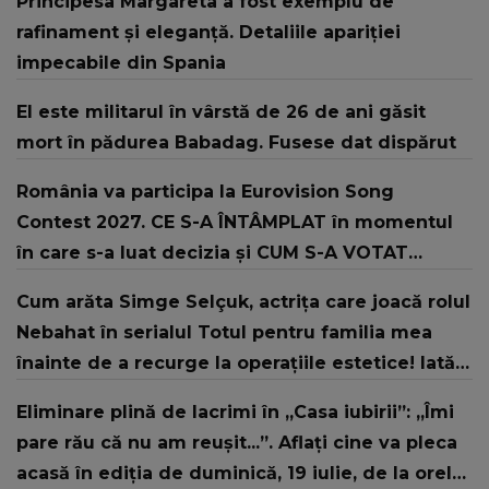
Principesa Margareta a fost exemplu de
rafinament și eleganță. Detaliile apariției
impecabile din Spania
El este militarul în vârstă de 26 de ani găsit
mort în pădurea Babadag. Fusese dat dispărut
România va participa la Eurovision Song
Contest 2027. CE S-A ÎNTÂMPLAT în momentul
în care s-a luat decizia și CUM S-A VOTAT
revenirea în concurs: "Reprezintă un proiect
Cum arăta Simge Selçuk, actrița care joacă rolul
strategic de..."
Nebahat în serialul Totul pentru familia mea
înainte de a recurge la operațiile estetice! Iată
ce aspect fizic uluitor avea aceasta la 19 ani:
Eliminare plină de lacrimi în „Casa iubirii”: „Îmi
„Tinerețe rebelă”
pare rău că nu am reușit...”. Aflați cine va pleca
acasă în ediția de duminică, 19 iulie, de la orele