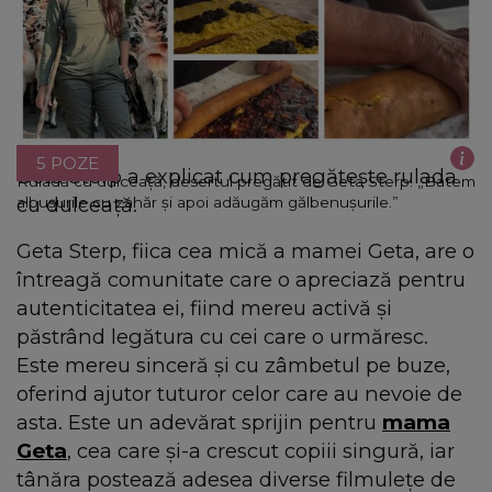
5 POZE
Geta Sterp a explicat cum pregătește rulada
Ruladă cu dulceață, desertul pregătit de Geta Sterp. „Batem
cu dulceață.
albușurile cu zahăr și apoi adăugăm gălbenușurile.”
Geta Sterp, fiica cea mică a mamei Geta, are o
întreagă comunitate care o apreciază pentru
autenticitatea ei, fiind mereu activă și
păstrând legătura cu cei care o urmăresc.
Este mereu sinceră și cu zâmbetul pe buze,
oferind ajutor tuturor celor care au nevoie de
asta. Este un adevărat sprijin pentru
mama
Geta
, cea care și-a crescut copiii singură, iar
tânăra postează adesea diverse filmulețe de