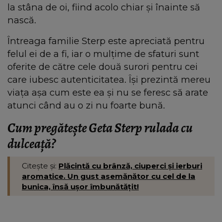
la stâna de oi, fiind acolo chiar și înainte să
nască.
Întreaga familie Sterp este apreciată pentru
felul ei de a fi, iar o mulțime de sfaturi sunt
oferite de către cele două surori pentru cei
care iubesc autenticitatea. Își prezintă mereu
viața așa cum este ea și nu se feresc să arate
atunci când au o zi nu foarte bună.
Cum pregătește Geta Sterp rulada cu
dulceață?
Citește și:
Plăcintă cu brânză, ciuperci și ierburi
aromatice. Un gust asemănător cu cel de la
bunica, însă ușor îmbunătățit!