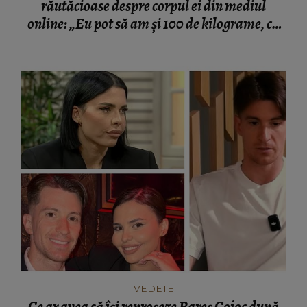
răutăcioase despre corpul ei din mediul
online: „Eu pot să am și 100 de kilograme, că
tot o să am talie, pentru că așa e conformația
corpului meu.”
VEDETE
Ce ar avea să își reproșeze Rareș Cojoc după