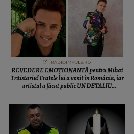
RADIOIMPULS.RO
REVEDERE EMOȚIONANTĂ pentru Mihai
Trăistariu! Fratele lui a venit în România, iar
artistul a făcut public UN DETALIU
NEAȘTEPTAT: "Nu știu ce să-i zic. Voi ce
spuneți ? Să se..."