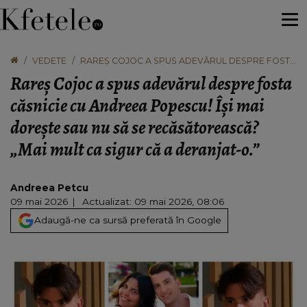
VEDETE
RAREȘ COJOC A SPUS ADEVĂRUL DESPRE FOSTA
CĂSNICIE CU ANDREEA POPESCU! ÎȘI MAI
Rareș Cojoc a spus adevărul despre fosta
DOREȘTE SAU NU SĂ SE RECĂSĂTOREASCĂ? „MAI
MULT CA SIGUR CĂ A DERANJAT-O.”
căsnicie cu Andreea Popescu! Își mai
dorește sau nu să se recăsătorească?
„Mai mult ca sigur că a deranjat-o.”
Andreea Petcu
09 mai 2026
Actualizat: 09 mai 2026, 08:06
Adaugă-ne ca sursă preferată în Google