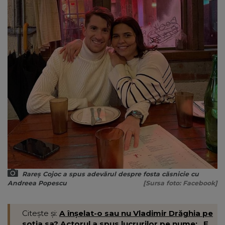
Rareș Cojoc a spus adevărul despre fosta căsnicie cu
Andreea Popescu
[Sursa foto: Facebook]
Citește și:
A înșelat-o sau nu Vladimir Drăghia pe
soția sa? Actorul a spus lucrurilor pe nume: „E