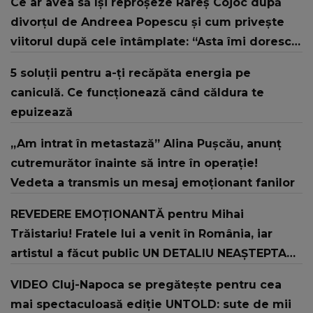
Ce ar avea să își reproșeze Rareș Cojoc după
divorțul de Andreea Popescu și cum privește
viitorul după cele întâmplate: “Asta îmi doresc
acum.”
5 soluții pentru a-ți recăpăta energia pe
caniculă. Ce funcționează când căldura te
epuizează
„Am intrat în metastază” Alina Pușcău, anunț
cutremurător înainte să intre în operație!
Vedeta a transmis un mesaj emoționant fanilor
REVEDERE EMOȚIONANTĂ pentru Mihai
Trăistariu! Fratele lui a venit în România, iar
artistul a făcut public UN DETALIU NEAȘTEPTAT:
"Nu știu ce să-i zic. Voi ce spuneți ? Să se..."
VIDEO Cluj-Napoca se pregătește pentru cea
mai spectaculoasă ediție UNTOLD: sute de mii