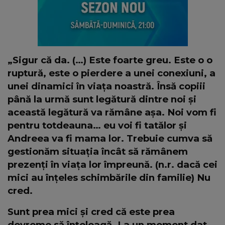
„Sigur că da. (…) Este foarte greu. Este o o
ruptură, este o pierdere a unei conexiuni, a
unei dinamici în viața noastră. Însă copiii
până la urmă sunt legătură dintre noi și
această legătură va rămâne așa. Noi vom fi
pentru totdeauna… eu voi fi tatălor și
Andreea va fi mama lor. Trebuie cumva să
gestionăm situația încât să rămânem
prezenți în viața lor împreună. (n.r. dacă cei
mici au înțeles schimbările din familie) Nu
cred.
Sunt prea mici și cred că este prea
devreme să înțeleagă. La un moment dat