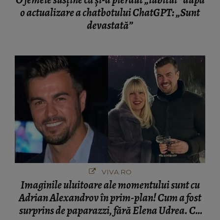
O femeie susține că și-a pierdut „iubitul” după
o actualizare a chatbotului ChatGPT: „Sunt
devastată”
VIVA.RO
Imaginile uluitoare ale momentului sunt cu
Adrian Alexandrov în prim-plan! Cum a fost
surprins de paparazzi, fără Elena Udrea. Cu