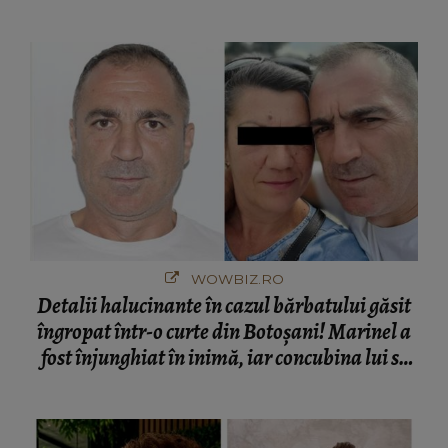
cine s-a întâlnit partenerul fostei politiciene în
București! Gestul lui...
WOWBIZ.RO
Detalii halucinante în cazul bărbatului găsit
îngropat într-o curte din Botoșani! Marinel a
fost înjunghiat în inimă, iar concubina lui se
numără printre suspecți