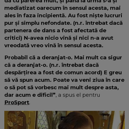
dă cu părerea mult, și până la urmă s-a și
mediatizat oarecum în sensul acesta, mai
ales în faza incipientă. Au fost niște lucruri
pur și simplu nefondate. (n.r. întrebat dacă
partenera de dans a fost afectată de
critici) N-avea nicio vină și nici n-a avut
vreodată vreo vină în sensul acesta.
Probabil că a deranjat-o. Mai mult ca sigur
că a deranjat-o. (n.r. întrebat dacă
despărțirea a fost de comun acord) E greu
să vă spun acum. Poate va veni ziua în care
o să pot să vorbesc mai mult despre asta,
dar acum e dificil”
, a spus el pentru
ProSport
.