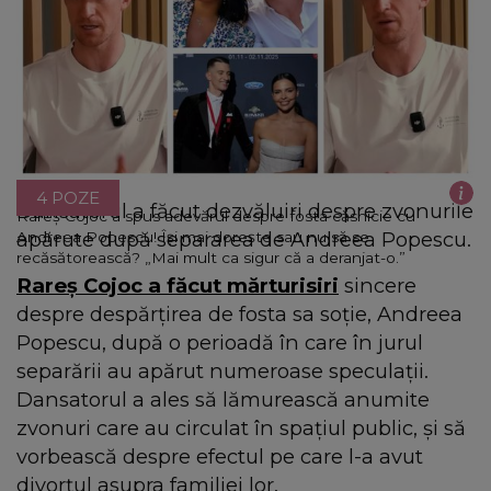
4 POZE
Dansatorul a făcut dezvăluiri despre zvonurile
Rareș Cojoc a spus adevărul despre fosta căsnicie cu
apărute după separarea de Andreea Popescu.
Andreea Popescu! Își mai dorește sau nu să se
recăsătorească? „Mai mult ca sigur că a deranjat-o.”
Rareș Cojoc a făcut mărturisiri
sincere
despre despărțirea de fosta sa soție, Andreea
Popescu, după o perioadă în care în jurul
separării au apărut numeroase speculații.
Dansatorul a ales să lămurească anumite
zvonuri care au circulat în spațiul public, și să
vorbească despre efectul pe care l-a avut
divorțul asupra familiei lor.