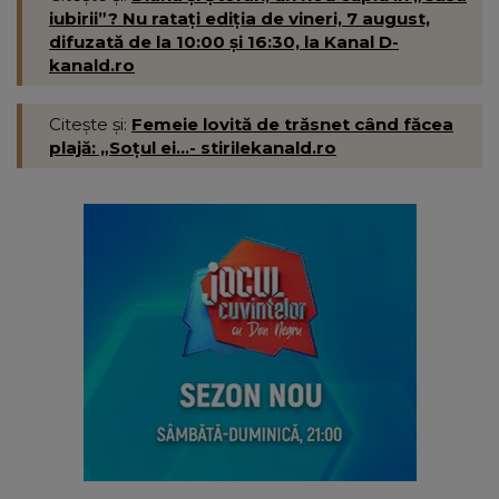
iubirii”? Nu ratați ediția de vineri, 7 august,
difuzată de la 10:00 și 16:30, la Kanal D-
kanald.ro
Citește și:
Femeie lovită de trăsnet când făcea
plajă: „Soțul ei...- stirilekanald.ro