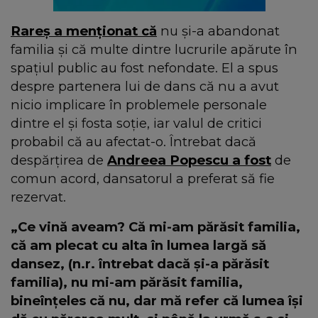
Rareș a menționat că
nu și-a abandonat
familia și că multe dintre lucrurile apărute în
spațiul public au fost nefondate. El a spus
despre partenera lui de dans că nu a avut
nicio implicare în problemele personale
dintre el și fosta soție, iar valul de critici
probabil că au afectat-o. Întrebat dacă
despărțirea de
Andreea Popescu a fost
de
comun acord, dansatorul a preferat să fie
rezervat.
„Ce vină aveam? Că mi-am părăsit familia,
că am plecat cu alta în lumea largă să
dansez, (n.r. întrebat dacă și-a părăsit
familia), nu mi-am părăsit familia,
bineînțeles că nu, dar mă refer că lumea își