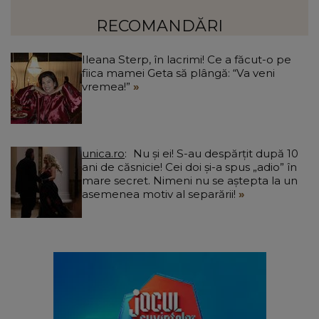
mulți ani.”
RECOMANDĂRI
Ileana Sterp, în lacrimi! Ce a făcut-o pe
fiica mamei Geta să plângă: “Va veni
vremea!”
unica.ro
Nu și ei! S-au despărțit după 10
ani de căsnicie! Cei doi și-a spus „adio” în
mare secret. Nimeni nu se aștepta la un
asemenea motiv al separării!