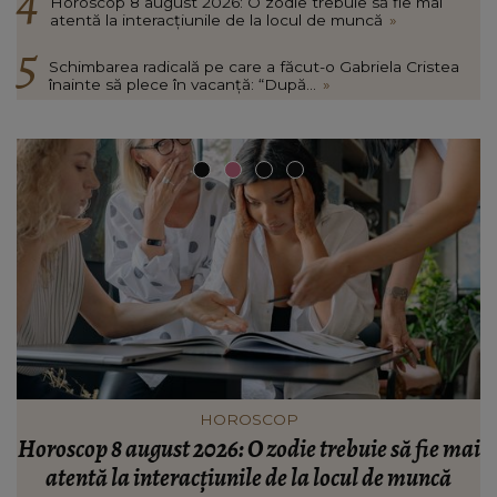
Horoscop 8 august 2026: O zodie trebuie să fie mai
atentă la interacțiunile de la locul de muncă
»
Schimbarea radicală pe care a făcut-o Gabriela Cristea
înainte să plece în vacanță: “După...
»
VEDETE
ai
Schimbarea radicală pe care a făcut-o Gabriela
Cristea înainte să plece în vacanță: “După foarte