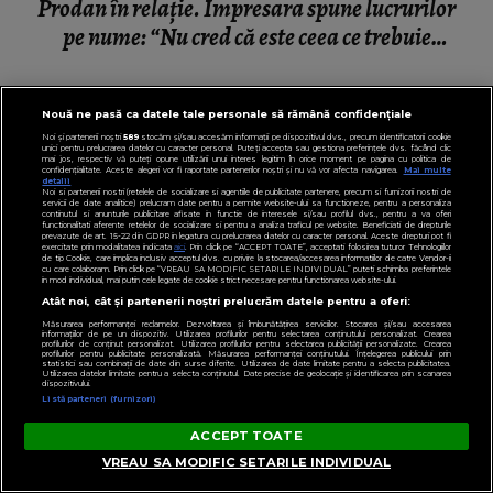
Prodan în relație. Impresara spune lucrurilor
pe nume: “Nu cred că este ceea ce trebuie
pentru familie.”
Nouă ne pasă ca datele tale personale să rămână confidențiale
Noi și partenerii noștri
589
stocăm și/sau accesăm informații pe dispozitivul dvs., precum identificatorii cookie
unici pentru prelucrarea datelor cu caracter personal. Puteți accepta sau gestiona preferințele dvs. făcând clic
mai jos, respectiv vă puteți opune utilizării unui interes legitim în orice moment pe pagina cu politica de
confidențialitate. Aceste alegeri vor fi raportate partenerilor noștri și nu vă vor afecta navigarea.
Mai multe
detalii
Noi si partenerii nostri (retelele de socializare si agentiile de publicitate partenere, precum si furnizorii nostri de
servicii de date analitice) prelucram date pentru a permite website-ului sa functioneze, pentru a personaliza
continutul si anunturile publicitare afisate in functie de interesele si/sau profilul dvs., pentru a va oferi
functionalitati aferente retelelor de socializare si pentru a analiza traficul pe website. Beneficiati de drepturile
prevazute de art. 15-22 din GDPR in legatura cu prelucrarea datelor cu caracter personal. Aceste drepturi pot fi
exercitate prin modalitatea indicata
aici
. Prin click pe “ACCEPT TOATE”, acceptati folosirea tuturor Tehnologiilor
de tip Cookie, care implica inclusiv acceptul dvs. cu privire la stocarea/accesarea informatiilor de catre Vendor-ii
cu care colaboram. Prin click pe “VREAU SA MODIFIC SETARILE INDIVIDUAL” puteti schimba preferintele
in mod individual, mai putin cele legate de cookie strict necesare pentru functionarea website-ului.
Atât noi, cât și partenerii noștri prelucrăm datele pentru a oferi:
Măsurarea performanței reclamelor. Dezvoltarea și îmbunătățirea serviciilor. Stocarea și/sau accesarea
informațiilor de pe un dispozitiv. Utilizarea profilurilor pentru selectarea conținutului personalizat. Crearea
profilurilor de conținut personalizat. Utilizarea profilurilor pentru selectarea publicității personalizate. Crearea
profilurilor pentru publicitate personalizată. Măsurarea performanței conținutului. Înțelegerea publicului prin
statistici sau combinații de date din surse diferite. Utilizarea de date limitate pentru a selecta publicitatea.
Utilizarea datelor limitate pentru a selecta conținutul. Date precise de geolocație și identificarea prin scanarea
dispozitivului.
Listă parteneri (furnizori)
ACCEPT TOATE
VEDETE
VREAU SA MODIFIC SETARILE INDIVIDUAL
VIDEO Cu ce se ocupă George Restivan în