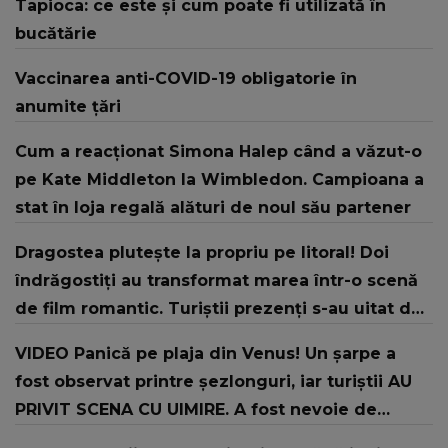
Tapioca: ce este și cum poate fi utilizată în
bucătărie
Vaccinarea anti-COVID-19 obligatorie în
anumite țări
Cum a reacționat Simona Halep când a văzut-o
pe Kate Middleton la Wimbledon. Campioana a
stat în loja regală alături de noul său partener
Dragostea plutește la propriu pe litoral! Doi
îndrăgostiți au transformat marea într-o scenă
de film romantic. Turiștii prezenți s-au uitat de
două ori
VIDEO Panică pe plaja din Venus! Un şarpe a
fost observat printre şezlonguri, iar turiştii AU
PRIVIT SCENA CU UIMIRE. A fost nevoie de
intervenția jandarmilor: "În urma unui..."