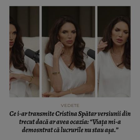
VEDETE
Ce i-ar transmite Cristina Spătar versiunii din
trecut dacă ar avea ocazia: “Viața mi-a
demosntrat că lucrurile nu stau așa.”