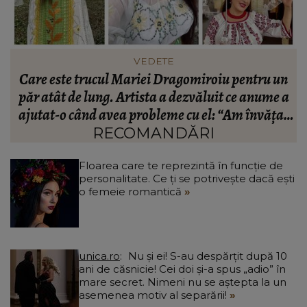
FASHION
n
Ce să porți în Italia în vara 2026. Cum să te
a
îmbraci în funcție de orașul pe care îl vizitezi
t
a
RECOMANDĂRI
Floarea care te reprezintă în funcție de
personalitate. Ce ți se potrivește dacă ești
o femeie romantică
unica.ro
Nu și ei! S-au despărțit după 10
ani de căsnicie! Cei doi și-a spus „adio” în
mare secret. Nimeni nu se aștepta la un
asemenea motiv al separării!