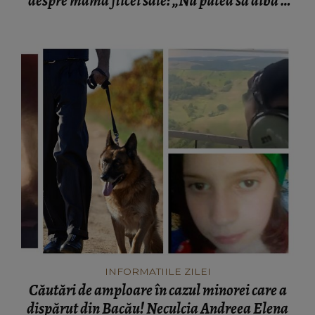
despre mama fiicei sale: „Nu putea să aibă o
mamă...”
INFORMATIILE ZILEI
Căutări de amploare în cazul minorei care a
dispărut din Bacău! Neculcia Andreea Elena