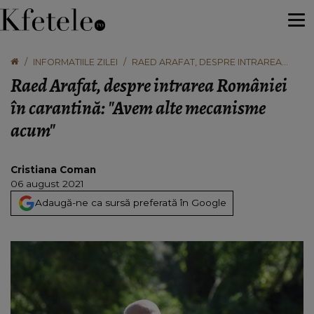
INFORMATIILE ZILEI
RAED ARAFAT, DESPRE INTRAREA
ROMÂNIEI ÎN CARANTINĂ: "AVEM ALTE
Raed Arafat, despre intrarea României
MECANISME ACUM"
în carantină: "Avem alte mecanisme
acum"
Cristiana Coman
06 august 2021
Adaugă-ne ca sursă preferată în Google