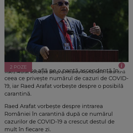
2 POZE
România se află pe o pantă ascendentă în
Raed Arafat vorbește despre intrarea României în carantină
ceea ce privește numărul de cazuri de COVID-
19, iar Raed Arafat vorbește despre o posibilă
carantină.
Raed Arafat vorbește despre intrarea
României în carantină după ce numărul
cazurilor de COVID-19 a crescut destul de
mult în fiecare zi.