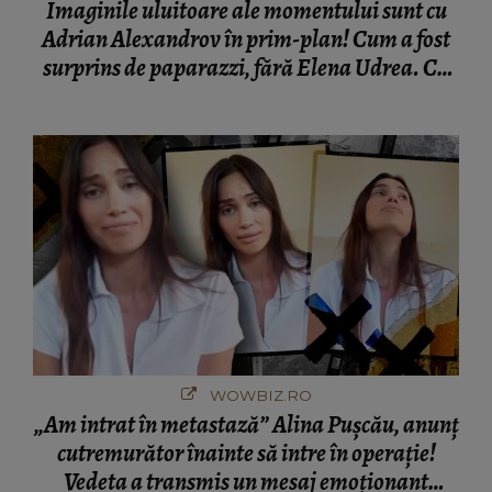
Imaginile uluitoare ale momentului sunt cu
Adrian Alexandrov în prim-plan! Cum a fost
surprins de paparazzi, fără Elena Udrea. Cu
cine s-a întâlnit partenerul fostei politiciene în
București! Gestul lui...
WOWBIZ.RO
„Am intrat în metastază” Alina Pușcău, anunț
cutremurător înainte să intre în operație!
Vedeta a transmis un mesaj emoționant