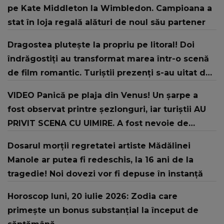
pe Kate Middleton la Wimbledon. Campioana a
stat în loja regală alături de noul său partener
Dragostea plutește la propriu pe litoral! Doi
îndrăgostiți au transformat marea într-o scenă
de film romantic. Turiștii prezenți s-au uitat de
două ori
VIDEO Panică pe plaja din Venus! Un şarpe a
fost observat printre şezlonguri, iar turiştii AU
PRIVIT SCENA CU UIMIRE. A fost nevoie de
intervenția jandarmilor: "În urma unui..."
Dosarul morții regretatei artiste Mădălinei
Manole ar putea fi redeschis, la 16 ani de la
tragedie! Noi dovezi vor fi depuse în instanță
Horoscop luni, 20 iulie 2026: Zodia care
primește un bonus substanțial la început de