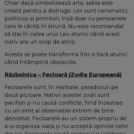
Chiar dacă simbolizează arta, sabia este
creată pentru a distruge. Leii sunt carismatici,
politicoși și primitori, însă doar cu persoanele
care le cântă în strună. Nu este recomandat
să stai în calea unui Leu atunci când acest
nativ are un scop de atins.
Acesta se poate transforma într-o fiară atunci
când întâmpină obstacole.
Războinica – Fecioară (Zodie Europeană)
Fecioarele sunt, în realitate, paradoxuri pe
două picioare. Nativii acestei zodii sunt
pacifiști și nu caută conflicte, fiind înzestrați
cu un simț al observației extrem de bine
dezvoltat. Fecioarele au un sistem propriu de
a-și organiza viața și nu acceptă opiniile celor
din jur. Fecioarele caută respecul și validarea