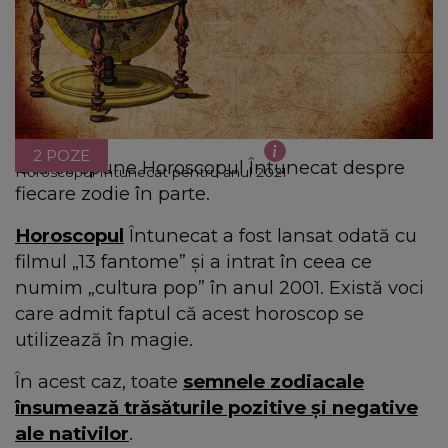
2 POZE
Iată ce spune Horoscopul Întunecat despre
Horoscopul Întunecat pentru anul 2021
fiecare zodie în parte.
Horoscopul
Întunecat a fost lansat odată cu
filmul „13 fantome” și a intrat în ceea ce
numim „cultura pop” în anul 2001. Există voci
care admit faptul că acest horoscop se
utilizează în magie.
În acest caz, toate
semnele zodiacale
însumează trăsăturile pozitive și negative
ale nativilor
.