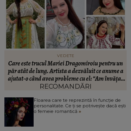
FASHION
n
Ce să porți în Italia în vara 2026. Cum să te
a
îmbraci în funcție de orașul pe care îl vizitezi
t
a
RECOMANDĂRI
Floarea care te reprezintă în funcție de
personalitate. Ce ți se potrivește dacă ești
o femeie romantică