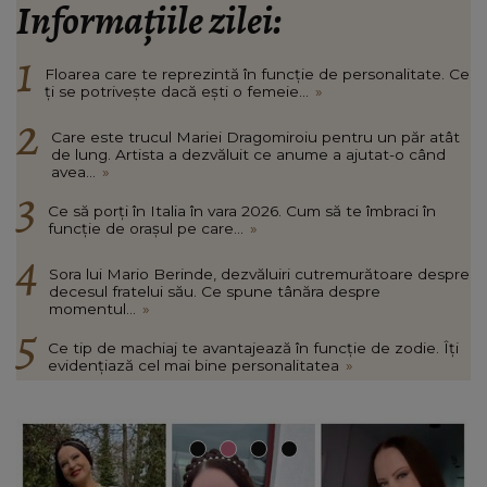
Informațiile zilei:
Floarea care te reprezintă în funcție de personalitate. Ce
ți se potrivește dacă ești o femeie...
»
Care este trucul Mariei Dragomiroiu pentru un păr atât
de lung. Artista a dezvăluit ce anume a ajutat-o când
avea...
»
Ce să porți în Italia în vara 2026. Cum să te îmbraci în
funcție de orașul pe care...
»
Sora lui Mario Berinde, dezvăluiri cutremurătoare despre
decesul fratelui său. Ce spune tânăra despre
momentul...
»
Ce tip de machiaj te avantajează în funcție de zodie. Îți
evidențiază cel mai bine personalitatea
»