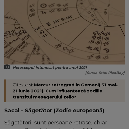
Horoscopul Întunecat pentru anul 2021
[Sursa foto: PixaBay]
Citeste si:
Mercur retrograd in Gemeni( 31 mai-
21 iunie 2021). Cum influențează zodiile
tranzitul mesagerului zeilor
Șacal – Săgetător (Zodie europeană)
Săgetătorii sunt persoane retrase, chiar