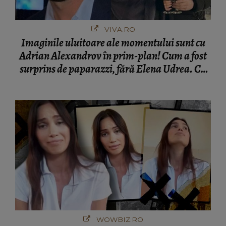
VIVA.RO
Imaginile uluitoare ale momentului sunt cu
Adrian Alexandrov în prim-plan! Cum a fost
surprins de paparazzi, fără Elena Udrea. Cu
cine s-a întâlnit partenerul fostei politiciene în
București! Gestul lui...
WOWBIZ.RO