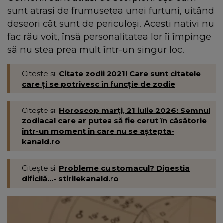
sunt atrași de frumusețea unei furtuni, uitând
deseori cât sunt de periculoși. Acești nativi nu
fac rău voit, însă personalitatea lor îi împinge
să nu stea prea mult într-un singur loc.
Citeste si:
Citate zodii 2021! Care sunt citatele
care ţi se potrivesc în funcție de zodie
Citește și:
Horoscop marți, 21 iulie 2026: Semnul
zodiacal care ar putea să fie cerut în căsătorie
într-un moment în care nu se aștepta-
kanald.ro
Citește și:
Probleme cu stomacul? Digestia
dificilă...- stirilekanald.ro