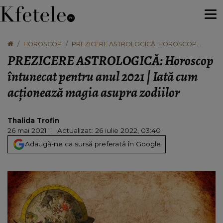
HOROSCOP
PREZICERE ASTROLOGICĂ: HOROSCOP
ÎNTUNECAT PENTRU ANUL 2021 | IATĂ CUM
PREZICERE ASTROLOGICĂ: Horoscop
ACȚIONEAZĂ MAGIA ASUPRA ZODIILOR
întunecat pentru anul 2021 | Iată cum
acționează magia asupra zodiilor
Thalida Trofin
26 mai 2021
Actualizat: 26 iulie 2022, 03:40
Adaugă-ne ca sursă preferată în Google