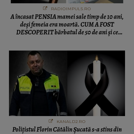
RADIOIMPULS.RO
A încasat PENSIA mamei sale timp de 10 ani,
deși femeia era moartă. CUM A FOST
DESCOPERIT bărbatul de 50 de ani și ce
afacere a deschis cu banii obținuți? SUMA E
COLOSALĂ
KANALD2.RO
Polițistul Florin Cătălin Șucată s-a stins din