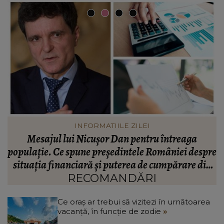
VEDETE
Valentin Sanfira, acuzații despre infidelitate? Ce
re
mărturisiri a făcut artistul de muzică populară:
m
n
“Doi ochi ce m-au înșelat.”
”
RECOMANDĂRI
Ce oraș ar trebui să vizitezi în urnătoarea
vacanță, în funcție de zodie