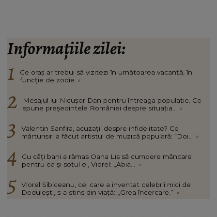
Informațiile zilei:
Ce oraș ar trebui să vizitezi în urnătoarea vacanță, în
funcție de zodie
»
Mesajul lui Nicușor Dan pentru întreaga populație. Ce
spune președintele României despre situația...
»
Valentin Sanfira, acuzații despre infidelitate? Ce
mărturisiri a făcut artistul de muzică populară: “Doi...
»
Cu câți bani a rămas Oana Lis să cumpere mâncare
pentru ea și soțul ei, Viorel: „Abia...
»
Viorel Sibiceanu, cel care a inventat celebrii mici de
Dedulești, s-a stins din viață: „Grea încercare.”
»