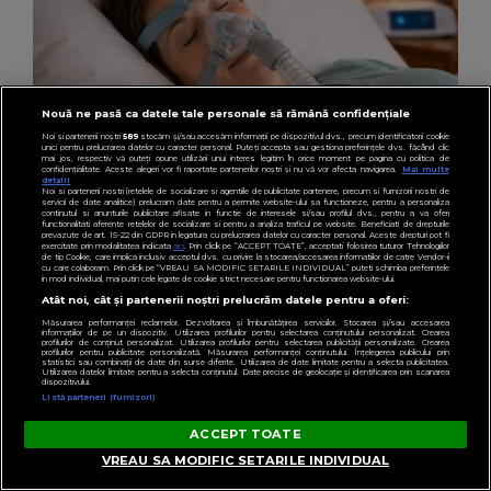
Nouă ne pasă ca datele tale personale să rămână confidențiale
Noi și partenerii noștri
589
stocăm și/sau accesăm informații pe dispozitivul dvs., precum identificatorii cookie
unici pentru prelucrarea datelor cu caracter personal. Puteți accepta sau gestiona preferințele dvs. făcând clic
mai jos, respectiv vă puteți opune utilizării unui interes legitim în orice moment pe pagina cu politica de
confidențialitate. Aceste alegeri vor fi raportate partenerilor noștri și nu vă vor afecta navigarea.
Mai multe
detalii
Noi si partenerii nostri (retelele de socializare si agentiile de publicitate partenere, precum si furnizorii nostri de
servicii de date analitice) prelucram date pentru a permite website-ului sa functioneze, pentru a personaliza
continutul si anunturile publicitare afisate in functie de interesele si/sau profilul dvs., pentru a va oferi
functionalitati aferente retelelor de socializare si pentru a analiza traficul pe website. Beneficiati de drepturile
prevazute de art. 15-22 din GDPR in legatura cu prelucrarea datelor cu caracter personal. Aceste drepturi pot fi
exercitate prin modalitatea indicata
aici
. Prin click pe “ACCEPT TOATE”, acceptati folosirea tuturor Tehnologiilor
de tip Cookie, care implica inclusiv acceptul dvs. cu privire la stocarea/accesarea informatiilor de catre Vendor-ii
cu care colaboram. Prin click pe “VREAU SA MODIFIC SETARILE INDIVIDUAL” puteti schimba preferintele
in mod individual, mai putin cele legate de cookie strict necesare pentru functionarea website-ului.
LIFESTYLE
Atât noi, cât și partenerii noștri prelucrăm datele pentru a oferi:
(P) Oboseala care nu trece: când opt ore de
Măsurarea performanței reclamelor. Dezvoltarea și îmbunătățirea serviciilor. Stocarea și/sau accesarea
somn nu mai sunt de ajuns
informațiilor de pe un dispozitiv. Utilizarea profilurilor pentru selectarea conținutului personalizat. Crearea
profilurilor de conținut personalizat. Utilizarea profilurilor pentru selectarea publicității personalizate. Crearea
profilurilor pentru publicitate personalizată. Măsurarea performanței conținutului. Înțelegerea publicului prin
statistici sau combinații de date din surse diferite. Utilizarea de date limitate pentru a selecta publicitatea.
Utilizarea datelor limitate pentru a selecta conținutul. Date precise de geolocație și identificarea prin scanarea
dispozitivului.
Listă parteneri (furnizori)
ACCEPT TOATE
VREAU SA MODIFIC SETARILE INDIVIDUAL