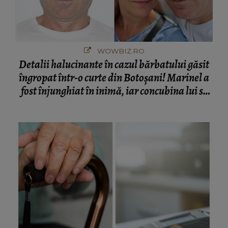
WOWBIZ.RO
Detalii halucinante în cazul bărbatului găsit
îngropat într-o curte din Botoșani! Marinel a
fost înjunghiat în inimă, iar concubina lui se
numără printre suspecți