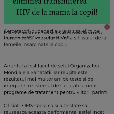
Cercetatorii cubanezi au reusit sa elimine
Premiera mondiala in medicina: Cuba a reusit sa eliminea
transmiterea virusului HIV si a sifilisului de la
transmiterea HIV de la mama la copil!
femeile insarcinate la copii.
Anuntul a fost facut de seful Organizatiei
Mondiale a Sanatatii, iar reuşita este
rezultatul mai multor ani de teste si de
integrare in sistemul de sanatate a unor
programe de tratament pentru viitorii parinti.
Oficialii OMS spera ca si alte state sa
reuseasca aceasta performanta, astfel incat