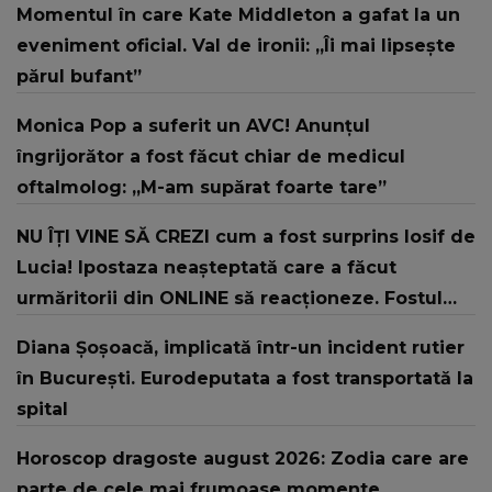
Momentul în care Kate Middleton a gafat la un
eveniment oficial. Val de ironii: „Îi mai lipsește
părul bufant”
Monica Pop a suferit un AVC! Anunțul
îngrijorător a fost făcut chiar de medicul
oftalmolog: „M-am supărat foarte tare”
NU ÎȚI VINE SĂ CREZI cum a fost surprins Iosif de
Lucia! Ipostaza neașteptată care a făcut
urmăritorii din ONLINE să reacționeze. Fostul
concurent din "Casa Iubirii" NU SE AȘTEPTA la
Diana Șoșoacă, implicată într-un incident rutier
ce urma să se întâmple: "Cât am..."
în București. Eurodeputata a fost transportată la
spital
Horoscop dragoste august 2026: Zodia care are
parte de cele mai frumoase momente