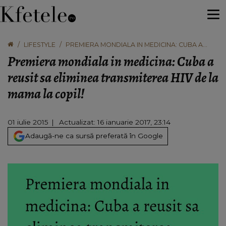
LIFESTYLE
PREMIERA MONDIALA IN MEDICINA: CUBA A
REUSIT SA ELIMINEA TRANSMITEREA HIV DE LA
Premiera mondiala in medicina: Cuba a
MAMA LA COPIL!
reusit sa eliminea transmiterea HIV de la
mama la copil!
01 iulie 2015
Actualizat: 16 ianuarie 2017, 23:14
Adaugă-ne ca sursă preferată în Google