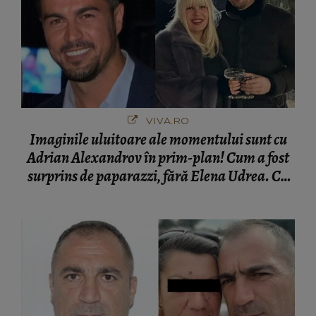
VIVA.RO
Imaginile uluitoare ale momentului sunt cu
Adrian Alexandrov în prim-plan! Cum a fost
surprins de paparazzi, fără Elena Udrea. Cu
cine s-a întâlnit partenerul fostei politiciene în
București! Gestul lui...