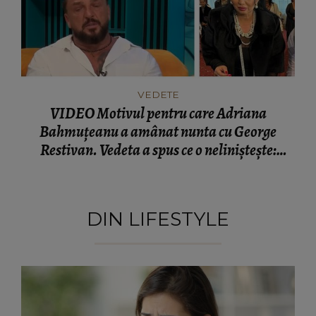
VEDETE
VIDEO Motivul pentru care Adriana
Bahmuțeanu a amânat nunta cu George
Restivan. Vedeta a spus ce o neliniștește:
“Vreau să am şi eu satisfacția asta.”
DIN LIFESTYLE