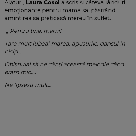
Alături,
Laura Cosoi
a scris și câteva rânduri
emoționante pentru mama sa, păstrând
amintirea sa prețioasă mereu în suflet.
„
Pentru tine, mami!
Tare mult iubeai marea, apusurile, dansul în
nisip…
Obișnuiai să ne cânți această melodie când
eram mici…
Ne lipsești mult…