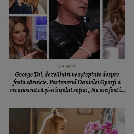
VEDETE
George Tal, dezvăluiri neașteptate despre
fosta căsnicie. Partenerul Danielei Gyorfi a
recunoscut că și-a înșelat soția: „Nu am fost în
momentul respectiv un om corect.”