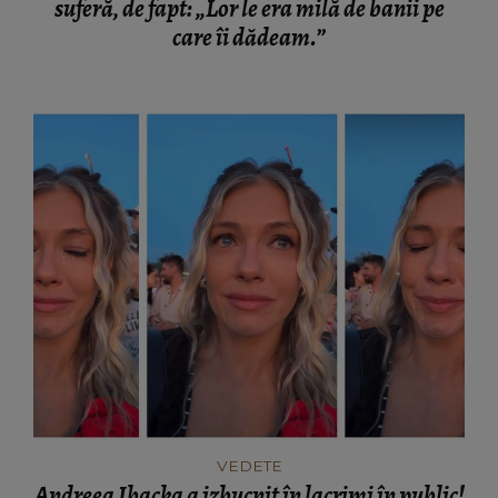
suferă, de fapt: „Lor le era milă de banii pe
care îi dădeam.”
VEDETE
Andreea Ibacka a izbucnit în lacrimi în public!