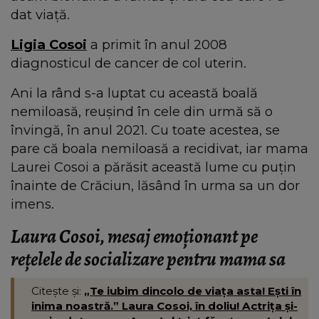
dat viață.
Ligia Cosoi
a primit în anul 2008
diagnosticul de cancer de col uterin.
Ani la rând s-a luptat cu această boală
nemiloasă, reușind în cele din urmă să o
învingă, în anul 2021. Cu toate acestea, se
pare că boala nemiloasă a recidivat, iar mama
Laurei Cosoi a părăsit această lume cu puțin
înainte de Crăciun, lăsând în urma sa un dor
imens.
Laura Cosoi, mesaj emoționant pe
rețelele de socializare pentru mama sa
Citește și:
„Te iubim dincolo de viața asta! Ești în
inima noastră.” Laura Cosoi, în doliu! Actrița și-