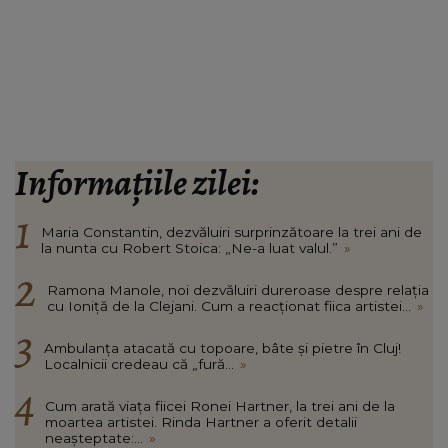
Informațiile zilei:
Maria Constantin, dezvăluiri surprinzătoare la trei ani de
la nunta cu Robert Stoica: „Ne-a luat valul.”
»
Ramona Manole, noi dezvăluiri dureroase despre relația
cu Ioniță de la Clejani. Cum a reacționat fiica artistei...
»
Ambulanța atacată cu topoare, bâte și pietre în Cluj!
Localnicii credeau că „fură...
»
Cum arată viața fiicei Ronei Hartner, la trei ani de la
moartea artistei. Rinda Hartner a oferit detalii
neașteptate:...
»