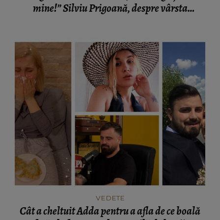
mine!” Silviu Prigoană, despre vârsta
maximă pe care trebuie să o aibă viitoarea sa
parteneră
VEDETE
Cât a cheltuit Adda pentru a afla de ce boală