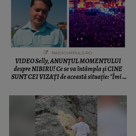
RADIOIMPULS.RO
VIDEO Selly, ANUNȚUL MOMENTULUI
despre NIBIRU! Ce se va întâmpla și CINE
SUNT CEI VIZAȚI de această situație: "Îmi e
ciudă că..."