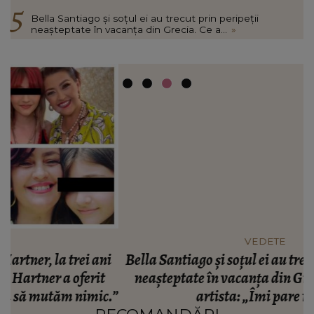
Bella Santiago și soțul ei au trecut prin peripeții
neașteptate în vacanța din Grecia. Ce a...
»
VEDETE
i
Bella Santiago și soțul ei au trecut prin peripeții
A
neașteptate în vacanța din Grecia. Ce a pățit
.”
artista: „Îmi pare rău!”