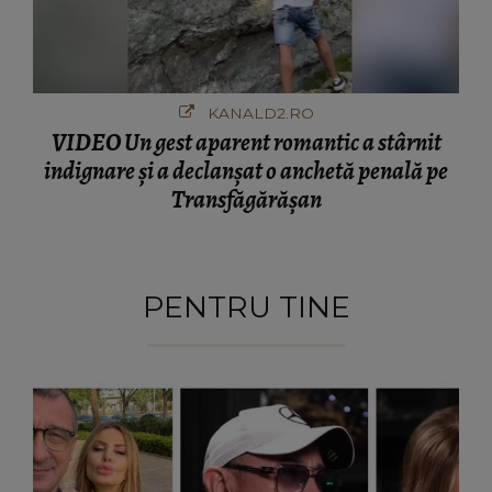
KANALD2.RO
VIDEO Un gest aparent romantic a stârnit
indignare și a declanșat o anchetă penală pe
Transfăgărășan
PENTRU TINE