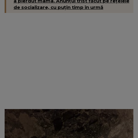
a pierdut mama. Anunțul trist făcut pe rețelele
de socializare, cu puțin timp în urmă