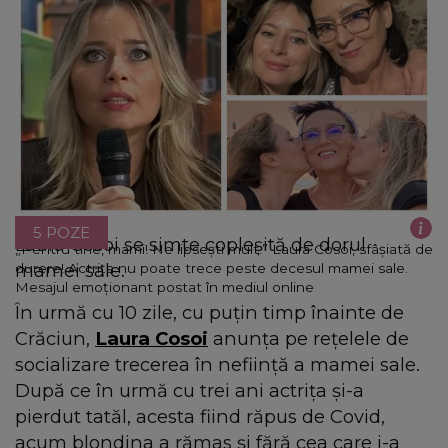
5 POZE
Laura Cosoi se simte copleșită de dorul
„Pentru tine, mami! Ne lipsești mult.” Laura Cosoi, sfâșiată de
mamei sale.
durere! Actrița nu poate trece peste decesul mamei sale.
Mesajul emoționant postat în mediul online
În urmă cu 10 zile, cu puțin timp înainte de
Crăciun,
Laura Cosoi
anunța pe rețelele de
socializare trecerea în neființă a mamei sale.
După ce în urmă cu trei ani actrița și-a
pierdut tatăl, acesta fiind răpus de Covid,
acum blondina a rămas și fără cea care i-a