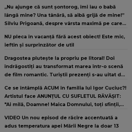
„Nu ajunge că sunt șontorog, îmi iau o babă
lângă mine? Una tânără, să aibă grijă de mine!”
Silviu Prigoană, despre vârsta maximă pe care
trebuie să o aibă viitoarea sa parteneră
NU pleca în vacanță fără acest obiect! Este mic,
ieftin și surprinzător de util
Dragostea plutește la propriu pe litoral! Doi
îndrăgostiți au transformat marea într-o scenă
de film romantic. Turiștii prezenți s-au uitat de
două ori
Ce se întâmplă ACUM în familia lui Igor Cuciuc?!
Artistul face ANUNȚUL CU SUFLETUL RĂVĂȘIT:
"Ai milă, Doamne! Maica Domnului, toți sfinții,
rugați-vă lui Dumnezeu pentru noi, dați-ne ..."
VIDEO Un nou episod de răcire accentuată a
adus temperatura apei Mării Negre la doar 13