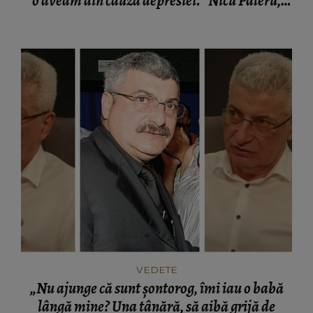
o aveam din cauza depresiei.” Nicu Paleru,
despre perioada în care a ajuns dependent de
alcool
VEDETE
„Nu ajunge că sunt șontorog, îmi iau o babă
lângă mine? Una tânără, să aibă grijă de