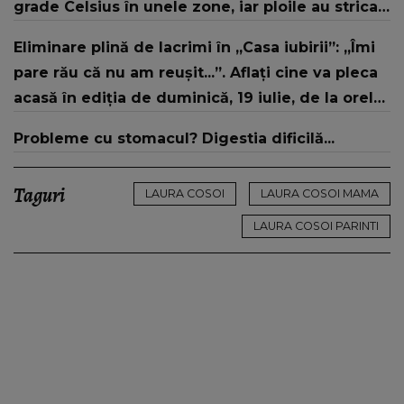
grade Celsius în unele zone, iar ploile au stricat
vacanțele turiștilor pe litoral
Eliminare plină de lacrimi în „Casa iubirii”: „Îmi
pare rău că nu am reușit...”. Aflați cine va pleca
acasă în ediția de duminică, 19 iulie, de la orele
16:00 și 19:00, doar la Kanal D
Probleme cu stomacul? Digestia dificilă...
Taguri
LAURA COSOI
LAURA COSOI MAMA
LAURA COSOI PARINTI