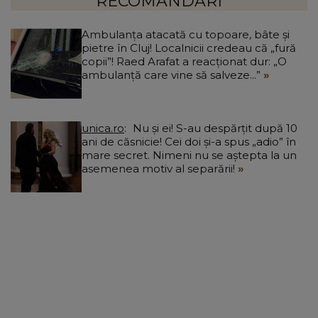
RECOMANDĂRI
Ambulanța atacată cu topoare, bâte și
pietre în Cluj! Localnicii credeau că „fură
copii”! Raed Arafat a reacționat dur: „O
ambulanță care vine să salveze...”
unica.ro
Nu și ei! S-au despărțit după 10
ani de căsnicie! Cei doi și-a spus „adio” în
mare secret. Nimeni nu se aștepta la un
asemenea motiv al separării!