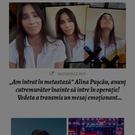
WOWBIZ.RO
„Am intrat în metastază” Alina Pușcău, anunț
cutremurător înainte să intre în operație!
Vedeta a transmis un mesaj emoționant
fanilor