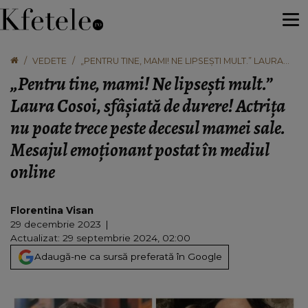
VEDETE
„PENTRU TINE, MAMI! NE LIPSEȘTI MULT.” LAURA
COSOI, SFÂȘIATĂ DE DURERE! ACTRIȚA NU POATE
„Pentru tine, mami! Ne lipsești mult.”
TRECE PESTE DECESUL MAMEI SALE. MESAJUL
EMOȚIONANT POSTAT ÎN MEDIUL ONLINE
Laura Cosoi, sfâșiată de durere! Actrița
nu poate trece peste decesul mamei sale.
Mesajul emoționant postat în mediul
online
Florentina Visan
29 decembrie 2023
Actualizat: 29 septembrie 2024, 02:00
Adaugă-ne ca sursă preferată în Google