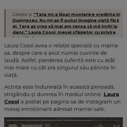
Citește și:
“Tata mi-a lăsat moștenire credința în
Dumnezeu. Nu mi-aș fi putut imagina viață fără
el. Tare aș vrea să mai am șansa să mă inviți la
dans.” Laura Cosoi, mesaj sfâșietor cu privire
la tatăl ei
Laura Cosoi avea o relație specială cu mama
sa, despre care a avut numai cuvinte de
laudă. Astfel, pierderea suferită este cu atât
mai mare cu cât era singurul său părinte în
viață.
Actrița este îndurerată în această perioadă,
strigându-și durerea în mediul online.
Laura
Cosoi
a postat pe pagina sa de Instagram un
mesaj emoționant adresat mamei sale.