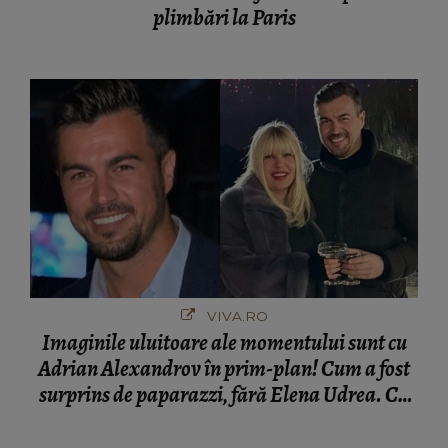
plimbări la Paris
VIVA.RO
Imaginile uluitoare ale momentului sunt cu
Adrian Alexandrov în prim-plan! Cum a fost
surprins de paparazzi, fără Elena Udrea. Cu
cine s-a întâlnit partenerul fostei politiciene în
București! Gestul lui...