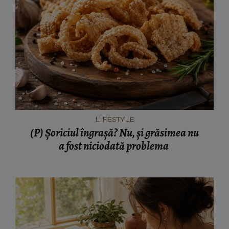
LIFESTYLE
(P) Șoriciul îngrașă? Nu, și grăsimea nu
a fost niciodată problema