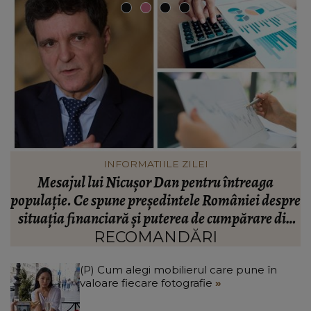
VEDETE
Valentin Sanfira, acuzații despre infidelitate? Ce
re
mărturisiri a făcut artistul de muzică populară:
m
n
“Doi ochi ce m-au înșelat.”
”
RECOMANDĂRI
(P) Cum alegi mobilierul care pune în
valoare fiecare fotografie