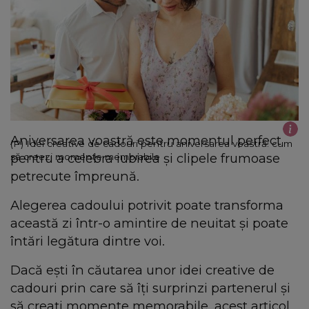
Aniversarea voastră este momentul perfect
(P) Idei creative de cadouri pentru aniversarea voastră: cum
pentru a celebra iubirea și clipele frumoase
să creezi momente memorabile
petrecute împreună.
Alegerea cadoului potrivit poate transforma
această zi într-o amintire de neuitat și poate
întări legătura dintre voi.
Dacă ești în căutarea unor idei creative de
cadouri prin care să îți surprinzi partenerul și
să creați momente memorabile, acest articol