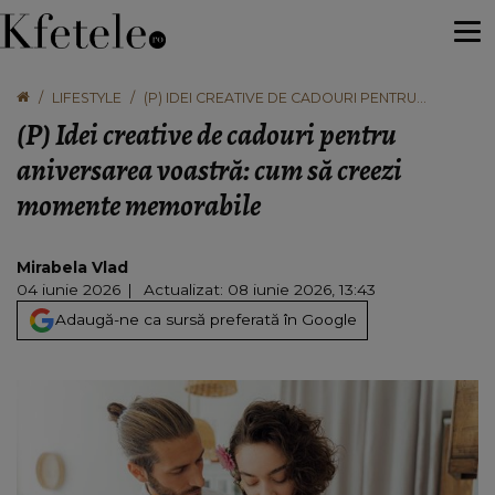
LIFESTYLE
(P) IDEI CREATIVE DE CADOURI PENTRU
ANIVERSAREA VOASTRĂ: CUM SĂ CREEZI
(P) Idei creative de cadouri pentru
MOMENTE MEMORABILE
aniversarea voastră: cum să creezi
momente memorabile
Mirabela Vlad
04 iunie 2026
Actualizat: 08 iunie 2026, 13:43
Adaugă-ne ca sursă preferată în Google