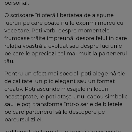
personal.
O scrisoare îți oferă libertatea de a spune
lucruri pe care poate nu le exprimi mereu cu
voce tare. Poți vorbi despre momentele
frumoase trăite împreună, despre felul în care
relația voastră a evoluat sau despre lucrurile
pe care le apreciezi cel mai mult la partenerul
tău.
Pentru un efect mai special, poți alege hârtie
de calitate, un plic elegant sau un format
creativ. Poți ascunde mesajele în locuri
neașteptate, le poți atașa unui cadou simbolic
sau le poți transforma într-o serie de bilețele
pe care partenerul să le descopere pe
parcursul zilei.
Indiferent de format, un mesaj sincer poate