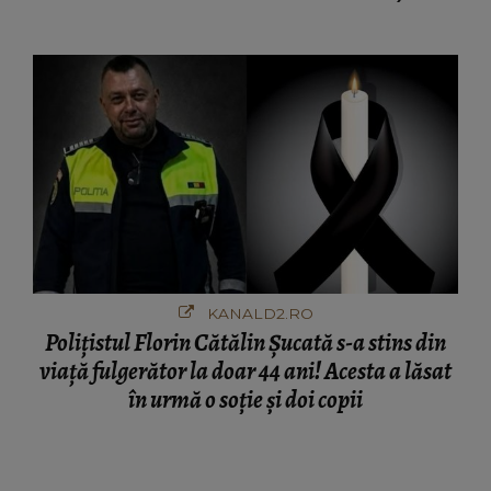
afacere a deschis cu banii obținuți? SUMA E
COLOSALĂ
KANALD2.RO
Polițistul Florin Cătălin Șucată s-a stins din
viață fulgerător la doar 44 ani! Acesta a lăsat
în urmă o soție și doi copii