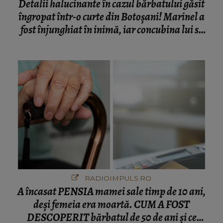
Detalii halucinante în cazul bărbatului găsit
îngropat într-o curte din Botoșani! Marinel a
fost înjunghiat în inimă, iar concubina lui se
numără printre suspecți
RADIOIMPULS.RO
A încasat PENSIA mamei sale timp de 10 ani,
deși femeia era moartă. CUM A FOST
DESCOPERIT bărbatul de 50 de ani și ce