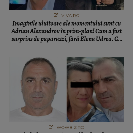
VIVA.RO
Imaginile uluitoare ale momentului sunt cu
Adrian Alexandrov în prim-plan! Cum a fost
surprins de paparazzi, fără Elena Udrea. Cu
cine s-a întâlnit partenerul fostei politiciene în
București! Gestul lui...
WOWBIZ.RO