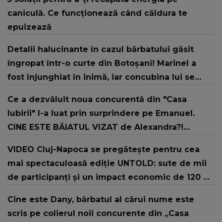
caniculă. Ce funcționează când căldura te
epuizează
Detalii halucinante în cazul bărbatului găsit
îngropat într-o curte din Botoșani! Marinel a
fost înjunghiat în inimă, iar concubina lui se
numără printre suspecți
Ce a dezvăluit noua concurentă din "Casa
Iubirii" l-a luat prin surprindere pe Emanuel.
CINE ESTE BĂIATUL VIZAT de Alexandra?!
Aflându-se în fața faptului împlinit, A
VIDEO Cluj-Napoca se pregătește pentru cea
RECUNOSCUT IMEDIAT: "Am avut..."
mai spectaculoasă ediție UNTOLD: sute de mii
de participanți și un impact economic de 120 de
milioane de euro
Cine este Dany, bărbatul al cărui nume este
scris pe colierul noii concurente din „Casa