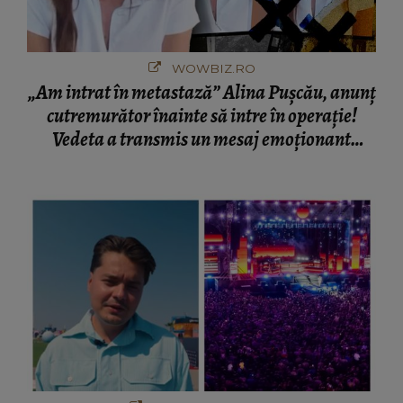
WOWBIZ.RO
„Am intrat în metastază” Alina Pușcău, anunț
cutremurător înainte să intre în operație!
Vedeta a transmis un mesaj emoționant
fanilor