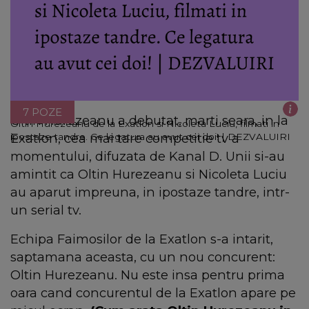
7 POZE
Oltin Hurezeanu a debutat, marti seara, in la
Oltin Hurezeanu de la Exatlon si Nicoleta Luciu, filmati in
Exatlon, cea mai tare competitie tv a
ipostaze tandre. Ce legatura au avut cei doi! | DEZVALUIRI
momentului, difuzata de Kanal D. Unii si-au
amintit ca Oltin Hurezeanu si Nicoleta Luciu
au aparut impreuna, in ipostaze tandre, intr-
un serial tv.
Echipa Faimosilor de la Exatlon s-a intarit,
saptamana aceasta, cu un nou concurent:
Oltin Hurezeanu. Nu este insa pentru prima
oara cand concurentul de la Exatlon apare pe