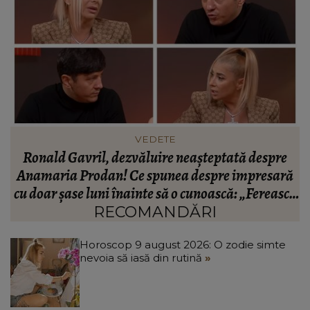
INFORMATIILE ZILEI
BREAKING! Lionel Messi este în doliu! Tatăl
ă
fotbalistului s-a stins din viață!
R
că
C
RECOMANDĂRI
Horoscop 9 august 2026: O zodie simte
nevoia să iasă din rutină