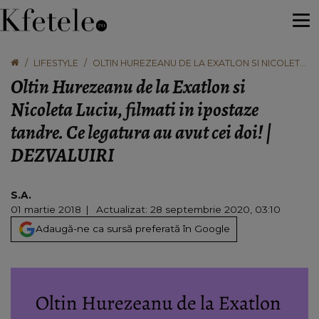
LIFESTYLE
OLTIN HUREZEANU DE LA EXATLON SI NICOLETA
LUCIU, FILMATI IN IPOSTAZE TANDRE. CE
Oltin Hurezeanu de la Exatlon si
LEGATURA AU AVUT CEI DOI! | DEZVALUIRI
Nicoleta Luciu, filmati in ipostaze
tandre. Ce legatura au avut cei doi! |
DEZVALUIRI
S.A.
01 martie 2018
Actualizat: 28 septembrie 2020, 03:10
Adaugă-ne ca sursă preferată în Google