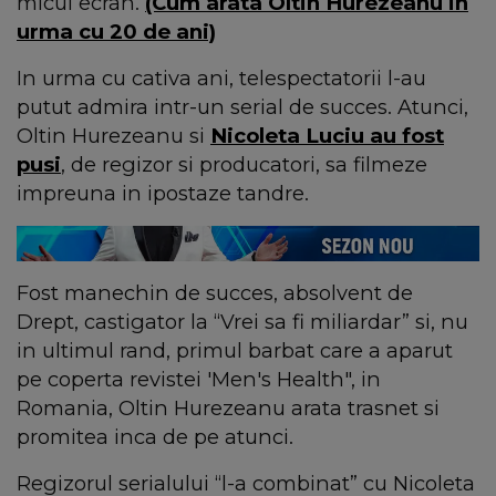
micul ecran.
(Cum arata Oltin Hurezeanu in
urma cu 20 de ani)
In urma cu cativa ani, telespectatorii l-au
putut admira intr-un serial de succes. Atunci,
Oltin Hurezeanu si
Nicoleta Luciu au fost
pusi
, de regizor si producatori, sa filmeze
impreuna in ipostaze tandre.
Fost manechin de succes, absolvent de
Drept, castigator la “Vrei sa fi miliardar” si, nu
in ultimul rand, primul barbat care a aparut
pe coperta revistei 'Men's Health", in
Romania, Oltin Hurezeanu arata trasnet si
promitea inca de pe atunci.
Regizorul serialului “l-a combinat” cu Nicoleta