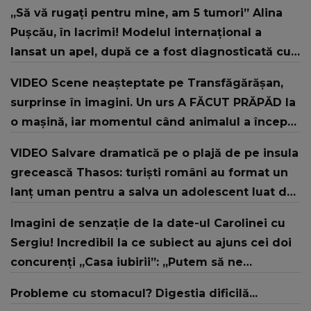
doi ani
„Să vă rugați pentru mine, am 5 tumori” Alina
Pușcău, în lacrimi! Modelul internațional a
lansat un apel, după ce a fost diagnosticată cu
o boală gravă
VIDEO Scene neașteptate pe Transfăgărășan,
surprinse în imagini. Un urs A FĂCUT PRĂPĂD la
o mașină, iar momentul când animalul a început
să o distrugă i-a lăsat pe MARTORI FĂRĂ
VIDEO Salvare dramatică pe o plajă de pe insula
REACȚIE. Ce a urmat și ce s-a întâmplat cu
grecească Thasos: turiști români au format un
proprietarii autoturismului
lanț uman pentru a salva un adolescent luat de
valuri
Imagini de senzație de la date-ul Carolinei cu
Sergiu! Incredibil la ce subiect au ajuns cei doi
concurenți „Casa iubirii”: „Putem să ne
despărțim”
Probleme cu stomacul? Digestia dificilă...