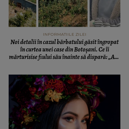
INFORMATIILE ZILEI
Noi detalii în cazul bărbatului găsit îngropat
în curtea unei case din Botoșani. Ce îi
mărturisise fiului său înainte să dispară: „Așa
a fost găsit cadavrul!”