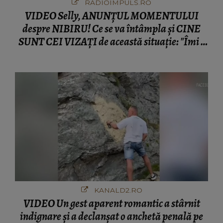
RADIOIMPULS.RO
VIDEO Selly, ANUNȚUL MOMENTULUI
despre NIBIRU! Ce se va întâmpla și CINE
SUNT CEI VIZAȚI de această situație: "Îmi e
ciudă că..."
KANALD2.RO
VIDEO Un gest aparent romantic a stârnit
indignare și a declanșat o anchetă penală pe