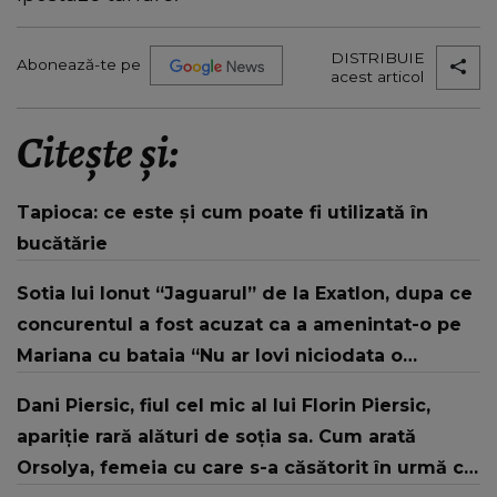
DISTRIBUIE
Abonează-te pe
acest articol
Citește și:
Tapioca: ce este și cum poate fi utilizată în
bucătărie
Sotia lui Ionut “Jaguarul” de la Exatlon, dupa ce
concurentul a fost acuzat ca a amenintat-o pe
Mariana cu bataia “Nu ar lovi niciodata o
femeie” Ce spune Nella despre Alina
Dani Piersic, fiul cel mic al lui Florin Piersic,
apariție rară alături de soția sa. Cum arată
Orsolya, femeia cu care s-a căsătorit în urmă cu