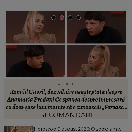
INFORMATIILE ZILEI
BREAKING! Lionel Messi este în doliu! Tatăl
ă
fotbalistului s-a stins din viață!
R
că
C
RECOMANDĂRI
Horoscop 9 august 2026: O zodie simte