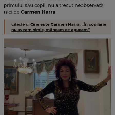
primului său copil, nu a trecut neobservată
nici de
Carmen Harra
.
Citește și:
Cine este Carmen Harra. „În copilărie
nu aveam nimic, mâncam ce apucam”