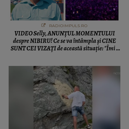
RADIOIMPULS.RO
VIDEO Selly, ANUNȚUL MOMENTULUI
despre NIBIRU! Ce se va întâmpla și CINE
SUNT CEI VIZAȚI de această situație: "Îmi e
ciudă că..."