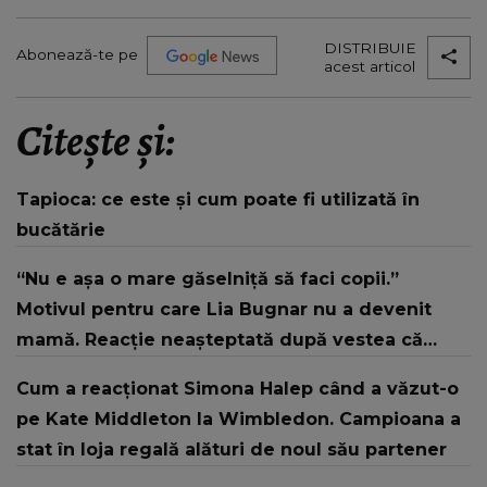
DISTRIBUIE
Abonează-te pe
acest articol
Citește și:
Tapioca: ce este și cum poate fi utilizată în
bucătărie
“Nu e așa o mare găselniță să faci copii.”
Motivul pentru care Lia Bugnar nu a devenit
mamă. Reacție neașteptată după vestea că
Theo Rose este însărcinată cu fostul ei partener
Cum a reacționat Simona Halep când a văzut-o
pe Kate Middleton la Wimbledon. Campioana a
stat în loja regală alături de noul său partener