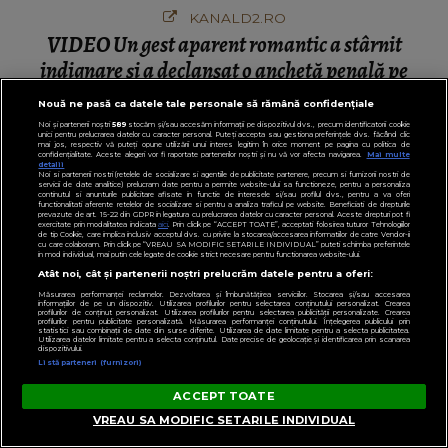
KANALD2.RO
VIDEO Un gest aparent romantic a stârnit
indignare și a declanșat o anchetă penală pe
Transfăgărășan
Nouă ne pasă ca datele tale personale să rămână confidențiale
Noi și partenerii noștri
589
stocăm și/sau accesăm informații pe dispozitivul dvs., precum identificatorii cookie
unici pentru prelucrarea datelor cu caracter personal. Puteți accepta sau gestiona preferințele dvs. făcând clic
mai jos, respectiv vă puteți opune utilizării unui interes legitim în orice moment pe pagina cu politica de
confidențialitate. Aceste alegeri vor fi raportate partenerilor noștri și nu vă vor afecta navigarea.
Mai multe
detalii
Noi si partenerii nostri (retelele de socializare si agentiile de publicitate partenere, precum si furnizorii nostri de
PENTRU TINE
servicii de date analitice) prelucram date pentru a permite website-ului sa functioneze, pentru a personaliza
continutul si anunturile publicitare afisate in functie de interesele si/sau profilul dvs., pentru a va oferi
functionalitati aferente retelelor de socializare si pentru a analiza traficul pe website. Beneficiati de drepturile
prevazute de art. 15-22 din GDPR in legatura cu prelucrarea datelor cu caracter personal. Aceste drepturi pot fi
exercitate prin modalitatea indicata
aici
. Prin click pe “ACCEPT TOATE”, acceptati folosirea tuturor Tehnologiilor
de tip Cookie, care implica inclusiv acceptul dvs. cu privire la stocarea/accesarea informatiilor de catre Vendor-ii
cu care colaboram. Prin click pe “VREAU SA MODIFIC SETARILE INDIVIDUAL” puteti schimba preferintele
in mod individual, mai putin cele legate de cookie strict necesare pentru functionarea website-ului.
Atât noi, cât și partenerii noștri prelucrăm datele pentru a oferi:
Măsurarea performanței reclamelor. Dezvoltarea și îmbunătățirea serviciilor. Stocarea și/sau accesarea
informațiilor de pe un dispozitiv. Utilizarea profilurilor pentru selectarea conținutului personalizat. Crearea
profilurilor de conținut personalizat. Utilizarea profilurilor pentru selectarea publicității personalizate. Crearea
profilurilor pentru publicitate personalizată. Măsurarea performanței conținutului. Înțelegerea publicului prin
statistici sau combinații de date din surse diferite. Utilizarea de date limitate pentru a selecta publicitatea.
Utilizarea datelor limitate pentru a selecta conținutul. Date precise de geolocație și identificarea prin scanarea
dispozitivului.
Listă parteneri (furnizori)
ACCEPT TOATE
VREAU SA MODIFIC SETARILE INDIVIDUAL