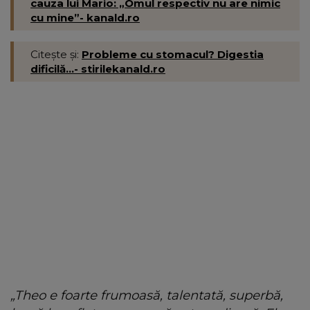
cauza lui Mario: „Omul respectiv nu are nimic
cu mine”- kanald.ro
Citește și:
Probleme cu stomacul? Digestia
dificilă...- stirilekanald.ro
„Theo e foarte frumoasă, talentată, superbă,