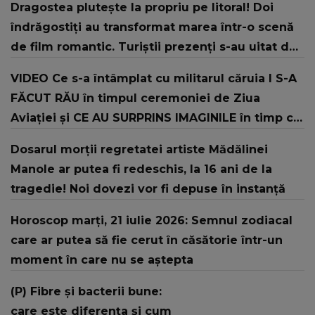
Dragostea plutește la propriu pe litoral! Doi
îndrăgostiți au transformat marea într-o scenă
de film romantic. Turiștii prezenți s-au uitat de
două ori
VIDEO Ce s-a întâmplat cu militarul căruia I S-A
FĂCUT RĂU în timpul ceremoniei de Ziua
Aviației şi CE AU SURPRINS IMAGINILE în timp ce
şeful Armatei și-a continuat discursul: "Offf,
Dosarul morții regretatei artiste Mădălinei
săracul băiat! Sper că..."
Manole ar putea fi redeschis, la 16 ani de la
tragedie! Noi dovezi vor fi depuse în instanță
Horoscop marți, 21 iulie 2026: Semnul zodiacal
care ar putea să fie cerut în căsătorie într-un
moment în care nu se aștepta
(P) Fibre și bacterii bune:
care este diferența și cum