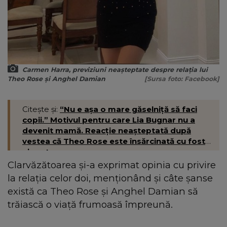
Carmen Harra, previziuni neașteptate despre relația lui
Theo Rose și Anghel Damian
[Sursa foto: Facebook]
Citește și:
“Nu e așa o mare găselniță să faci
copii.” Motivul pentru care Lia Bugnar nu a
devenit mamă. Reacție neașteptată după
vestea că Theo Rose este însărcinată cu fostul
ei partener
Clarvăzătoarea și-a exprimat opinia cu privire
la relația celor doi, menționând și câte șanse
există ca Theo Rose și Anghel Damian să
trăiască o viață frumoasă împreună.