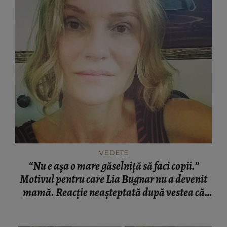
VEDETE
“Nu e așa o mare găselniță să faci copii.”
Motivul pentru care Lia Bugnar nu a devenit
mamă. Reacție neașteptată după vestea că
Theo Rose este însărcinată cu fostul ei partener