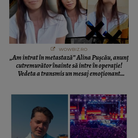
WOWBIZ.RO
„Am intrat în metastază” Alina Pușcău, anunț
cutremurător înainte să intre în operație!
Vedeta a transmis un mesaj emoționant
fanilor