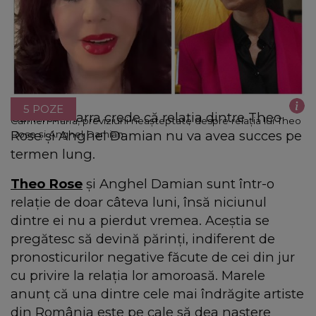
5 POZE
Carmen Harra crede că relația dintre Theo
Carmen Harra, previziuni neașteptate despre relația lui Theo
Rose și Anghel Damian nu va avea succes pe
Rose și Anghel Damian
termen lung.
Theo Rose
și Anghel Damian sunt într-o
relație de doar câteva luni, însă niciunul
dintre ei nu a pierdut vremea. Aceștia se
pregătesc să devină părinți, indiferent de
pronosticurilor negative făcute de cei din jur
cu privire la relația lor amoroasă. Marele
anunț că una dintre cele mai îndrăgite artiste
din România este pe cale să dea naștere