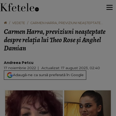
VEDETE
CARMEN HARRA, PREVIZIUNI NEAȘTEPTATE
DESPRE RELAȚIA LUI THEO ROSE ȘI ANGHEL
Carmen Harra, previziuni neașteptate
DAMIAN
despre relația lui Theo Rose și Anghel
Damian
Andreea Petcu
17 noiembrie 2022
Actualizat: 17 august 2023, 02:40
Adaugă-ne ca sursă preferată în Google