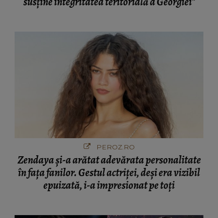
susține integritatea teritorială a Georgiei"
PEROZ.RO
Zendaya și-a arătat adevărata personalitate
în fața fanilor. Gestul actriței, deși era vizibil
epuizată, i-a impresionat pe toți