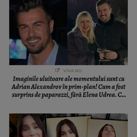
VIVA.RO
Imaginile uluitoare ale momentului sunt cu
Adrian Alexandrov în prim-plan! Cum a fost
surprins de paparazzi, fără Elena Udrea. Cu
cine s-a întâlnit partenerul fostei politiciene în
București! Gestul lui...