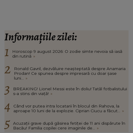
Informațiile zilei:
Horoscop 9 august 2026: O zodie simte nevoia să iasă
din rutină
»
Ronald Gavril, dezvăluire neașteptată despre Anamaria
Prodan! Ce spunea despre impresară cu doar șase
luni...
»
BREAKING! Lionel Messi este în doliu! Tatăl fotbalistului
s-a stins din viață!
»
Când vor putea intra locatarii în blocul din Rahova, la
aproape 10 luni de la explozie. Ciprian Ciucu a făcut...
»
Acuzații grave după găsirea fetiței de 11 ani dispărute în
Bacău! Familia copilei cere imaginile de...
»