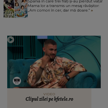
Spania în care trei frați și-au pierdut viața!
Mama lor a transmis un mesaj răvășitor:
„Am comori în cer, dar mă doare.”
VIDEO
Clipul zilei pe kfetele.ro