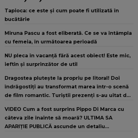
Tapioca: ce este și cum poate fi utilizată în
bucătărie
Miruna Pascu a fost eliberată. Ce se va întâmpla
cu femeia, în următoarea perioadă
NU pleca în vacanță fără acest obiect! Este mic,
ieftin și surprinzător de util
Dragostea plutește la propriu pe litoral! Doi
îndrăgostiți au transformat marea într-o scenă
de film romantic. Turiștii prezenți s-au uitat de
două ori
VIDEO Cum a fost surprins Pippo Di Marca cu
câteva zile înainte să moară? ULTIMA SA
APARIȚIE PUBLICĂ ascunde un detaliu
cutremurător pe care toți L-AU OBSERVAT abia