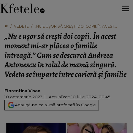
VEDETE
„NU E UȘOR SĂ CREȘTI DOI COPII. ÎN ACEST
MOMENT MI-AR PLĂCEA O FAMILIE ÎNTREAGĂ.”
„Nu e ușor să crești doi copii. În acest
CUM SE DESCURCĂ ANDREEA ANTONESCU ÎN
ROLUL DE MAMĂ SINGURĂ. VEDETA SE ÎMPARTE
moment mi-ar plăcea o familie
ÎNTRE CARIERĂ ȘI FAMILIE
întreagă.” Cum se descurcă Andreea
Antonescu în rolul de mamă singură.
Vedeta se împarte între carieră și familie
Florentina Visan
10 octombrie 2023
Actualizat: 10 iulie 2024, 00:45
Adaugă-ne ca sursă preferată în Google