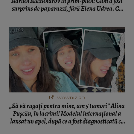
Adrian Alexandrov în prim-plan! Cum a fost
surprins de paparazzi, fără Elena Udrea. Cu
cine s-a întâlnit partenerul fostei politiciene în
București! Gestul lui...
WOWBIZ.RO
„Să vă rugați pentru mine, am 5 tumori” Alina
Pușcău, în lacrimi! Modelul internațional a
lansat un apel, după ce a fost diagnosticată cu
o boală gravă