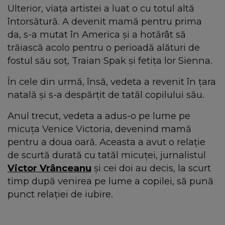
Ulterior, viața artistei a luat o cu totul altă
întorsătură. A devenit mamă pentru prima
da, s-a mutat în America și a hotărât să
trăiască acolo pentru o perioadă alături de
fostul său soț, Traian Spak și fetița lor Sienna.
În cele din urmă, însă, vedeta a revenit în țara
natală și s-a despărțit de tatăl copilului său.
Anul trecut, vedeta a adus-o pe lume pe
micuța Venice Victoria, devenind mamă
pentru a doua oară. Aceasta a avut o relație
de scurtă durată cu tatăl micuței, jurnalistul
Victor Vrânceanu
și cei doi au decis, la scurt
timp după venirea pe lume a copilei, să pună
punct relației de iubire.