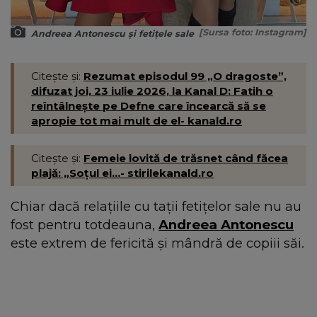
[Sursa foto: Instagram]
Andreea Antonescu și fetițele sale
Citește și:
Rezumat episodul 99 „O dragoste”,
difuzat joi, 23 iulie 2026, la Kanal D: Fatih o
reîntâlnește pe Defne care încearcă să se
apropie tot mai mult de el- kanald.ro
Citește și:
Femeie lovită de trăsnet când făcea
plajă: „Soțul ei...- stirilekanald.ro
Chiar dacă relațiile cu tații fetițelor sale nu au
fost pentru totdeauna,
Andreea Antonescu
este extrem de fericită și mândră de copiii săi.