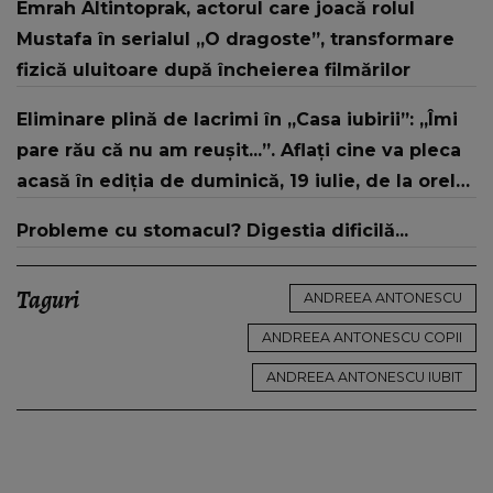
Emrah Altintoprak, actorul care joacă rolul
după vestea tristă: "Încă nu putem să credem
Mustafa în serialul „O dragoste”, transformare
și..."
fizică uluitoare după încheierea filmărilor
Eliminare plină de lacrimi în „Casa iubirii”: „Îmi
pare rău că nu am reușit...”. Aflați cine va pleca
acasă în ediția de duminică, 19 iulie, de la orele
16:00 și 19:00, doar la Kanal D
Probleme cu stomacul? Digestia dificilă...
Taguri
ANDREEA ANTONESCU
ANDREEA ANTONESCU COPII
ANDREEA ANTONESCU IUBIT