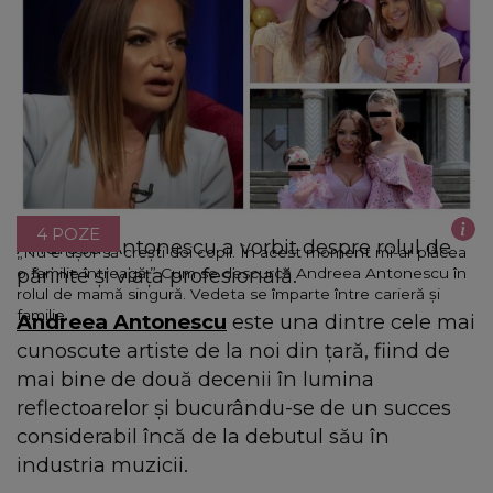
4 POZE
Andreea Antonescu a vorbit despre rolul de
„Nu e ușor să crești doi copii. În acest moment mi-ar plăcea
părinte și viața profesională.
o familie întreagă.” Cum se descurcă Andreea Antonescu în
rolul de mamă singură. Vedeta se împarte între carieră și
familie
Andreea Antonescu
este una dintre cele mai
cunoscute artiste de la noi din țară, fiind de
mai bine de două decenii în lumina
reflectoarelor și bucurându-se de un succes
considerabil încă de la debutul său în
industria muzicii.