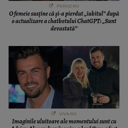
PEROZ.RO
O femeie susține că și-a pierdut „iubitul” după
o actualizare a chatbotului ChatGPT: „Sunt
devastată”
VIVA.RO
Imaginile uluitoare ale momentului sunt cu