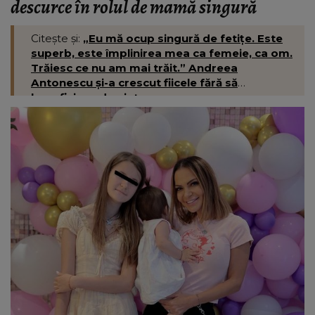
descurce în rolul de mamă singură
Citește și:
„Eu mă ocup singură de fetițe. Este
superb, este împlinirea mea ca femeie, ca om.
Trăiesc ce nu am mai trăit.” Andreea
Antonescu și-a crescut fiicele fără să
beneficieze de ajutor