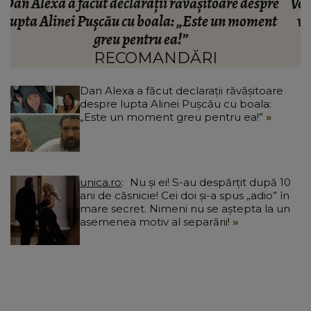
e
Veste bună pentru 3 semne zodiacale. Viața lor se
t
va schimba complet în a doua jumătate a lunii
august
RECOMANDĂRI
Dan Alexa a făcut declarații răvășitoare
despre lupta Alinei Pușcău cu boala:
„Este un moment greu pentru ea!”
unica.ro
Nu și ei! S-au despărțit după 10
ani de căsnicie! Cei doi și-a spus „adio” în
mare secret. Nimeni nu se aștepta la un
asemenea motiv al separării!