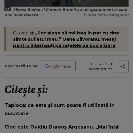
Mircea Badea și Carmen Brumă au un apartament la care
unii doar visează
[Sursa foto: Instagram]
Citește și:
„Pot alege să mă bag în pat cu cine
simte sufletul meu.” Oana Zăvoranu, mesaj
pentru internauți pe rețelele de socializare
DISTRIBUIE
Abonează-te pe
acest articol
Citește și:
Tapioca: ce este și cum poate fi utilizată în
bucătărie
Cine este Ovidiu Dragoș Argeșanu. „Mai întâi