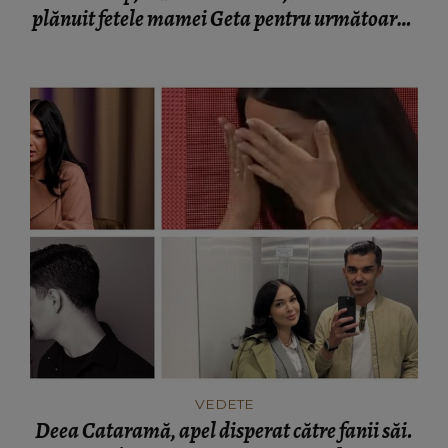
plănuit fetele mamei Geta pentru următoarea
săptămână: „Vă ținem la curent despre cum
merge.”
VEDETE
Deea Cataramă, apel disperat către fanii săi.