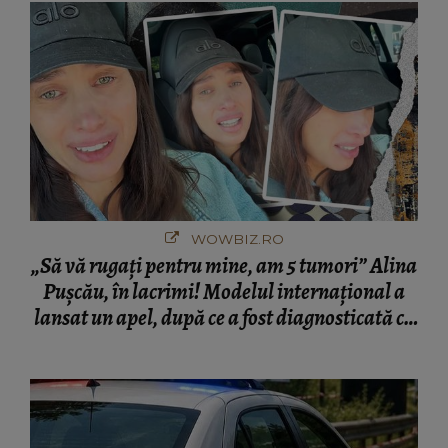
WOWBIZ.RO
„Să vă rugați pentru mine, am 5 tumori” Alina
Pușcău, în lacrimi! Modelul internațional a
lansat un apel, după ce a fost diagnosticată cu
o boală gravă