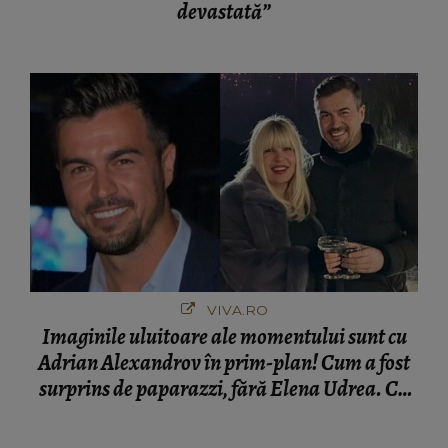
devastată”
VIVA.RO
Imaginile uluitoare ale momentului sunt cu
Adrian Alexandrov în prim-plan! Cum a fost
surprins de paparazzi, fără Elena Udrea. Cu
cine s-a întâlnit partenerul fostei politiciene în
București! Gestul lui...