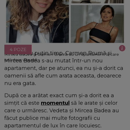
4 POZE
În urmă cu puțin timp, Carmen Brumă și
Mircea Badea și Carmen Brumă au un apartament la care
Mircea Badea s-au mutat într-un nou
unii doar visează
apartament, dar pe atunci, ea nu și-a dorit ca
oamenii să afle cum arata aceasta, deoarece
nu era gata.
După ce a arătat exact cum și-a dorit ea a
simțit că este
momentul
să le arate și celor
care o urmăresc. Vedeta și Mircea Badea au
făcut publice mai multe fotografii cu
apartamentul de lux în care locuiesc.