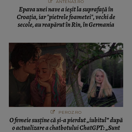
ANTENA3.RO
Epava unei nave a ieșit la suprafață în
Croația, iar "pietrele foametei", vechi de
secole, au reapărut în Rin, în Germania
PEROZ.RO
O femeie susține că și-a pierdut „iubitul” după
o actualizare a chatbotului ChatGPT: „Sunt