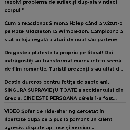
rezolvi problema de suflet și dup-aia vindeci
corpul!”
Cum a reacționat Simona Halep când a văzut-o
pe Kate Middleton la Wimbledon. Campioana a
stat în loja regală alături de noul său partener
Dragostea plutește la propriu pe litoral! Doi
îndrăgostiți au transformat marea într-o scenă
de film romantic. Turiștii prezenți s-au uitat de
două ori
Destin dureros pentru fetița de șapte ani,
SINGURA SUPRAVIEȚUITOATE a accidentului din
Grecia. CINE ESTE PERSOANA căreia i-a fost
încredințată: "Tutela va fi instituită după
VIDEO Șofer de ride-sharing cercetat în
revenirea copilei în țară, deoarece..."
libertate după ce a pus la pământ un client
agresiv: dispute aprinse și versiuni