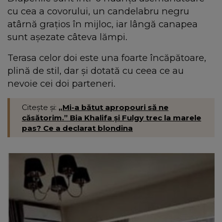
cu cea a covorului, un candelabru negru
atârnă grațios în mijloc, iar lângă canapea
sunt așezate câteva lămpi.
Terasa celor doi este una foarte încăpătoare,
plină de stil, dar și dotată cu ceea ce au
nevoie cei doi parteneri.
Citește și:
„Mi-a bătut apropouri să ne
căsătorim.” Bia Khalifa și Fulgy trec la marele
pas? Ce a declarat blondina