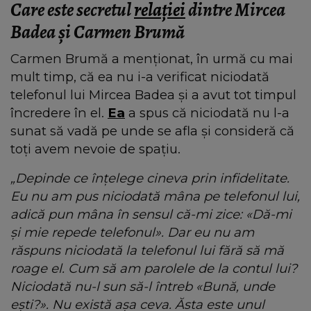
Care este secretul
relației
dintre Mircea
Badea și Carmen Brumă
Carmen Brumă a menționat, în urmă cu mai
mult timp, că ea nu i-a verificat niciodată
telefonul lui Mircea Badea și a avut tot timpul
încredere în el.
Ea
a spus că niciodată nu l-a
sunat să vadă pe unde se afla și consideră că
toți avem nevoie de spațiu.
„Depinde ce înțelege cineva prin infidelitate.
Eu nu am pus niciodată mâna pe telefonul lui,
adică pun mâna în sensul că-mi zice: «Dă-mi
și mie repede telefonul». Dar eu nu am
răspuns niciodată la telefonul lui fără să mă
roage el. Cum să am parolele de la contul lui?
Niciodată nu-l sun să-l întreb «Bună, unde
ești?». Nu există așa ceva. Ăsta este unul