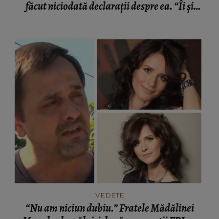
făcut niciodată declarații despre ea. “Îi și
vedeam foarte bine pe amândoi împreună.”
VEDETE
“Nu am niciun dubiu.” Fratele Mădălinei