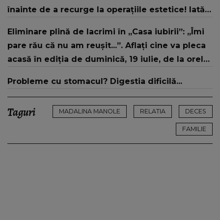
înainte de a recurge la operațiile estetice! Iată
ce aspect fizic uluitor avea aceasta la 19 ani:
Eliminare plină de lacrimi în „Casa iubirii”: „Îmi
„Tinerețe rebelă”
pare rău că nu am reușit...”. Aflați cine va pleca
acasă în ediția de duminică, 19 iulie, de la orele
16:00 și 19:00, doar la Kanal D
Probleme cu stomacul? Digestia dificilă...
Taguri
MADALINA MANOLE
RELATIA
DECES
FAMILIE