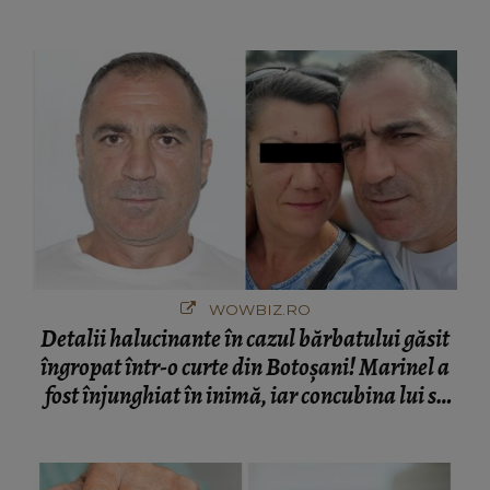
cine s-a întâlnit partenerul fostei politiciene în
București! Gestul lui...
WOWBIZ.RO
Detalii halucinante în cazul bărbatului găsit
îngropat într-o curte din Botoșani! Marinel a
fost înjunghiat în inimă, iar concubina lui se
numără printre suspecți