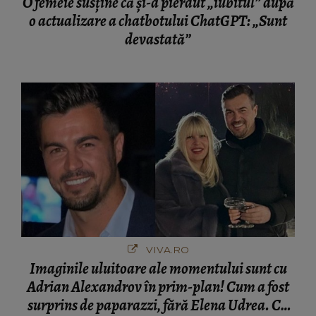
O femeie susține că și-a pierdut „iubitul” după
o actualizare a chatbotului ChatGPT: „Sunt
devastată”
VIVA.RO
Imaginile uluitoare ale momentului sunt cu
Adrian Alexandrov în prim-plan! Cum a fost
surprins de paparazzi, fără Elena Udrea. Cu