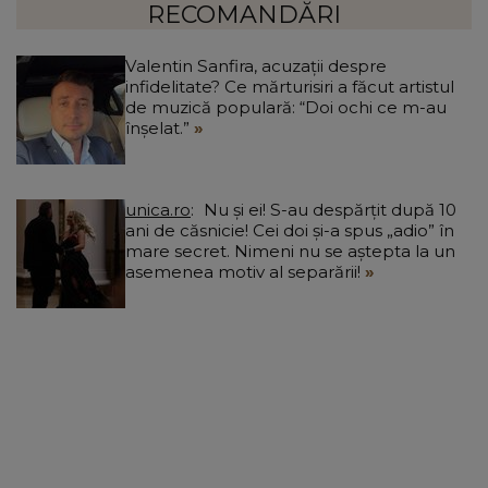
RECOMANDĂRI
Valentin Sanfira, acuzații despre
infidelitate? Ce mărturisiri a făcut artistul
de muzică populară: “Doi ochi ce m-au
înșelat.”
unica.ro
Nu și ei! S-au despărțit după 10
ani de căsnicie! Cei doi și-a spus „adio” în
mare secret. Nimeni nu se aștepta la un
asemenea motiv al separării!