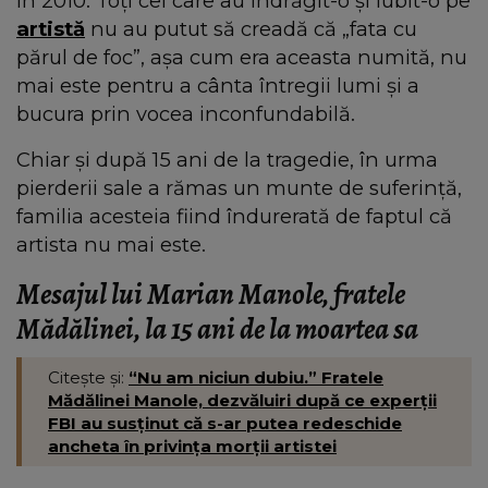
în 2010. Toți cei care au îndrăgit-o și iubit-o pe
artistă
nu au putut să creadă că „fata cu
părul de foc”, așa cum era aceasta numită, nu
mai este pentru a cânta întregii lumi și a
bucura prin vocea inconfundabilă.
Chiar și după 15 ani de la tragedie, în urma
pierderii sale a rămas un munte de suferință,
familia acesteia fiind îndurerată de faptul că
artista nu mai este.
Mesajul lui Marian Manole, fratele
Mădălinei, la 15 ani de la moartea sa
Citește și:
“Nu am niciun dubiu.” Fratele
Mădălinei Manole, dezvăluiri după ce experții
FBI au susținut că s-ar putea redeschide
ancheta în privința morții artistei