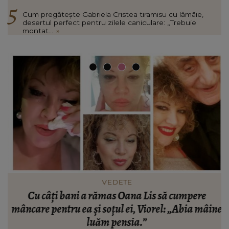
Cum pregătește Gabriela Cristea tiramisu cu lămâie,
desertul perfect pentru zilele caniculare: „Trebuie
montat...
»
VEDETE
Ce
Cu câți bani a rămas Oana Lis să cumpere
:
mâncare pentru ea și soțul ei, Viorel: „Abia mâine
d
luăm pensia.”