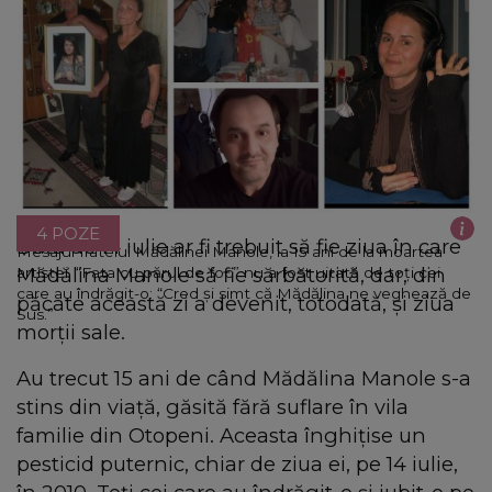
4 POZE
Data de 14 iulie ar fi trebuit să fie ziua în care
Mesajul fratelui Mădălinei Manole, la 15 ani de la moartea
Mădălina Manole să fie sărbătorită, dar, din
artistei. “Fata cu părul de foc” nu a fost uitată de toți cei
care au îndrăgit-o: “Cred și simt că Mădălina ne veghează de
păcate această zi a devenit, totodată, și ziua
Sus.”
morții sale.
Au trecut 15 ani de când Mădălina Manole s-a
stins din viață, găsită fără suflare în vila
familie din Otopeni. Aceasta înghițise un
pesticid puternic, chiar de ziua ei, pe 14 iulie,