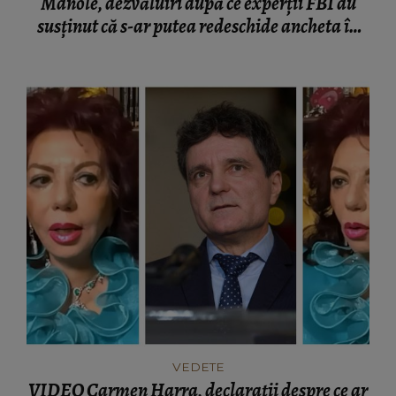
Manole, dezvăluiri după ce experții FBI au
susținut că s-ar putea redeschide ancheta în
privința morții artistei
VEDETE
VIDEO Carmen Harra, declarații despre ce ar