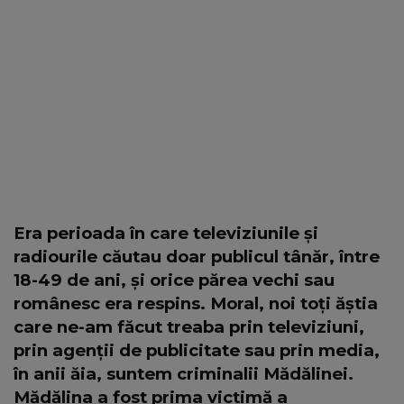
Era perioada în care televiziunile și
radiourile căutau doar publicul tânăr, între
18-49 de ani, și orice părea vechi sau
românesc era respins. Moral, noi toți ăștia
care ne-am făcut treaba prin televiziuni,
prin agenții de publicitate sau prin media,
în anii ăia, suntem criminalii Mădălinei.
Mădălina a fost prima victimă a