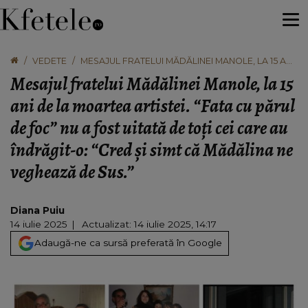
VEDETE
MESAJUL FRATELUI MĂDĂLINEI MANOLE, LA 15 ANI
DE LA MOARTEA ARTISTEI. “FATA CU PĂRUL DE
Mesajul fratelui Mădălinei Manole, la 15
FOC” NU A FOST UITATĂ DE TOȚI CEI CARE AU
ÎNDRĂGIT-O: “CRED ȘI SIMT CĂ MĂDĂLINA NE
ani de la moartea artistei. “Fata cu părul
VEGHEAZĂ DE SUS.”
de foc” nu a fost uitată de toți cei care au
îndrăgit-o: “Cred și simt că Mădălina ne
veghează de Sus.”
Diana Puiu
14 iulie 2025
Actualizat: 14 iulie 2025, 14:17
Adaugă-ne ca sursă preferată în Google