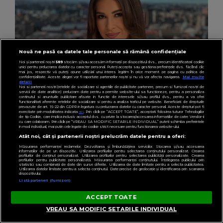
Nouă ne pasă ca datele tale personale să rămână confidențiale
Noi și partenerii noștri
589
stocăm și/sau accesăm informații pe dispozitivul dvs., precum identificatorii cookie
unici pentru prelucrarea datelor cu caracter personal. Puteți accepta sau gestiona preferințele dvs. făcând clic
mai jos, respectiv vă puteți opune utilizării unui interes legitim în orice moment pe pagina cu politica de
confidențialitate. Aceste alegeri vor fi raportate partenerilor noștri și nu vă vor afecta navigarea.
Mai multe
detalii
Noi si partenerii nostri (retelele de socializare si agentiile de publicitate partenere, precum si furnizorii nostri de
servicii de date analitice) prelucram date pentru a permite website-ului sa functioneze, pentru a personaliza
continutul si anunturile publicitare afisate in functie de interesele si/sau profilul dvs., pentru a va oferi
functionalitati aferente retelelor de socializare si pentru a analiza traficul pe website. Beneficiati de drepturile
prevazute de art. 15-22 din GDPR in legatura cu prelucrarea datelor cu caracter personal. Aceste drepturi pot fi
exercitate prin modalitatea indicata
aici
. Prin click pe “ACCEPT TOATE”, acceptati folosirea tuturor Tehnologiilor
de tip Cookie, care implica inclusiv acceptul dvs. cu privire la stocarea/accesarea informatiilor de catre Vendor-ii
cu care colaboram. Prin click pe “VREAU SA MODIFIC SETARILE INDIVIDUAL” puteti schimba preferintele
in mod individual, mai putin cele legate de cookie strict necesare pentru functionarea website-ului.
DIVERTISMENT
Atât noi, cât și partenerii noștri prelucrăm datele pentru a oferi:
Unde pleacă în vacanță prezentatorii de știri
Măsurarea performanței reclamelor. Dezvoltarea și îmbunătățirea serviciilor. Stocarea și/sau accesarea
de la Kanal D
informațiilor de pe un dispozitiv. Utilizarea profilurilor pentru selectarea conținutului personalizat. Crearea
profilurilor de conținut personalizat. Utilizarea profilurilor pentru selectarea publicității personalizate. Crearea
profilurilor pentru publicitate personalizată. Măsurarea performanței conținutului. Înțelegerea publicului prin
statistici sau combinații de date din surse diferite. Utilizarea de date limitate pentru a selecta publicitatea.
Utilizarea datelor limitate pentru a selecta conținutul. Date precise de geolocație și identificarea prin scanarea
dispozitivului.
Listă parteneri (furnizori)
ACCEPT TOATE
VREAU SA MODIFIC SETARILE INDIVIDUAL