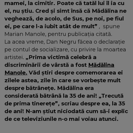
mamei, la cimitir. Poate că tatăl lui îl ia cu
el, nu știu. Cred și simt însă că Mădălina ne
veghează, de acolo, de Sus, pe noi, pe fiul
ei, pe care l-a iubit atât de mult”
,
spune
Marian Manole, pentru publicația citată.
La acea vreme, Dan Negru făcea o declarație
pe contul de socializare, cu privire la moartea
artistei.
„Prima victimă celebră a
discriminării de vârstă a fost
Mădălina
Manole.
Văd știri despre comemorarea ei
zilele astea, zile în care se vorbește mult
despre bătrânețe. Mădălina era
considerată bătrână la 35 de ani! „Trecută
de prima tinerețe”, scriau despre ea, la 35
de ani! N-am știut niciodată cum să-i explic
de ce televiziunile n-o mai voiau atunci.