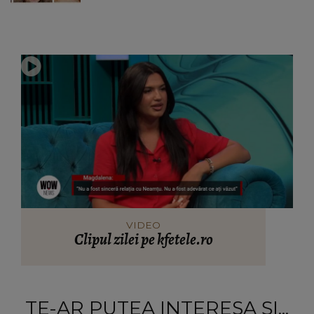
VIDEO
Clipul zilei pe kfetele.ro
TE-AR PUTEA INTERESA ȘI...