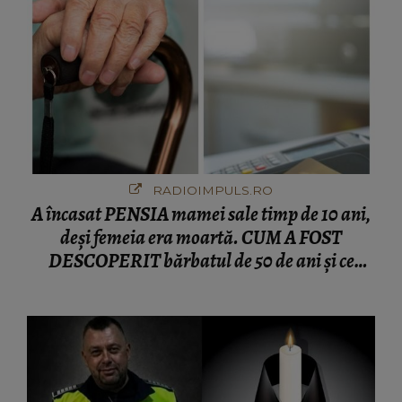
RADIOIMPULS.RO
A încasat PENSIA mamei sale timp de 10 ani,
deși femeia era moartă. CUM A FOST
DESCOPERIT bărbatul de 50 de ani și ce
afacere a deschis cu banii obținuți? SUMA E
COLOSALĂ