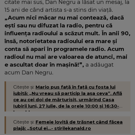
citate mai sus, Dan Negru a lăsat un mesaj, la
15 ani de când artista s-a stins din viață.
„Acum nici măcar nu mai contează, dacă
ești sau nu difuzat la radio, pentru că
influența radioului a scăzut mult. În anii 90,
însă, notorietatea radioului era mare și
conta să apari în programele radio. Acum
radioul nu mai are valoarea de atunci, mai
e ascultat doar în mașină!”,
a adăugat
acum Dan Negru.
Citește și:
Mario pus față în față cu fosta lui
iubită: „Nu vreau să particip la așa ceva”. Află
ce au cei doi de mărturisit, urmărind Casa
Iubirii luni, 27 iulie, de la orele 10:00 și 16:30-
kanald.ro
Citește și:
Femeie lovită de trăsnet când făcea
plajă: „Soțul ei...- stirilekanald.ro