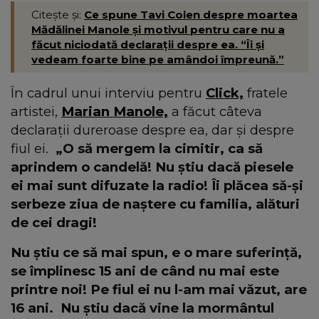
Citește și:
Ce spune Tavi Colen despre moartea
Mădălinei Manole și motivul pentru care nu a
făcut niciodată declarații despre ea. “Îi și
vedeam foarte bine pe amândoi împreună.”
În cadrul unui interviu pentru
Click,
fratele
artistei,
Marian Manole,
a făcut câteva
declarații dureroase despre ea, dar și despre
fiul ei.
„O să mergem la cimitir, ca să
aprindem o candelă! Nu știu dacă piesele
ei mai sunt difuzate la radio! Îi plăcea să-și
serbeze ziua de naștere cu familia, alături
de cei dragi!
Nu știu ce să mai spun, e o mare suferință,
se împlinesc 15 ani de când nu mai este
printre noi! Pe fiul ei nu l-am mai văzut, are
16 ani.
Nu știu dacă vine la mormântul