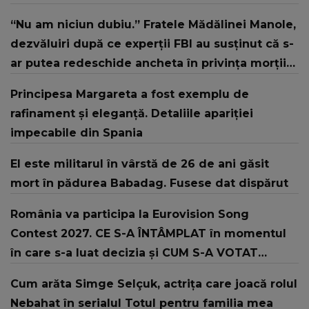
“Nu am niciun dubiu.” Fratele Mădălinei Manole,
dezvăluiri după ce experții FBI au susținut că s-
ar putea redeschide ancheta în privința morții
artistei
Principesa Margareta a fost exemplu de
rafinament și eleganță. Detaliile apariției
impecabile din Spania
El este militarul în vârstă de 26 de ani găsit
mort în pădurea Babadag. Fusese dat dispărut
România va participa la Eurovision Song
Contest 2027. CE S-A ÎNTÂMPLAT în momentul
în care s-a luat decizia și CUM S-A VOTAT
revenirea în concurs: "Reprezintă un proiect
Cum arăta Simge Selçuk, actrița care joacă rolul
strategic de..."
Nebahat în serialul Totul pentru familia mea