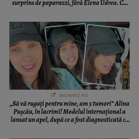
surprins de paparazzi, fără Elena Udrea. Cu
cine s-a întâlnit partenerul fostei politiciene în
București! Gestul lui...
WOWBIZ.RO
„Să vă rugați pentru mine, am 5 tumori” Alina
Pușcău, în lacrimi! Modelul internațional a
lansat un apel, după ce a fost diagnosticată cu
o boală gravă