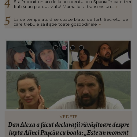
S-a împlinit un an de la accidentul din Spania în care trei
frați și-au pierdut viața! Mama lor a transmis un...
»
La ce temperatură se coace blatul de tort. Secretul pe
care trebuie să îl știe toate gospodinele
»
HOROSCOPUL LUNII
e
Veste bună pentru 3 semne zodiacale. Viața lor se
t
va schimba complet în a doua jumătate a lunii