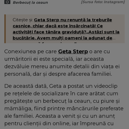
[Sursa foto: Instagram]
Berbecuț la ceaun
Citește și:
Geta Sterp nu renunță la treburile
casnice, chiar dacă este însărcinată! Ce
activități face tânăra graviduță?„Astăzi sunt la
bucătărie. Avem mulți oameni la adunat de
prune, ca să facem vin ars.”
Conexiunea pe care
Geta Sterp
o are cu
urmăritorii ei este specială, iar aceasta
dezvăluie mereu anumite detalii din viața ei
personală, dar și despre afacerea familiei.
De această dată, Geta a postat un videoclip
pe rețelele de socializare în care arătat cum
pregătește un berbecuț la ceaun, cu piure și
mămăliga, fiind printre mâncărurile preferate
ale familiei. Aceasta a venit și cu un anunț
pentru clienții din online, iar împreună cu