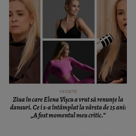
VEDETE
Ziua în care Elena Vîșcu a vrut să renunțe la
dansuri. Ce i s-a întâmplat la vârsta de 15 ani:
„A fost momentul meu critic.”