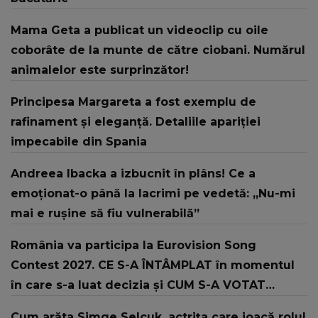
Mama Geta a publicat un videoclip cu oile
coborâte de la munte de către ciobani. Numărul
animalelor este surprinzător!
Principesa Margareta a fost exemplu de
rafinament și eleganță. Detaliile apariției
impecabile din Spania
Andreea Ibacka a izbucnit în plâns! Ce a
emoționat-o până la lacrimi pe vedetă: „Nu-mi
mai e rușine să fiu vulnerabilă”
România va participa la Eurovision Song
Contest 2027. CE S-A ÎNTÂMPLAT în momentul
în care s-a luat decizia și CUM S-A VOTAT
revenirea în concurs: "Reprezintă un proiect
Cum arăta Simge Selçuk, actrița care joacă rolul