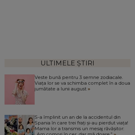
ULTIMELE ȘTIRI
Veste bună pentru 3 semne zodiacale.
Viața lor se va schimba complet în a doua
jumătate a lunii august
S-a împlinit un an de la accidentul din
Spania în care trei frați și-au pierdut viața!
Mama lor a transmis un mesaj răvășitor:
„Am comori în cer, dar mă doare.”