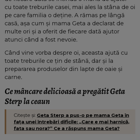
cu toate treburile casei, mai ales la stâna de oi
pe care familia o deține. A rămas pe lângă
casă, așa cum și mama Geta a declarat de
multe ori și a oferit de fiecare dată ajutor
atunci când a fost nevoie.
Când vine vorba despre oi, aceasta ajută cu
toate treburile ce țin de stână, dar și la
prepararea produselor din lapte de oaie și
carne.
Ce mâncare delicioasă a pregătit Geta
Sterp la ceaun
Citește și:
Geta Sterp a pus-o pe mama Geta în
fața unei întrebări dificile: „Care e mai harnică,
fata sau nora?” Ce a răspuns mama Geta?