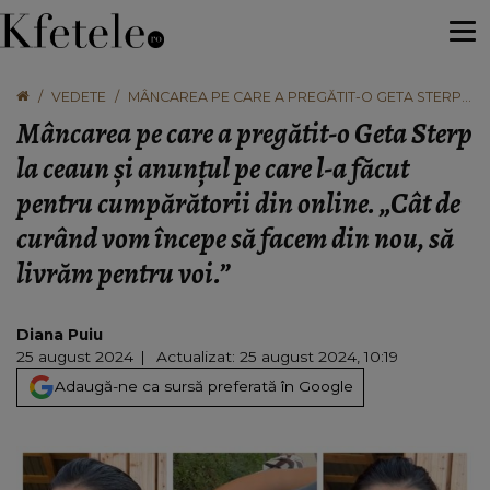
VEDETE
MÂNCAREA PE CARE A PREGĂTIT-O GETA STERP
LA CEAUN ȘI ANUNȚUL PE CARE L-A FĂCUT
Mâncarea pe care a pregătit-o Geta Sterp
PENTRU CUMPĂRĂTORII DIN ONLINE. „CÂT DE
CURÂND VOM ÎNCEPE SĂ FACEM DIN NOU, SĂ
la ceaun și anunțul pe care l-a făcut
LIVRĂM PENTRU VOI.”
pentru cumpărătorii din online. „Cât de
curând vom începe să facem din nou, să
livrăm pentru voi.”
Diana Puiu
25 august 2024
Actualizat: 25 august 2024, 10:19
Adaugă-ne ca sursă preferată în Google