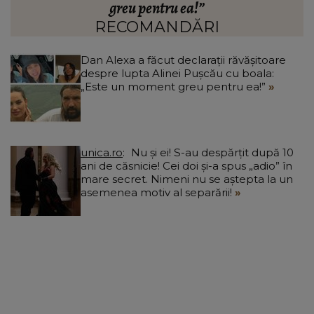
august
RECOMANDĂRI
Dan Alexa a făcut declarații răvășitoare
despre lupta Alinei Pușcău cu boala:
„Este un moment greu pentru ea!”
unica.ro
Nu și ei! S-au despărțit după 10
ani de căsnicie! Cei doi și-a spus „adio” în
mare secret. Nimeni nu se aștepta la un
asemenea motiv al separării!