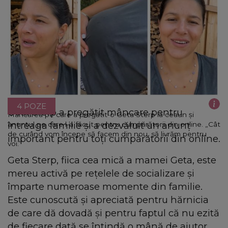
4 POZE
Geta Sterp a pregătit mâncare pentru
Mâncarea pe care a pregătit-o Geta Sterp la ceaun și
întreaga familie și a dezvăluit un anunț
anunțul pe care l-a făcut pentru cumpărătorii din online. „Cât
de curând vom începe să facem din nou, să livrăm pentru
important pentru toți cumpărătorii din online.
voi.”
Geta Sterp, fiica cea mică a mamei Geta, este
mereu activă pe rețelele de socializare și
împarte numeroase momente din familie.
Este cunoscută și apreciată pentru hărnicia
de care dă dovadă și pentru faptul că nu ezită
de fiecare dată se întindă o mână de ajutor