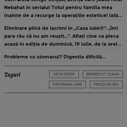
strategic de..."
Nebahat în serialul Totul pentru familia mea
înainte de a recurge la operațiile estetice! Iată
ce aspect fizic uluitor avea aceasta la 19 ani:
Eliminare plină de lacrimi în „Casa iubirii”: „Îmi
„Tinerețe rebelă”
pare rău că nu am reușit...”. Aflați cine va pleca
acasă în ediția de duminică, 19 iulie, de la orele
16:00 și 19:00, doar la Kanal D
Probleme cu stomacul? Digestia dificilă...
Taguri
GETA STERP
BERBECUT CEAUN
PASTRAMA OAIE
PRODUSE BIO