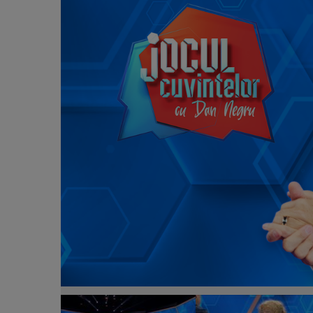
„Jocul cuvintelor cu Dan Negru”, sezon nou, sâmbă