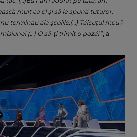
ă tac. (...)Eu l-am adorat pe tata, am
ască mult ca el și să le spună tuturor
:
i nu terminau
ăia școlile.(...)
Tăicuțul meu?
misiune! (…) O să-ți trimit o poză!
”, a