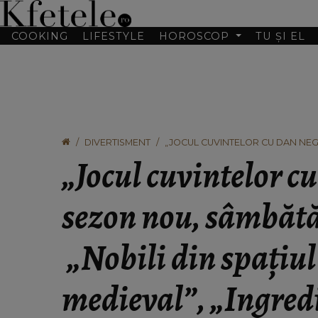
COOKING
LIFESTYLE
HOROSCOP
TU ȘI EL
DIVERTISMENT
„JOCUL CUVINTELOR CU DAN NEGR
ROMÂNESC MEDIEVAL”, „INGREDIE
„Jocul cuvintelor c
sezon nou, sâmbătă,
„Nobili din spațiu
medieval”, „Ingredi