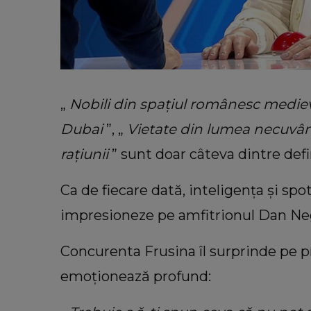
„
Nobili din spațiul românesc medie
Dubai
”, „
Vietate din lumea necuvâ
rațiunii
” sunt doar câteva dintre defin
Ca de fiecare dată, inteligența și sp
impresioneze pe amfitrionul Dan Ne
Concurenta Frusina îl surprinde pe pr
emoționează profund: