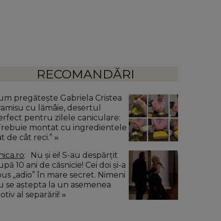
RECOMANDĂRI
um pregătește Gabriela Cristea
iramisu cu lămâie, desertul
erfect pentru zilele caniculare:
Trebuie montat cu ingredientele
t de cât reci.”
nica.ro
Nu și ei! S-au despărțit
pă 10 ani de căsnicie! Cei doi și-a
pus „adio” în mare secret. Nimeni
u se aștepta la un asemenea
tiv al separării!