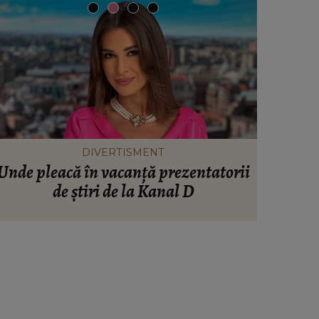
DIVERTISMENT
 pleacă în vacanță prezentatorii
Drama din s
de știri de la Kanal D
ce probleme
sora mode
pr