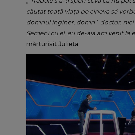
„
Trebuie s
ă-ți spun ceva că nu pot s
căutat toată viața pe cineva să vorbe
domnul inginer, domn` doctor, nic
Semeni cu el, eu de-aia am venit la e
mărturisit Julieta.