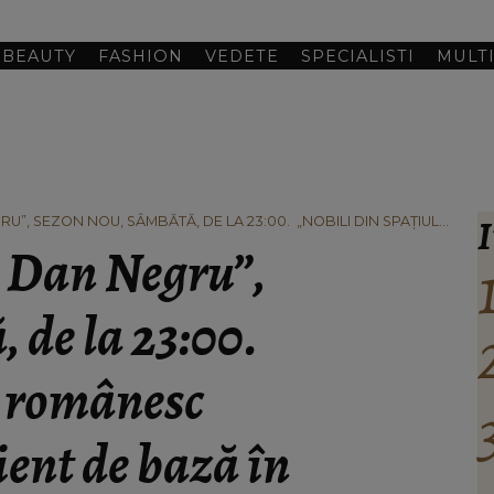
BEAUTY
FASHION
VEDETE
SPECIALISTI
MULT
I
U”, SEZON NOU, SÂMBĂTĂ, DE LA 23:00. „NOBILI DIN SPAȚIUL
NT DE BAZĂ ÎN CIOCOLATA DUBAI”, „VIETATE DIN LUMEA
u Dan Negru”,
NECUVÂNTĂTOARELOR”, PRINTRE DEFINIŢIILE CARE ÎŞI CAUTĂ SOLUŢIA
 de la 23:00.
l românesc
ent de bază în