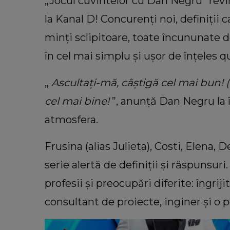
„Jocul cuvintelor cu Dan Negru” revi
la Kanal D! Concurenți noi, definiții 
minți sclipitoare, toate încununate d
în cel mai simplu și ușor de înțeles q
„
Ascultați-mă, câștigă cel mai bun! (
cel mai bine!
”, anunță Dan Negru la
VEDETE
atmosfera.
Cum a surprins-o Andrei Ciobanu p
Flavia Mihășan, de ziua de naștere
Frusina (alias Julieta), Costi, Elena,
„Am mai înțeles și că nu are sens.”
serie alertă de definiții și răspunsuri
profesii și preocupări diferite: îngriji
consultant de proiecte, inginer și o 