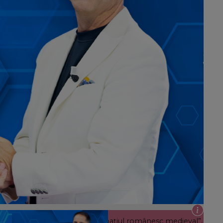
tă, de la 23:00. „Nobili din spațiul românesc medieval”,