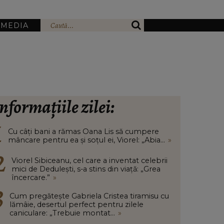
IMEDIA
nformațiile zilei:
Cu câți bani a rămas Oana Lis să cumpere
mâncare pentru ea și soțul ei, Viorel: „Abia...
»
Viorel Sibiceanu, cel care a inventat celebrii
mici de Dedulești, s-a stins din viață: „Grea
încercare.”
»
Cum pregătește Gabriela Cristea tiramisu cu
lămâie, desertul perfect pentru zilele
caniculare: „Trebuie montat...
»