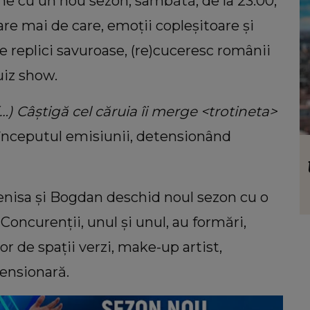
ne cu un nou sezon, sâmbătă, de la 23:00,
care mai de care, emoții copleșitoare și
e replici savuroase, (re)cuceresc românii
uiz show.
…) Câștigă cel căruia îi merge <trotineta>
 începutul emisiunii, detensionând
VEDETE
e
Cum pregătește Gabriela Cristea
Unde
:
tiramisu cu lămâie, desertul perfect
 Denisa și Bogdan deschid noul sezon cu o
pentru zilele caniculare: „Trebuie
montat cu ingredientele cât de cât reci”
. Concurenții, unul și unul, au formări,
tor de spații verzi, make-up artist,
pensionară.