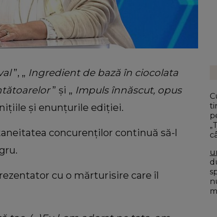
val
”, „
Ingredient de bază în ciocolata
ntătoarelor
” și „
Impuls înnăscut, opus
C
t
ițiile și enunțurile ediției.
p
„
otaneitatea concurenților continuă să-l
câ
gru.
u
du
s
ezentator cu o mărturisire care îl
n
mo