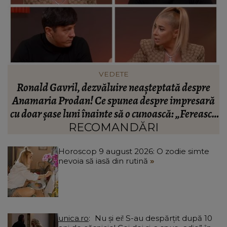
INFORMATIILE ZILEI
BREAKING! Lionel Messi este în doliu! Tatăl
ă
fotbalistului s-a stins din viață!
R
că
C
RECOMANDĂRI
Horoscop 9 august 2026: O zodie simte
nevoia să iasă din rutină
unica.ro
Nu și ei! S-au despărțit după 10