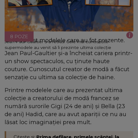
8 POZE
Cine au fost modelele care au fot prezente.
Jean Paul-Gaultier s-a retras! Cele mai cunoscute
supermodele au venit să îi prezinte ultima colecție
Jean Paul-Gaultier şi-a încheiat cariera printr-
un show spectaculos, cu ţinute haute
couture. Cunoscutul creator de modă a făcut
senzație cu ultima sa colecție de haine.
Printre modelele care au prezentat ultima
colecţie a creatorului de modă francez se
numără surorile Gigi (24 de ani) şi Bella (23
de ani) Hadid, care au avut apariţii ce nu au
lăsat loc imaginaţiei prea mult.
Citeste si:
Prima defilare, primele scântei, la