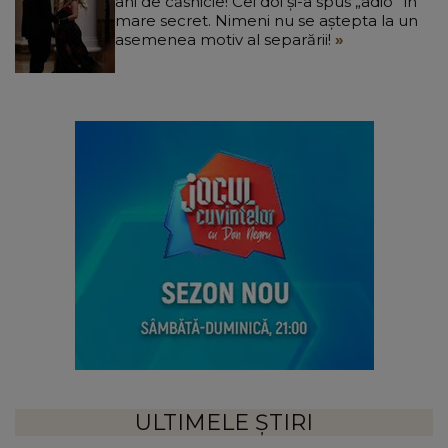
ani de căsnicie! Cei doi și-a spus „adio” în
mare secret. Nimeni nu se aștepta la un
asemenea motiv al separării!
ULTIMELE ȘTIRI