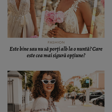
FASHION
Este bine sau nu să porți alb la o nuntă? Care
este cea mai sigură opțiune?