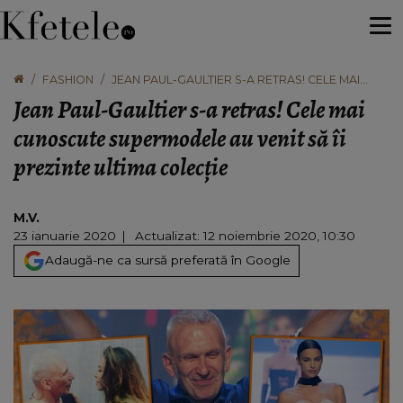
FASHION
JEAN PAUL-GAULTIER S-A RETRAS! CELE MAI
CUNOSCUTE SUPERMODELE AU VENIT SĂ ÎI
Jean Paul-Gaultier s-a retras! Cele mai
PREZINTE ULTIMA COLECȚIE
cunoscute supermodele au venit să îi
prezinte ultima colecție
M.V.
23 ianuarie 2020
Actualizat: 12 noiembrie 2020, 10:30
Adaugă-ne ca sursă preferată în Google