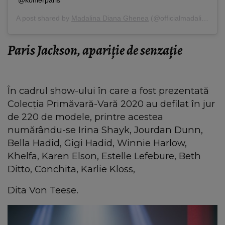
A post shared by
Madalina Diana Ghenea
(@officialmadalinaghenea) on
Paris Jackson, apariție de senzație
În cadrul show-ului în care a fost prezentată
Colecţia Primăvară-Vară 2020 au defilat în jur
de 220 de modele, printre acestea
numărându-se Irina Shayk, Jourdan Dunn,
Bella Hadid, Gigi Hadid, Winnie Harlow,
Khelfa, Karen Elson, Estelle Lefebure, Beth
Ditto, Conchita, Karlie Kloss,
Dita Von Teese.