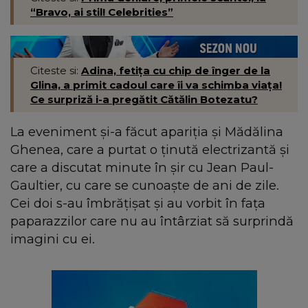
“Bravo, ai stil! Celebrities”
Citeste si:
Adina, fetița cu chip de înger de la
Glina, a primit cadoul care îi va schimba viața!
Ce surpriză i-a pregătit Cătălin Botezatu?
La eveniment și-a făcut apariția și Mădălina
Ghenea, care a purtat o ținută electrizantă și
care a discutat minute în șir cu Jean Paul-
Gaultier, cu care se cunoaște de ani de zile.
Cei doi s-au îmbrățișat și au vorbit în fața
paparazzilor care nu au întârziat să surprindă
imagini cu ei.