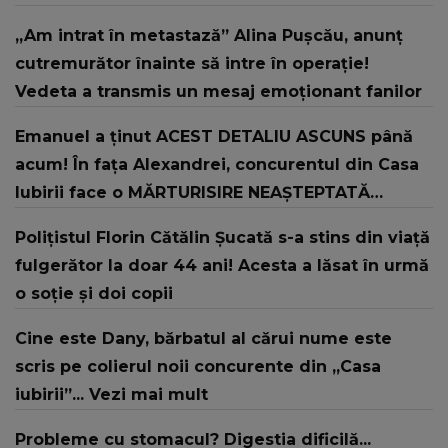
„Am intrat în metastază” Alina Pușcău, anunț
cutremurător înainte să intre în operație!
Vedeta a transmis un mesaj emoționant fanilor
Emanuel a ținut ACEST DETALIU ASCUNS până
acum! În fața Alexandrei, concurentul din Casa
Iubirii face o MĂRTURISIRE NEAȘTEPTATĂ
despre mama sa: "I-am spus și ei în față, eu nu
Polițistul Florin Cătălin Șucată s-a stins din viață
te iubesc pentru că..."
fulgerător la doar 44 ani! Acesta a lăsat în urmă
o soție și doi copii
Cine este Dany, bărbatul al cărui nume este
scris pe colierul noii concurente din „Casa
iubirii”... Vezi mai mult
Probleme cu stomacul? Digestia dificilă...