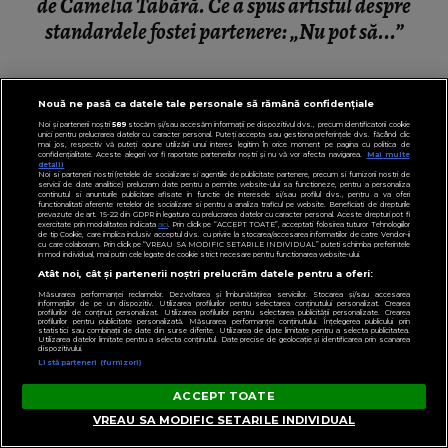
de Camelia Tabără. Ce a spus artistul despre
standardele fostei partenere: „Nu pot să...”
Nouă ne pasă ca datele tale personale să rămână confidențiale
Noi și partenerii noștri
589
stocăm și/sau accesăm informații pe dispozitivul dvs., precum identificatorii cookie
unici pentru prelucrarea datelor cu caracter personal. Puteți accepta sau gestiona preferințele dvs. făcând clic
mai jos, respectiv vă puteți opune utilizării unui interes legitim în orice moment pe pagina cu politica de
confidențialitate. Aceste alegeri vor fi raportate partenerilor noștri și nu vă vor afecta navigarea.
Mai multe
detalii
Noi si partenerii nostri (retelele de socializare si agentiile de publicitate partenere, precum si furnizorii nostri de
servicii de date analitice) prelucram date pentru a permite website-ului sa functioneze, pentru a personaliza
continutul si anunturile publicitare afisate in functie de interesele si/sau profilul dvs., pentru a va oferi
functionalitati aferente retelelor de socializare si pentru a analiza traficul pe website. Beneficiati de drepturile
prevazute de art. 15-22 din GDPR in legatura cu prelucrarea datelor cu caracter personal. Aceste drepturi pot fi
exercitate prin modalitatea indicata
aici
. Prin click pe “ACCEPT TOATE”, acceptati folosirea tuturor Tehnologiilor
de tip Cookie, care implica inclusiv acceptul dvs. cu privire la stocarea/accesarea informatiilor de catre Vendor-ii
cu care colaboram. Prin click pe “VREAU SA MODIFIC SETARILE INDIVIDUAL” puteti schimba preferintele
in mod individual, mai putin cele legate de cookie strict necesare pentru functionarea website-ului.
Atât noi, cât și partenerii noștri prelucrăm datele pentru a oferi:
Măsurarea performanței reclamelor. Dezvoltarea și îmbunătățirea serviciilor. Stocarea și/sau accesarea
informațiilor de pe un dispozitiv. Utilizarea profilurilor pentru selectarea conținutului personalizat. Crearea
profilurilor de conținut personalizat. Utilizarea profilurilor pentru selectarea publicității personalizate. Crearea
profilurilor pentru publicitate personalizată. Măsurarea performanței conținutului. Înțelegerea publicului prin
statistici sau combinații de date din surse diferite. Utilizarea de date limitate pentru a selecta publicitatea.
Utilizarea datelor limitate pentru a selecta conținutul. Date precise de geolocație și identificarea prin scanarea
dispozitivului.
Listă parteneri (furnizori)
ACCEPT TOATE
VEDETE
VREAU SA MODIFIC SETARILE INDIVIDUAL
Dan Diaconescu este în doliu! Fratele