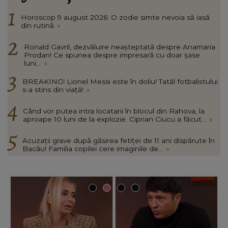
Horoscop 9 august 2026: O zodie simte nevoia să iasă
din rutină
»
Ronald Gavril, dezvăluire neașteptată despre Anamaria
Prodan! Ce spunea despre impresară cu doar șase
luni...
»
BREAKING! Lionel Messi este în doliu! Tatăl fotbalistului
s-a stins din viață!
»
Când vor putea intra locatarii în blocul din Rahova, la
aproape 10 luni de la explozie. Ciprian Ciucu a făcut...
»
Acuzații grave după găsirea fetiței de 11 ani dispărute în
Bacău! Familia copilei cere imaginile de...
»