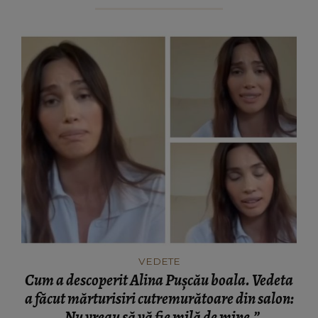
VEDETE
Cum a descoperit Alina Pușcău boala. Vedeta
a făcut mărturisiri cutremurătoare din salon:
„Nu vreau să vă fie milă de mine.”