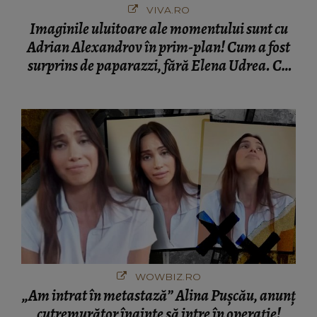
VIVA.RO
Imaginile uluitoare ale momentului sunt cu
Adrian Alexandrov în prim-plan! Cum a fost
surprins de paparazzi, fără Elena Udrea. Cu
cine s-a întâlnit partenerul fostei politiciene în
București! Gestul lui...
WOWBIZ.RO
„Am intrat în metastază” Alina Pușcău, anunț
cutremurător înainte să intre în operație!