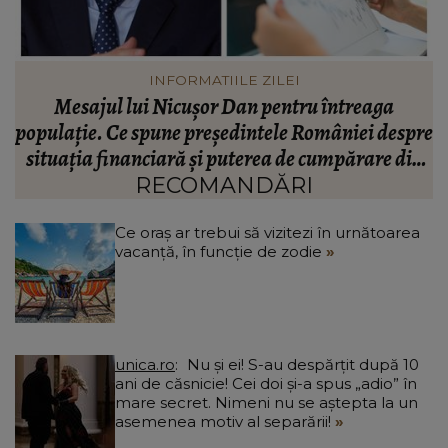
VEDETE
Valentin Sanfira, acuzații despre infidelitate? Ce
re
mărturisiri a făcut artistul de muzică populară:
m
n
“Doi ochi ce m-au înșelat.”
”
RECOMANDĂRI
Ce oraș ar trebui să vizitezi în urnătoarea
vacanță, în funcție de zodie
unica.ro
Nu și ei! S-au despărțit după 10
ani de căsnicie! Cei doi și-a spus „adio” în
mare secret. Nimeni nu se aștepta la un
asemenea motiv al separării!