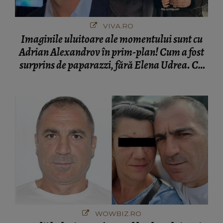
VIVA.RO
Imaginile uluitoare ale momentului sunt cu
Adrian Alexandrov în prim-plan! Cum a fost
surprins de paparazzi, fără Elena Udrea. Cu
cine s-a întâlnit partenerul fostei politiciene în
București! Gestul lui...
WOWBIZ.RO