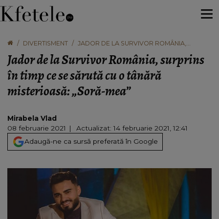
DIVERTISMENT
JADOR DE LA SURVIVOR ROMÂNIA,
SURPRINS ÎN TIMP CE SE SĂRUTĂ CU O
Jador de la Survivor România, surprins
TÂNĂRĂ MISTERIOASĂ: „SORĂ-MEA”
în timp ce se sărută cu o tânără
misterioasă: „Soră-mea”
Mirabela Vlad
08 februarie 2021
Actualizat: 14 februarie 2021, 12:41
Adaugă-ne ca sursă preferată în Google