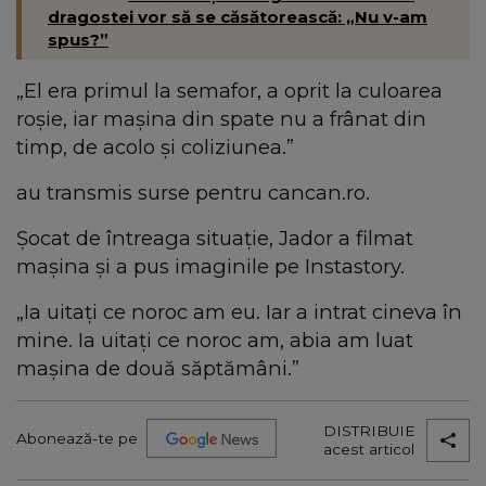
dragostei vor să se căsătorească: „Nu v-am
spus?”
„El era primul la semafor, a oprit la culoarea
roșie, iar mașina din spate nu a frânat din
timp, de acolo și coliziunea.”
au transmis surse pentru cancan.ro.
Șocat de întreaga situație, Jador a filmat
mașina și a pus imaginile pe Instastory.
„Ia uitați ce noroc am eu. Iar a intrat cineva în
mine. Ia uitați ce noroc am, abia am luat
mașina de două săptămâni.”
DISTRIBUIE
Abonează-te pe
acest articol