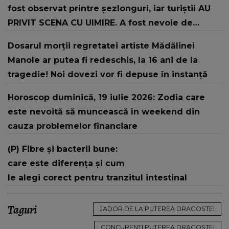
fost observat printre şezlonguri, iar turiştii AU
PRIVIT SCENA CU UIMIRE. A fost nevoie de
intervenția jandarmilor: "În urma unui..."
Dosarul morții regretatei artiste Mădălinei
Manole ar putea fi redeschis, la 16 ani de la
tragedie! Noi dovezi vor fi depuse în instanță
Horoscop duminică, 19 iulie 2026: Zodia care
este nevoită să muncească în weekend din
cauza problemelor financiare
(P) Fibre și bacterii bune:
care este diferența și cum
le alegi corect pentru tranzitul intestinal
Taguri
JADOR DE LA PUTEREA DRAGOSTEI
CONCURENTI PUTEREA DRAGOSTEI