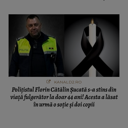
afacere a deschis cu banii obținuți? SUMA E
COLOSALĂ
KANALD2.RO
Polițistul Florin Cătălin Șucată s-a stins din
viață fulgerător la doar 44 ani! Acesta a lăsat
în urmă o soție și doi copii