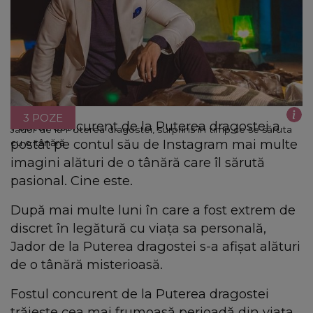
3 POZE
Fostul concurent de la Puterea dragostei a
Jador de la Puterea dragostei, surprins în timp ce se săruta
postat pe contul său de Instagram mai multe
cu o tânără
imagini alături de o tânără care îl sărută
pasional. Cine este.
După mai multe luni în care a fost extrem de
discret în legătură cu viața sa personală,
Jador de la Puterea dragostei s-a afișat alături
de o tânără misterioasă.
Fostul concurent de la Puterea dragostei
trăiește cea mai frumoasă perioadă din viața