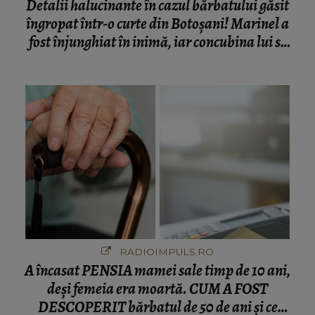
Detalii halucinante în cazul bărbatului găsit
îngropat într-o curte din Botoșani! Marinel a
fost înjunghiat în inimă, iar concubina lui se
numără printre suspecți
RADIOIMPULS.RO
A încasat PENSIA mamei sale timp de 10 ani,
deși femeia era moartă. CUM A FOST
DESCOPERIT bărbatul de 50 de ani și ce