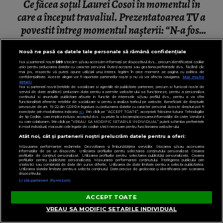
Ce făcea soțul Laurei Cosoi în momentul în
care a început travaliul. Prezentatoarea TV a
povestit întreg momentul nașterii: “N-a fost
nevoie de cuvinte.”
Nouă ne pasă ca datele tale personale să rămână confidențiale
Noi și partenerii noștri
589
stocăm și/sau accesăm informații pe dispozitivul dvs., precum identificatorii cookie
unici pentru prelucrarea datelor cu caracter personal. Puteți accepta sau gestiona preferințele dvs. făcând clic
mai jos, respectiv vă puteți opune utilizării unui interes legitim în orice moment pe pagina cu politica de
confidențialitate. Aceste alegeri vor fi raportate partenerilor noștri și nu vă vor afecta navigarea.
Mai multe
detalii
Noi si partenerii nostri (retelele de socializare si agentiile de publicitate partenere, precum si furnizorii nostri de
servicii de date analitice) prelucram date pentru a permite website-ului sa functioneze, pentru a personaliza
continutul si anunturile publicitare afisate in functie de interesele si/sau profilul dvs., pentru a va oferi
functionalitati aferente retelelor de socializare si pentru a analiza traficul pe website. Beneficiati de drepturile
prevazute de art. 15-22 din GDPR in legatura cu prelucrarea datelor cu caracter personal. Aceste drepturi pot fi
exercitate prin modalitatea indicata
aici
. Prin click pe “ACCEPT TOATE”, acceptati folosirea tuturor Tehnologiilor
de tip Cookie, care implica inclusiv acceptul dvs. cu privire la stocarea/accesarea informatiilor de catre Vendor-ii
cu care colaboram. Prin click pe “VREAU SA MODIFIC SETARILE INDIVIDUAL” puteti schimba preferintele
in mod individual, mai putin cele legate de cookie strict necesare pentru functionarea website-ului.
Atât noi, cât și partenerii noștri prelucrăm datele pentru a oferi:
Măsurarea performanței reclamelor. Dezvoltarea și îmbunătățirea serviciilor. Stocarea și/sau accesarea
informațiilor de pe un dispozitiv. Utilizarea profilurilor pentru selectarea conținutului personalizat. Crearea
profilurilor de conținut personalizat. Utilizarea profilurilor pentru selectarea publicității personalizate. Crearea
profilurilor pentru publicitate personalizată. Măsurarea performanței conținutului. Înțelegerea publicului prin
statistici sau combinații de date din surse diferite. Utilizarea de date limitate pentru a selecta publicitatea.
Utilizarea datelor limitate pentru a selecta conținutul. Date precise de geolocație și identificarea prin scanarea
dispozitivului.
Listă parteneri (furnizori)
ACCEPT TOATE
VREAU SA MODIFIC SETARILE INDIVIDUAL
VEDETE