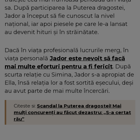
sa. După participarea la Puterea dragostei,
Jador a început să fie cunoscut la nivel
național, iar apoi piesele pe care le-a lansat
au devenit hituri și în străinătate.
Dacă în viața profesională lucrurile merg, în
viața personală
Jador este nevoit să facă
mai multe eforturi pentru a fi fericit
. După
scurta relație cu Simina, Jador s-a apropiat de
Ella, însă relația lor a fost sortită eșecului, deși
au avut parte de mai multe încercări.
Citeste si:
Scandal la Puterea dragostei! Mai
mulți concurenți au făcut dezastru: „S-a certat
rău”