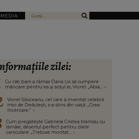
IMEDIA
nformațiile zilei:
Cu câți bani a rămas Oana Lis să cumpere
mâncare pentru ea și soțul ei, Viorel: „Abia...
»
Viorel Sibiceanu, cel care a inventat celebrii
mici de Dedulești, s-a stins din viață: „Grea
încercare.”
»
Cum pregătește Gabriela Cristea tiramisu cu
lămâie, desertul perfect pentru zilele
caniculare: „Trebuie montat...
»