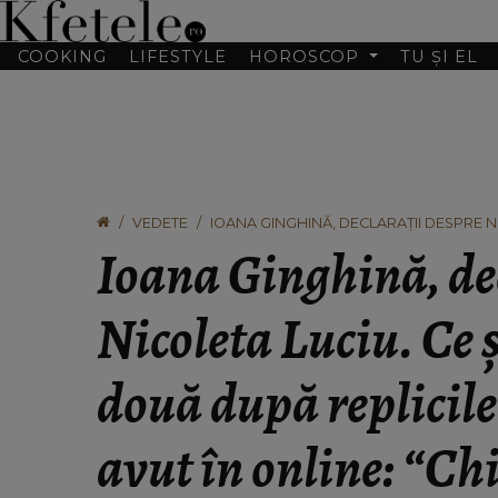
COOKING
LIFESTYLE
HOROSCOP
TU ȘI EL
VEDETE
IOANA GINGHINĂ, DECLARAȚII DESPRE NI
CARE LE-AU AVUT ÎN ONLINE: “CHIAR M-
Ioana Ginghină, de
Nicoleta Luciu. Ce ș
două după replicile
avut în online: “C