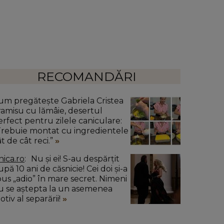
RECOMANDĂRI
um pregătește Gabriela Cristea
iramisu cu lămâie, desertul
erfect pentru zilele caniculare:
Trebuie montat cu ingredientele
t de cât reci.”
nica.ro
Nu și ei! S-au despărțit
pă 10 ani de căsnicie! Cei doi și-a
pus „adio” în mare secret. Nimeni
u se aștepta la un asemenea
tiv al separării!