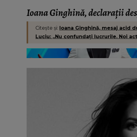
VEDETE
Cum a surprins-o Andrei Cioba
Ioana Ginghină, declarații de
Flavia Mihășan, de ziua de nașt
„Am mai înțeles și că nu are se
Citește și:
Ioana Ginghină, mesaj acid du
Luciu: „Nu confundați lucrurile. Noi a