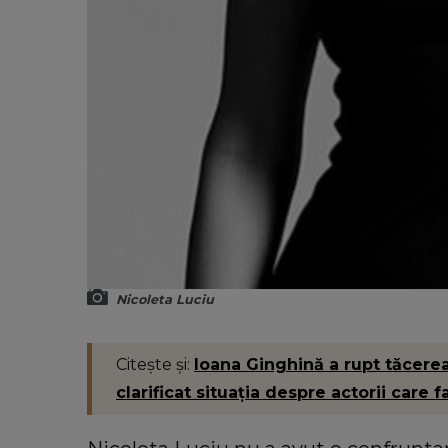
Nicoleta Luciu
Citește și:
Ioana Ginghină a rupt tăcerea
clarificat situația despre actorii care f