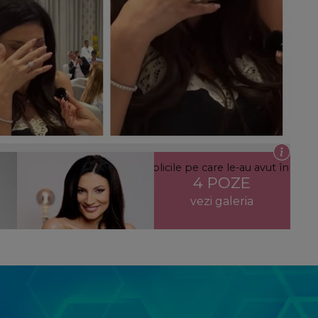
e și-au spus cele două după replicile pe care le-au avut în
4 POZE
am fost prietene.”
vezi galeria