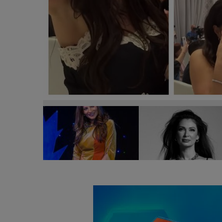
Ioana Ginghină, declarații despre Nicoleta Luciu. C
online: “Chiar m-am supărat puțin, pentru că noi 