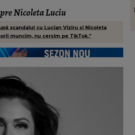
VEDETE
nu pe
Cum pregătește Gabriela Cristea
spre Nicoleta Luciu
ere:
tiramisu cu lămâie, desertul perfect
ns.”
pentru zilele caniculare: „Trebuie
pă scandalul cu Lucian Viziru și Nicoleta
montat cu ingredientele cât de cât reci”
ctorii muncim, nu cerșim pe TikTok.”