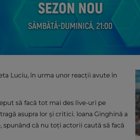
ta Luciu, în urma unor reacții avute în
eput să facă tot mai des live-uri pe
atragă asupra lor și critici. Ioana Ginghină a
, spunând că nu toți actorii caută să facă