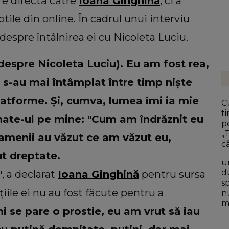
re directă către
Ioana Ginghină
, ci a
tile din online. În cadrul unui interviu
despre întâlnirea ei cu Nicoleta Luciu.
 despre Nicoleta Luciu). Eu am fost rea,
ă s-au mai întâmplat între timp niște
platforme. Și, cumva, lumea îmi ia mie
C
t
 hate-ul pe mine: "Cum am îndrăznit eu
p
„
Oamenii au văzut ce am văzut eu,
câ
ut dreptate.
u
du
"
, a declarat
Ioana Ginghină
pentru sursa
s
țiile ei nu au fost făcute pentru a
n
mo
i se pare o prostie, eu am vrut să iau