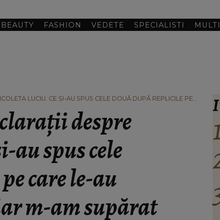
BEAUTY
FASHION
VEDETE
SPECIALISTI
MULT
I
COLETA LUCIU. CE ȘI-AU SPUS CELE DOUĂ DUPĂ REPLICILE PE
AM SUPĂRAT PUȚIN, PENTRU CĂ NOI AM FOST PRIETENE.”
clarații despre
i-au spus cele
 pe care le-au
hiar m-am supărat