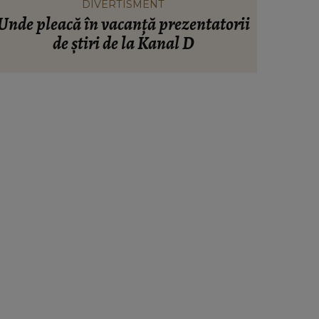
DIVERTISMENT
Unde pleacă în vacanță prezentatorii
Drama d
de știri de la Kanal D
ce prob
sora m