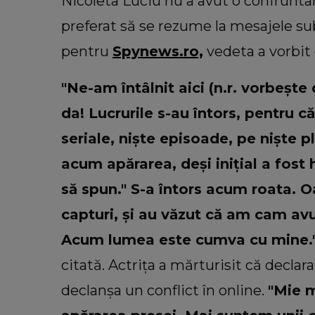
Nicoleta Luciu nu a avut o confrunta
preferat să se rezume la mesajele sub
pentru
Spynews.ro,
vedeta a vorbit 
"Ne-am întâlnit aici (n.r. vorbește
da! Lucrurile s-au întors, pentru c
seriale, niște episoade, pe niște 
acum apărarea, deși inițial a fost
să spun." S-a întors acum roata. 
capturi, și au văzut că am cam av
Acum lumea este cumva cu mine.
citată. Actrița a mărturisit că declara
declanșa un conflict în online.
"Mie m