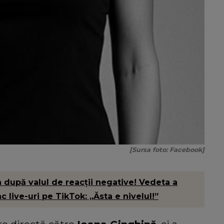
[Sursa foto: Facebook]
 după valul de reacții negative! Vedeta a
ac live-uri pe TikTok: „Ăsta e nivelul!”